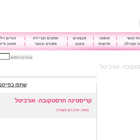
ח הנשי
|
אופנה
|
מבצעים
|
עסקים וקריירה
|
הורים ויל
 וקהילה
|
חדשות
|
עיצוב
|
ספורט וכושר
|
תזונה ודי
ארכיון / חפש
טקובה- אורביטל
שתפו בפייסב
קריסטינה חרסטקובה- אורביטל
מאת: אירן רובינשטיין