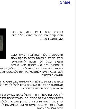
Share
בסדרת סרטי וידאו טווה קריסטינה
חרסטקובה את המנעד הפראי כליל היופי
שבין הטבע וישותה.
חרסטקובה, נולדה בסלובקיה באזור טבעי
ובלתי מבוית. בילדותה רקדה בלהקת מחול
אתנית ומגיל 14 הפכה לדוגמנית-על
בינלאומית. כיום היא אמנית וידאו היוצרת
בפראג. חייה הנעים בין הספר לערים הגדולות, בין המ
לכאורה, בין המקורי למאולף, בין העזות לפנטסטיות, ב
ההשראה לסרטים.
בקפדנות ובדיוק מושלם היא מסתתת מצב נפשי של מי
משתמשת במודרניות השואפת לתקן, ליעל, להצעיר ולש
הרעננות והקסם הפראי של הטבע.
לחרסטקובה סגנון ייחודי המנצל באופן מפתיע את הטכ
פסקול מסעיר ועלילה פרומה המאפשרת לצופה לצקת ב
עד שנדמה שהדימויים חדים מהעין האנושית. לכל שו
משלו. התרחיש איטי, כמעט זני ולכן הצופה שם לב 
פתית שלג על האדמה.