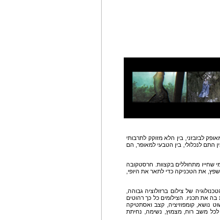
אופק לבזבזני, בין הלא מזוקק לתרבותי
ין התם לנכלולי, בין הטבעי למאופר, הם
 שחייו מתחוללים בקצוות. חרסטקובה
פץ, את הטכניקה כדי לתאר את היופי,
נולוגיה של צילום ברזולוציה גבוהה,
ה את תכניו. הצילומים כל כך רהוטים
ט נושא, קומפוזיציה, קצב ואסתטיקה
לכל משב רוח, מצמוץ, נשימה, נחיתת