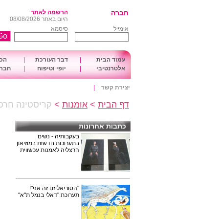
חברה
הרשמה לאתר
היום באתר 08/08/2026
אימייל
סיסמא
עמוד הבית
|
דבר העורכת
|
הכו
אלטרנטיבי
|
יופי וטיפוח
|
חברה
יצירת קשר
|
דף הבית
>
אומנות
>
קריסטינה חרס
כתבות אחרונות
בעקבותיה - נשים
בתערוכות חדשות במוזיאון
הרצליה לאמנות עכשווית
"הסוריאליזם זה אני"!
תערוכת "דאלי בנמל ת"א"