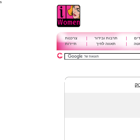
s
דים
|
תרבות ובידור
|
צרכנות
אטה
|
תאווה לחיך
|
תיירות
וק