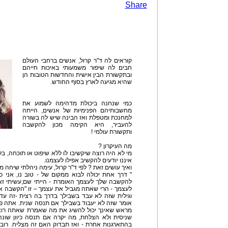
Share
קוראים לה ד"ר קרול, אנשים ברחבי העולם
חבים לה שיפור משמעותי באיכות חייהם
ובתקשורת הבין אישית והחדשות הטובות הן
שהיא מגיעה לארץ בסוף החודש.
כמי שנחנה ביכולת מדהימה לשמוע את
מחשבותיהם הפנימיות של אנשים, הייתה
למחנכת ומטפלת ואז הבינה שיש לה בשורה
להעביר, היא הקימה מכון להקשבה
ותקשורת עולמי !
מה העיקרון ?
מי לא היה רוצה שיקשיבו לו ללא שיפוט או תוכחה, בל
איננו יודעים להקשיב אפילו לעצמנו.
ואיך עושים זאת ? לפי ד"ר קרול, עימה ניהלתי שיחה מ
" דרך אחת יכולה לבוא ממקום של - טוב נו, אני כ
להקשבה שלך לעצמך האומרת - הייתי שם,עשיתי זא
לעצמך - הרי שאתה מגביל את עצמך – זו "הקשבה א
וגילית שזה לא עבד בשבילך בדרך בה רצית -זה עדי
אומר שזה לא יעבוד בשבילך אם תנסה שנית. אתה 
מראש שאינך יכול להשיג את מה שאמרת שאתה רוצה
שניסית ולא הצלחת, מה יקרה אם תנסה כיוון שונ
בהתארגנות אחרת - ואז תבדוק האם זה מצליח. רובי