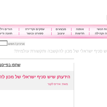
ח הנשי
|
אופנה
|
מבצעים
|
עסקים וקריירה
|
הורים ויל
 וקהילה
|
חדשות
|
עיצוב
|
ספורט וכושר
|
תזונה ודי
ארכיון / חפש
ש סניף ישראלי של מכון להקשבה ותקשורת עולמית?
שתפו בפייסב
הידעתן שיש סניף ישראלי של מכון ל
מאת: איריס לקנר