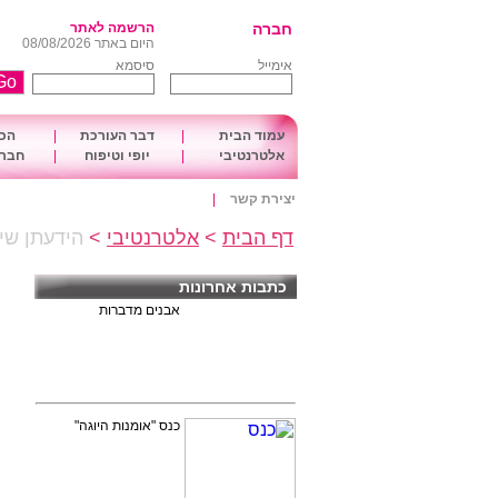
חברה
הרשמה לאתר
היום באתר 08/08/2026
אימייל
סיסמא
עמוד הבית
|
דבר העורכת
|
הכו
אלטרנטיבי
|
יופי וטיפוח
|
חברה
יצירת קשר
|
דף הבית
>
אלטרנטיבי
>
הידעתן שי
כתבות אחרונות
אבנים מדברות
כנס "אומנות היוגה"