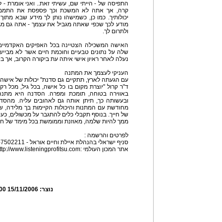
התפיסה של - הייתי שם, עשיתי זאת.. ואני אומרת - 
קרה, אך אתה לא המשכת וכך פספסת את התממשו
יכולותיך. כמו כן, כשמישהו נותן לך מידע שבא מתוך
מודע לכך שכפי שאתה מגביל את עצמך - אתה גם מגבי
ולתרום לך.
האישה המשכילה הצטיינה בכל האפיקים האקדמיי
שלה על נתונים טבעיים וחוכמת חיים אשר לא מבייש
נעלה לאחר ראיון אישי איתה עת ביקורה הקרוב, אך בינ
העניקי לעצמך את המתנה
ד"ר קרול "יוצרת מקום בו כל אישה, בכל גיל, מכל ר
באווירה בטוחה, תומכת ומפרה. הסדנה היא מת
ובעשותה כך, תיתן אותה גם לאהובים עליה. מהסד
מחודשת עם המתנות והיכולות הקיימות בך מלידה, ש
של חייך. בנוסף תקבלי כלים להתגבר על מכשולים, כעס
ממך להיות שלמה, מאוזנת וממומשת בכל מימד של חיי
לפרטים והרשמה :
סניף ישראלי בהנהלת איילת וחיים אוראל - 077-7502211
אתר המכון העולמי :http://www.listeningprofitsu.com
נוצר:
15/11/2006 17:21:00