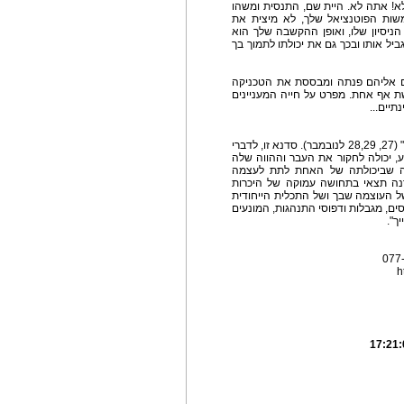
לא! אתה לא. היית שם, התנסית ומשהו
ת הפוטנציאל שלך, לא מיצית את
 הניסיון שלו, ואופן ההקשבה שלך הוא
ל אותו ובכך גם את יכולתו לתמוך בך
ם אליהם פנתה ומבססת את הטכניקה
ת אף אחת. מפרט על חייה המעניינים
תיים...
עם הגעתה לארץ, תתקיים גם סדנת" יכולות של אישה" (27, 28,29 לנובמבר). סדנא זו, לדברי
קע, יכולה לחקור את העבר וההווה שלה
נה שביכולתה של האחת לתת לעצמה
נה תצאי בתחושה עמוקה של היכרות
ל העוצמה שבך ושל התכלית הייחודית
ים, מגבלות ודפוסי התנהגות, המונעים
ך".