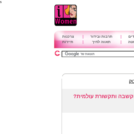
s
דים
|
תרבות ובידור
|
צרכנות
אטה
|
תאווה לחיך
|
תיירות
וק
הקשבה ותקשורת עולמית?