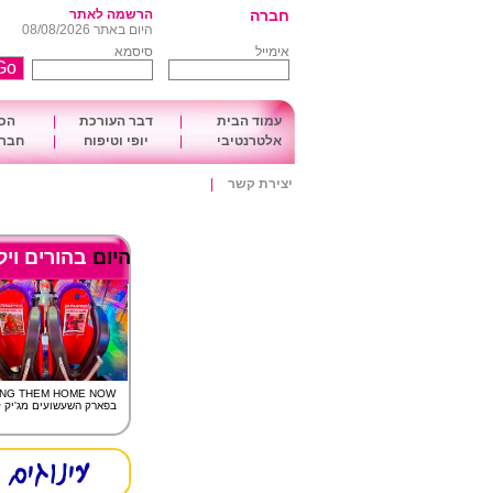
חברה
הרשמה לאתר
היום באתר 08/08/2026
אימייל
סיסמא
עמוד הבית
|
דבר העורכת
|
הכו
אלטרנטיבי
|
יופי וטיפוח
|
חברה
יצירת קשר
|
היום
בהורים ויל
ING THEM HOME NOW
בפארק השעשועים מג'יק 