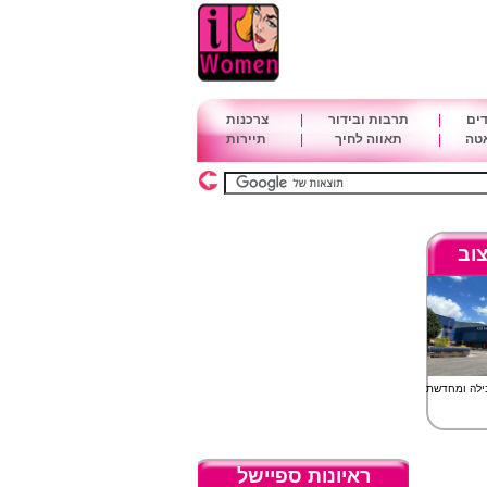
דים
|
תרבות ובידור
|
צרכנות
אטה
|
תאווה לחיך
|
תיירות
וב
ראיונות ספיישל