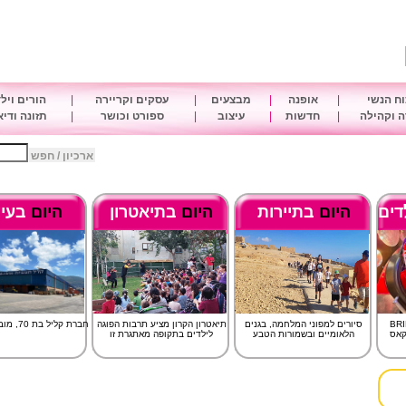
ח הנשי
|
אופנה
|
מבצעים
|
עסקים וקריירה
|
הורים ויל
 וקהילה
|
חדשות
|
עיצוב
|
ספורט וכושר
|
תזונה ודי
ארכיון / חפש
דים
היום
בתיירות
היום
בתיאטרון
היום
בעיצ
BR
סיורים למפוני המלחמה, בגנים
תיאטרון הקרון מציע תרבות הפוגה
חברת קליל בת 70, מובילה ומחדשת
קאס
הלאומיים ובשמורות הטבע
לילדים בתקופה מאתגרת זו