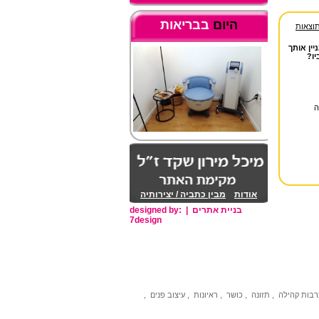
היום
בבריאות
אודות
מבין כתביה / יצירותיה
בניית אתרים
|
designed by:
7design
בות
קהילה
,
תזונה
,
כושר
,
ראיונות
,
עיצוב פנים
,