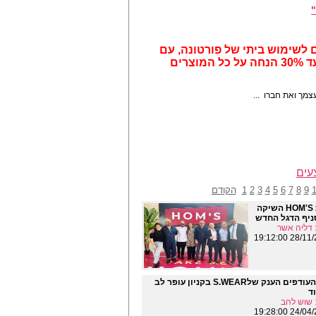
"
 לשימוש ביתי של פורטונה, עם
המבצע שאסור לך לפספס, עד 30% הנחה על כל המוצרים
מך ואת חברו ...
עים
9
8
7
6
5
4
3
2
1
הקודם
רשת HOM'S השיקה
ניף הדגל החדש
דליה אשר
28/11/2021 
יריד העודפים הענק שלS.WEAR בקניון עופר לב
ד
 שוש להב
24/04/2018 