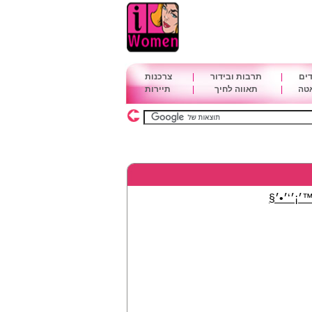
דים
|
תרבות ובידור
|
צרכנות
אטה
|
תאווה לחיך
|
תיירות
׳¡׳‘׳•׳§