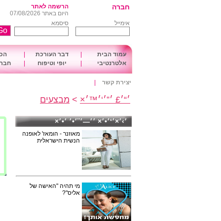
חברה
הרשמה לאתר
היום באתר 07/08/2026
אימייל
סיסמא
עמוד הבית
|
דבר העורכת
|
הכו
אלטרנטיבי
|
יופי וטיפוח
|
חברה
יצירת קשר
|
׳“׳£ ׳”׳‘׳™׳×
>
מבצעים
׳›׳×׳‘׳•׳× ׳׳—׳¨׳•׳ ׳•׳×
מאוזנר - הומאז' לאופנה
הנשית הישראלית
מי תהיה "האישה של
אליס"?