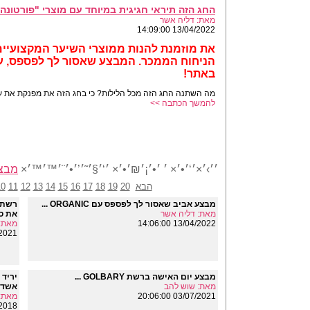
החג הזה תיראי חגיגית במיוחד עם מוצרי "פורטונה
מאת: דליה אשר
13/04/2022 14:09:00
את מוזמנת להנות ממוצרי השיער המקצועיים
הניחוח הממכר.
באתר!
מה השתנה החג הזה מכל הלילות? כי בחג הזה את מפנקת את עצ
להמשך הכתבה >>
׳׳›׳×׳‘׳•׳× ׳ ׳•׳¡׳₪׳•׳× ׳‘׳§׳˜׳’׳•׳¨׳™׳™׳×
מבצ
הבא
20
19
18
17
16
15
14
13
12
11
10
מבצע אביב שאסור לך לפספס עם ORGANIC ...
מאת: דליה אשר
את ס
13/04/2022 14:06:00
מאת: 
19:12:00
מבצע יום האישה ברשת GOLBARY ...
מאת: שוש להב
אשדו
03/07/2021 20:06:00
מאת:
19:28:00