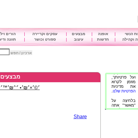
ח הנשי
|
אופנה
|
מבצעים
|
עסקים וקריירה
|
הורים ויל
 וקהילה
|
חדשות
|
עיצוב
|
ספורט וכושר
|
תזונה ודי
ארכיון / חפש
מבצעים
׳©׳×׳₪׳• ׳‘׳₪׳™׳™
Share