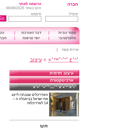
חברה
הרשמה לאתר
היום באתר 06/08/2026
אימייל
סיסמא
עמוד הבית
|
דבר העורכת
|
הכו
אלטרנטיבי
|
יופי וטיפוח
|
חברה
יצירת קשר
|
׳“׳£ ׳”׳‘׳™׳×
>
עיצוב
עיצוב תדמית
ארכיטקטורה
׳›׳×׳‘׳•׳× ׳׳—׳¨׳•׳ ׳•׳×
האדריכלים שנבחרו לייצג
את ישראל בביאנלה ה –
14 לאדריכלות
fghfh