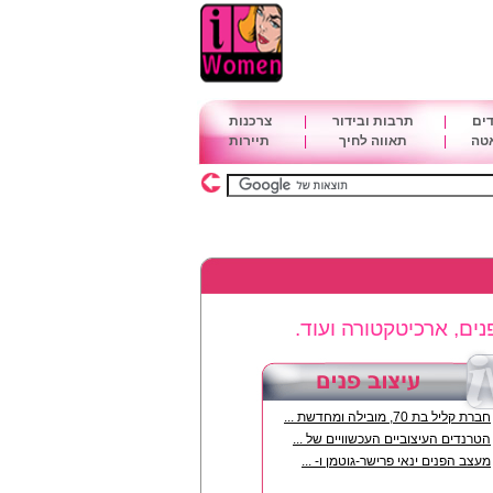
דים
|
תרבות ובידור
|
צרכנות
אטה
|
תאווה לחיך
|
תיירות
פנים, ארכיטקטורה ועוד.
חברת קליל בת 70, מובילה ומחדשת ...
הטרנדים העיצוביים העכשוויים של ...
מעצב הפנים ינאי פרישר-גוטמן ו- ...