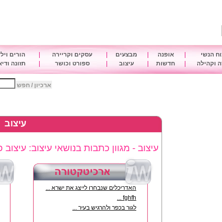
ח הנשי
|
אופנה
|
מבצעים
|
עסקים וקריירה
|
הורים ויל
 וקהילה
|
חדשות
|
עיצוב
|
ספורט וכושר
|
תזונה ודי
ארכיון / חפש
עיצוב
עיצוב - מגוון כתבות בנושאי עיצוב: עיצוב 
האדריכלים שנבחרו לייצג את ישרא ...
fghfh ...
לגור בכפר ולהרגיש בעיר ...