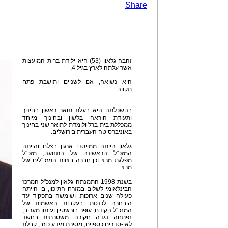
Share
זהבה גלאון (53) היא ילידת ברית המועצות
אשר עלתה לארץ בגיל 4.
היא נשואה, אם לשניים ותושבת פתח
תקווה.
בהשכלתה היא בעלת תואר ראשון בחינוך
ותעודת הוראה בלשון ובחינוך מיוחד
ממכללת בית ברל ולומדת לתואר שני בחינוך
באוניברסיטה העברית בירושלים.
גלאון הייתה ממייסדי ארגון בצלם והייתה
המזכ"ל הראשונה של התנועה, מזכ"ל
מפלגת מרצ וכן חברה בצוות המזכ"לים של
מרצ.
בשנת 1998 התמנתה גלאון למנכ"ל המרכז
הבינלאומי לשלום במזרח התיכון, בו הייתה
פעילה שנים ארוכות, ושימשה בתפקיד עד
היבחרה לכנסת. בעקבות האשמות של
המנכ"ל הקודם, עופר בורשטיין ועיתון מעריב,
נפתחה נגדה חקירה משטרתית בחשד
לאי-סדרים כספיים, מסירת מידע כוזב, קבלת