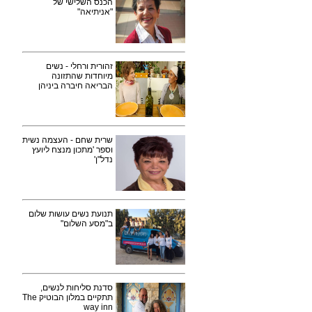
הכנס השלישי של
"אניתיאה"
זהורית ורחלי - נשים
מיוחדות שהתזונה
הבריאה חיברה ביניהן
שרית שחם - העצמה נשית
וספר 'מתכון מנצח ליועץ
נדל"ן'
תנועת נשים עושות שלום
ב"מסע השלום"
סדנת סליחות לנשים,
תתקיים במלון הבוטיק The
way inn