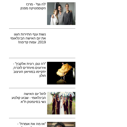
'לה גוף' - מרכז
הקוסמטיקה מפנק
נשות ענף התיירות חגגו
את יום האישה הבינלאומי
2019. עפות קדימה!
"ז'ה טם, רונית אלקבץ" -
אירועים מיוחדים לזכרה,
יתקיימו במוזיאון העיצוב
חולון
לרגל יום האישה
הבינלאומי - שבוע קולנוע
נשי בסינמטק ת"א
"אז מה את אומרת" -