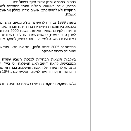
כספים במרמה ומתן עדות שקר בפעולותיה
במרכז, אולם ב-2003 החליט היועץ ה
החקירה ולא להגיש כתבי אישום נגדה, בחלק מהאשמו
אשמה.
בשנת 1999 נבחרה לראשונה כח"כ מטעם מר
בכנסת. בין הוועדות העיקריות בהן הייתה חברה נמנו
והוועדה לקיד
ראש ועדת המשנה למאבק בסחר בנשים, למעקב אחר 
בספטמבר 2005 זכתה גלאון, יחד עם חנאן
שמחולק בדרום אפריקה.
ממצביעיה, קראה ליושב ראש המפלגה יוסי ביילין ל
חיים אורון ורן כהן והגיעה למקום השלישי עם כ-18% אחוזי תמיכה.
גלאון ממוקמת במקום הרביעי ברשימת התנועה החדשה 