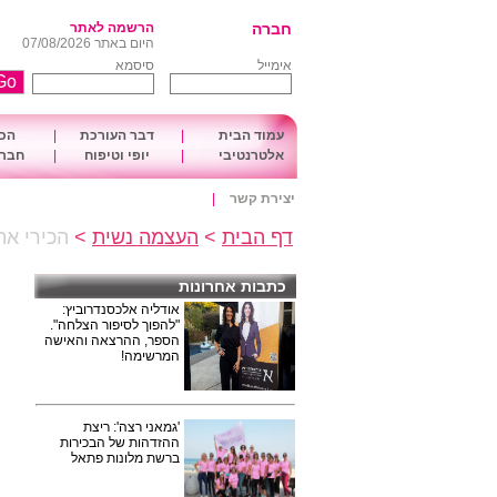
חברה
הרשמה לאתר
היום באתר 07/08/2026
אימייל
סיסמא
עמוד הבית
|
דבר העורכת
|
הכו
אלטרנטיבי
|
יופי וטיפוח
|
חברה
יצירת קשר
|
דף הבית
>
העצמה נשית
>
הכירי את נשות 
כתבות אחרונות
אודליה אלכסנדרוביץ:
"להפוך לסיפור הצלחה".
הספר, ההרצאה והאישה
המרשימה!
'גמאני רצה': ריצת
ההזדהות של הבכירות
ברשת מלונות פתאל