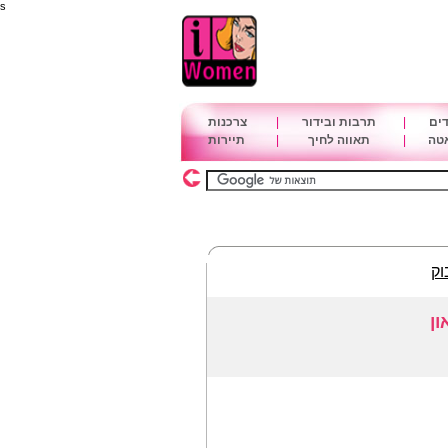
s
דים
|
תרבות ובידור
|
צרכנות
אטה
|
תאווה לחיך
|
תיירות
וק