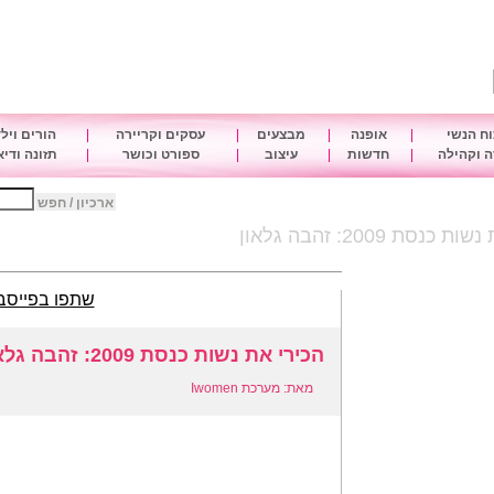
ח הנשי
|
אופנה
|
מבצעים
|
עסקים וקריירה
|
הורים ויל
 וקהילה
|
חדשות
|
עיצוב
|
ספורט וכושר
|
תזונה ודי
ארכיון / חפש
כנסת 2009: זהבה גלאון
שתפו בפייסב
הכירי את נשות כנסת 2009: זהבה גלאון
מאת: מערכת Iwomen