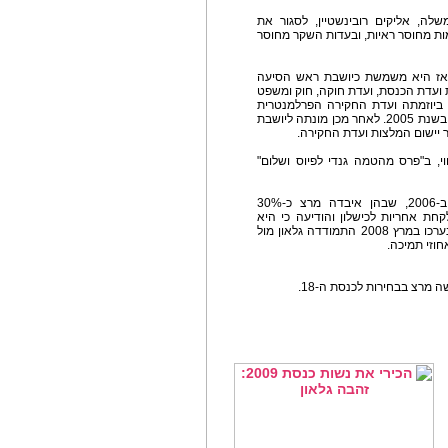
משפטי לממשלה, אליקים רובינשטיין, לסגור את
ת מחוסר ראיות, ובעדות השקר מחוסר
צ ומאז היא משמשת כיושבת ראש הסיעה
ת ועדת הכנסת, ועדת חוקה, חוק ומשפט
ום מעמד האישה. בשנת 2000 נוסדה ביוזמתה ועדת החקירה הפרלמנטרית
לעניין סחר בנשים, בראשה עמדה עד לסיום עבודתה בשנת 2005. לאחר מכן מונתה ליושבת
יישום המלצות ועדת החקירה.
 עשראווי, ב"פרס מהטמה גנדי לפיוס ושלום"
בעקבות תוצאות הבחירות לכנסת השבע עשרה ב-2006, שבהן איבדה מרצ כ-30%
קחת אחריות לכישלון והודיעה כי היא
מתכוונת להתמודד על ראשות המפלגה. בבחירות שנערכו במרץ 2008 התמודדה גלאון מול
מרצ בבחירות לכנסת ה-18.