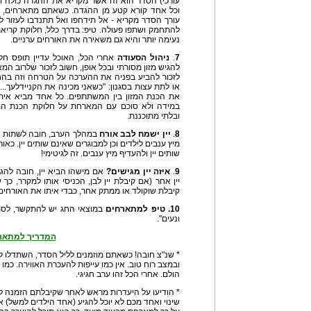
עורכי) הסדר הוא זה אשר מקריא את ההגדה כולה ו
וכל אחד קורא קטע מן ההגדה. כשאתם מתארחים, כ
עורך הסדר מקריא - אל תידחפו ואל תתנדבו לעזור לו
להתחמק ושתפו פעולה. טיפ: בדרך כלל, חלוקת קריאת 
נעימה יותר והיא גם משאירה את האורחים ערניים.
7
.
ניהול הסעודה
אחרי הכל, האוכל עדיין תופס ח
להגיש מזון מסורתי ובכל אופן, חשוב לזכור שלרוב ה
לזכור להביע בפניה את ההערכה על הטרחה וזה בהח
או לתת עצות בסגנון: "כשאני מכינה את הקניידלעך..."
את הכנת המזון בין המשתתפים. כל אחד מביא אית
במידה ולא סוכם עם המארחת על חלוקת הכנת המזון
ובלתי מתוכננת.
8
.
יין ישמח לבב אורח
במהלך הערב, חובה לשתות אר
מיץ ענבים לילדים וכן למבוגרים שאינם שותים יין. כא
שותים יין ולהעדיף מיץ ענבים. זה לגיטימי!
9
.
איזה יין מגישים?
אם מישהו הביא יין, חובה להג
יין אחר (אם קיבלת יין לבן, הכניסי אותו למקרר, כך
קיבלת שוקולד או ממתק אחר, כבדי איתו את האורחי
10. טיפ למתארחים
במוצאי החג יש להתקשר, לסמ
ונעים".
המדריך למתאר
* שנ"צ חובה! כשאתם מוזמנים לליל הסדר, השתדלו לנ
ובמצב רוח טוב. אין כמו עייפות להעכרת האווירה. כמו
הולם. אחרי הכל זהו ערב חגיגי.
* הודיעו על היעדרות מראש לאחר שקיבלתם הזמנה לל
שינוי ואחד מכם לא יוכל להגיע (אחד הילדים למשל) אל