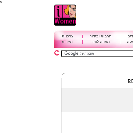
s
דים
|
תרבות ובידור
|
צרכנות
אטה
|
תאווה לחיך
|
תיירות
וק