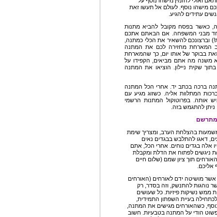
אם ואולי להזמין מישהו נוסף על
ם מישהו נוסף. לעולם אל תעשו זאת
ים עתידים להגיע.
ה, כאשר בפסח מקובל להביא מתנות
אחד מבני המשפחה. אם הבאתם אתכם
) וברצונכם להשאיר את הכלי כמתנה,
ערב המארחת מחזירה לכם את המתנה
ת בבוקר של אותו יום, כך שהמארחת
א משנה מה אתם מביאים, הקפידו על
תוך שקית ניילון. הוציאו את המתנה
תנה ברכה בכתב יד. אחרי הכל המתנה
כות המתלוות אליה. כשזוג מגיע עם
יש אותה. בפרוטוקול המתנות הרשמי
ניתן להתגמש בזה.
 מתרשם
שמעות בהצלחת הערב, ומצריך שימת
עים, דאגו להתלבש בבגדים נאים
ו אלה בגדים נוחים. אחרי הכל, אתם
ת ניגשים לפתוח את הדלת ומקבלת
אורחים תוך ציון שמם (שלום חיים
 אליכם.
אשר מושיטה ידם לאורחים (האורחים
ר נוהגות להתנשק, וזה בסדר, רק
ת ממש נשיקות פיזיות. כל שעושים
לכתחילה בעיית השפתון התמידית,
בנוסף, כשהאורחים מגישים את המתנה,
פשוט הודי על המתנה בטבעיות. חשוב