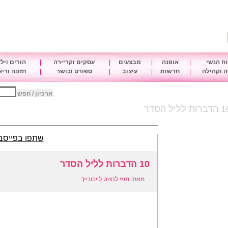
ח הנשי
|
אופנה
|
מבצעים
|
עסקים וקריירה
|
הורים ויל
 וקהילה
|
חדשות
|
עיצוב
|
ספורט וכושר
|
תזונה ודי
ארכיון / חפש
רות לליל הסדר
שתפו בפייסב
10 הדברות לליל הסדר
מאת: תמי לנצוט לייבוביץ'