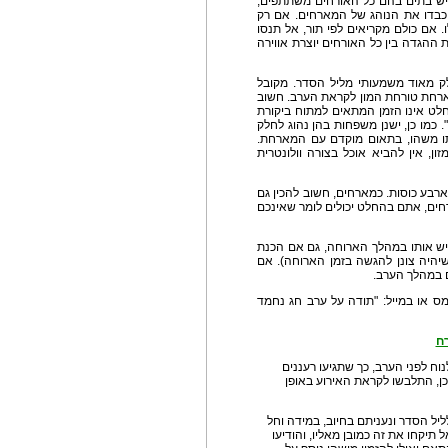
יש בתים בהם כל האורחים משתתפים,
בדו את הנוהג של המארחים. אם רק
. אם כולם מקריאים לפי תור, אל תנסו
ההגדה בין כל האורחים יוצרת אווירה
לק מאוד משמעותי מליל הסדר. מקובל
מארחת טורחת המון לקראת הערב. חשוב
לט אינו הזמן המתאים למתוח ביקורת
. כמו כן, ישנן משפחות בהן נהוג לחלק
ו משהו, בתאום מוקדם עם המארחת.
, אין להביא אוכל בצורה וולונטרית
בע כוסות. כמארחים, חשוב להכין גם
ורחים, אתם בהחלט יכולים לומר שאינכם
יש אותו במהלך הארוחה, גם אם הכנת
 שיהיה צונן להגשה בזמן הארוחה). אם
ם במהלך הערב.
ס או במייל: "תודה על ערב חג נחמד
ח
וח לפני הערב, כך שתגיעו רעננים
 כן, התלבשו לקראת האירוע באופן
יל הסדר ונעניתם בחיוב, במידה וחל
 תיקחו את זה כמובן מאליו, והודיעו