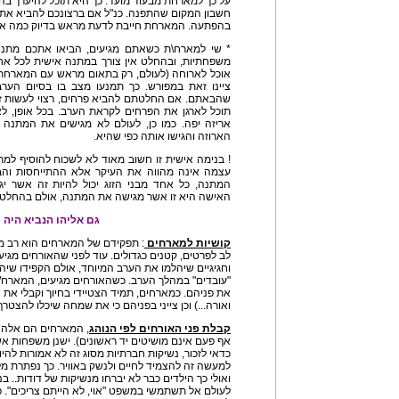
על כך למארחת מבעוד מועד. כך היא תוכל להיערך בהת
חשבון המקום שהתפנה. כנ"ל אם ברצונכם להביא אתכ
בהפתעה. המארחת חייבת לדעת מראש בדיוק כמה אנש
* שי למארח\ת כשאתם מגיעים, הביאו אתכם מתנ
משפחתיות, ובהחלט אין צורך במתנה אישית לכל 
אוכל לארוחה (לעולם, רק בתאום מראש עם המארחת!
ציינו זאת במפורש. כך תמנעו מצב בו בסיום ה
שהבאתם. אם החלטתם להביא פרחים, רצוי לעשות זא
תוכל לארגן את הפרחים לקראת הערב. בכל אופן, ל
אריזה יפה. כמו כן, לעולם לא מגישים את המתנה ב
הארוזה והגישו אותה כפי שהיא.
! בנימה אישית זו חשוב מאוד לא לשכוח להוסיף למ
עצמה אינה מהווה את העיקר אלא ההתייחסות והבר
המתנה, כל אחד מבני הזוג יכול להיות זה אשר יג
האישה היא זו אשר מגישה את המתנה, אולם בהחלט 
גם אליהו הנביא היה
קושיות למארחים
: תפקידם של המארחים הוא רב מ
לב לפרטים, קטנים כגדולים. עוד לפני שהאורחים מגי
וחגיגיים שיהלמו את הערב המיוחד, אולם הקפידו שיהי
"עובדים" במהלך הערב. כשהאורחים מגיעים, המארח/
את פניהם. כמארחים, תמיד הצטיידי בחיוך וקבלי את ה
ואורה...) וכן צייני בפניהם כי את שמחה שיכלו להצטרף
קבלת פני האורחים לפי הנוהג
, המארחים הם אלה 
אף פעם אינם מושיטים יד ראשונים). ישנן משפחות אש
כדאי לזכור, נשיקות חברתיות מסוג זה לא אמורות להיו
למעשה זה להצמיד לחיים ולנשק באוויר. כך נפתרת מ
ואולי כך הילדים כבר לא יברחו מנשיקות של דודות.. 
לעולם אל תשתמשי במשפט "אוי, לא הייתם צריכים". 