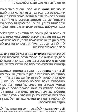
פרצופים" ובוודאי שאל תציבו אולטימאטום.
2
.
רשימת מוזמנים
יש להכין מבעוד מעוד רשימת
שאנשים נערכים אליו זמן רב מראש. לא כדאי להשאי
ואנשים כבר ערכו תכניות אחרות. מאחר ופסח הוא חג
חשבונות" עם בני משפחה, ובהחלט כדאי להזמין
שהחלטתם להזמין. כמו כן, ניתן לצרף גם חברים ובהח
כאלה שאין להם משפחה ועולים חדשים, אחרי הכל, אח
3
.
עריכת שולחן
מאחר וליל הסדר נחוג בדרך כלל 
מראש את מקומות הישיבה ולסמנם בתגי שמות מתאימ
לתפוס מקום", מי רוצה לשבת ליד מי, מי לא רוצה לשב
ליד ילדיהם הקטנים, ואילו את הילדים הגדולים להו
לילדים אלא לכל המסובים.
4. היכרות בין הסועדים
במידה ולא כל האורחים מכיר
כולם, כך שירגישו בנח במהלך הערב. המארחים הם הא
ואולי גם פרטים נוספים כמו מקום מגורים או הקשר ל
קל ונעים יותר להתערבב בינם לבין עצמם ולתקשר. זה
5. נוהג המתנות
פסח הוא חג המתנות וכשמוזמני
בהחלט לא באים בידיים ריקות. מאידך, אין צורך להי
שלא כדאי להיגרר לתחרות על המתנה הגדולה והיקר
משפחתיות, כאלה שכל בני המשפחה ייהנו מהן, ובכל
(בתנאי שמכירים את טעמם של המארחים), ספרים, 
משפחה מקפידה על נושא הכשרות בפסח באופן שו
ומאכלים, שכן אם תביא מזון שאינו עומד בסטנדרט
מביך לשני הצדדים. כמו כן, יפה להביא פרחים אולם 
לדאוג לסידור הפרחים המרכזי אשר יונח על שולחן 
מוקדם עם המארחת.
6. קריאת ההגדה
לכל משפחה יש את הנוהג שלה לקר