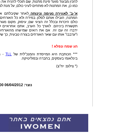
להכין מבעוד מועד פינת מתנות, שם תוכלי להניח את ה
כמו כן, את המתנות לא פותחים לעיני כולם, על מנת ל
א'-ב' לאווירה נעימה ונינוחה
לאחר שקיבלתם את
המתנה, הובילו אותם לסלון. במידה ולא כל האורחים 
כולם היכרות ובכלל זה הציגי שם, עיסוק, מקום מגור
תקשורת ביניהם. לאורך כל הערב, אתם אחראיים ל
ידברו זה עם זה. אם את רואים שמישהו מהאורחים 
ו"ערבבו" אותו עם שאר האורחים בצורה טבעית, כך שיר
חג שמח ונפלא !
*** הכותבת היא המייסדת והמנכ"לית של
TLL
- המ
בינלאומי בעסקים, בחברה ובפוליטיקה.
(* צילום: יח"צ)
נוצר:
06/04/2012 11:24:00