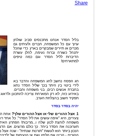
Share
בליל הסדר אנחנו מתכנסים סביב שולחן
ערוך עם כל המשפחה, חברים ולעיתים גם
מכרים או תיירים שמבקרים בארץ. כדי שהכל
יתנהל כשורה וברוח נעימה, להלן עשרת
הדיברות לליל הסדר וגם כמה טיפים
למתארחים!
חג הפסח נחשב לחג המשפחה והדבר בא
לידי ביטוי בין היתר בכך שליל הסדר נחוג
בחברת אנשים רבים, בני משפחה וחברים.
באירוע כזה, לא רק המארחת צריכה להתכונן ולדאוג 
תפקיד חשוב בהצלחת הערב.
יהיה בסדר בסדר
1
.
אצל ההורים שלי או אצל ההורים שלך?
אחת הבע
צעירים, היא "איפה עושים את ליל הסדר". כל אחד רו
משפחה לוחצת לכוון שלה ו...מריבות! הפתרון האי
תערוכנה את הסדר ביחד. כך כולם מרוצים. אם הדבר
הנכון ביותר הוא לעשות "תורנות שנתית" - שנה אצ
ההורים - הבינו את הלחץ ואת אי הנעימות של ילדיכ