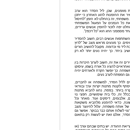
 מוזמנים, שכן, ליל הסדר הוא ערב
ר את ההזמנות לרגע האחרון כי ייתכן
 משפחתי, זה בהחלט לא הזמן "לחיסול
 את כל הנמנים על המעגל המשפחתי
לט יפה לזכור להזמין אנשים ערירים,
ד מסממני החג הוא "כל דכפין".
בהשתתפות אנשים רבים, חשוב להסדיר
ים. כך מונעים מראש מצב של "לרוץ
ת ליד מי וכדומה. מקובל להושיב הורים
שיב ביחד. כך יהיה נעים יותר לא רק
ים זה את זה, חשוב לערוך היכרות בין
חראיים להציג כל אורח בשמו, עיסוקו
משפחה. כך יופשר הקרח ולאורחים יהיה
 גם המפתח לערב נעים.
ם לליל הסדר, למשפחה או לחברים,
סחף ולקנות מתנות יקרות ערך ובוודאי
ה ביותר. בפסח, נהוג להביא מתנות
ל זה, כלי בית שימושיים, חפצי נוי
אלבומים, דיסקים ועוד. מאחר וכל
נה, כדאי להימנע מלהביא משקאות
 של אותה משפחה, עלול להיווצר מצב
רצוי לשלוח אותם כבר בבוקר. אפשר גם
הסדר, אולם זאת יש לעשות רק בתאום
יאת ההגדה. יש בתים שבהם עורך (או