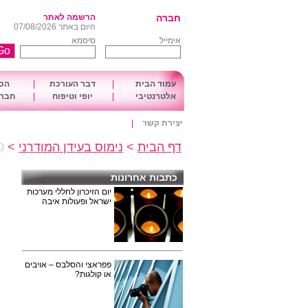
חברה
הרשמה לאתר
היום באתר 07/08/2026
אימייל
סיסמא
עמוד הבית
|
דבר העורכת
|
הכו
אלטרנטיבי
|
יופי וטיפוח
|
חברה
יצירת קשר
|
דף הבית
>
נימוס בעידן המודרני
>
10 הדב
כתבות אחרונות
יום הזיכרון לחללי מערכות
ישראל ופעולות איבה
פפראצי והסלבס – אויבים
או קולגות?