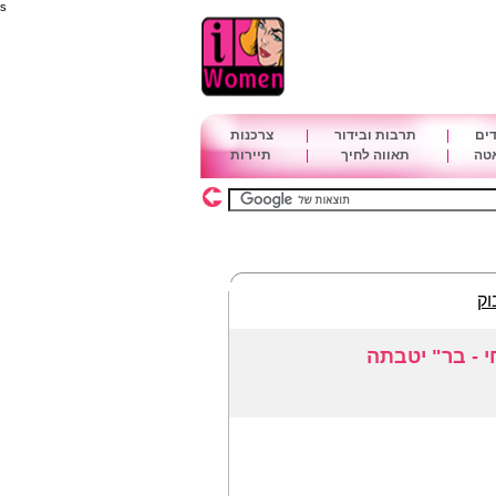
s
דים
|
תרבות ובידור
|
צרכנות
אטה
|
תאווה לחיך
|
תיירות
וק
 - בר" יטבתה