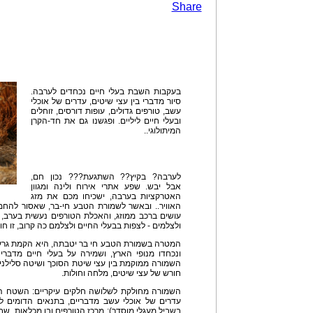
Share
בעקבות השבת בעלי חיים נכחדים לערבה.
סיור מדברי בין עצי שיטים, עדרים של אוכלי
עשב, טורפים גדולים, עופות דורסים, זוחלים
ובעלי חיים ליליים. ופגשנו גם את חד-הקרן
המיתולוגי..
לערבה? בקיץ?? השתגעת??? נכון חם,
אבל יבש. שפע אתרי אירוח ולינה ומגוון
האטרקציות בערבה, ישכיחו מכם את מזג
האוויר.. ובאשר לשמורת הטבע חי-בר, שאסור להחמי
עושים ברכב ממוזג, והאכלת הטורפים נעשית בערב, 
ולצלמים - לצפות בבעלי החיים ולצלמם כה קרוב, זו חו
המטרה בשמורת הטבע חי בר יטבתה, היא הקמת גרעינ
ונכחדו מנופי הארץ, ושמירה על בעלי חיים מדבר
השמורה ממוקמת בין עצי שיטת הסוכך ושיטה סלילנית ו
חורש של עצי שיטים, מלחה וחולות.
עדרים של אוכלי עשב מדבריים, בתנאים הדומים ל
בשביל מעגלי מוסדר); מרכז הטורפים ובו מכלאות, שבהן