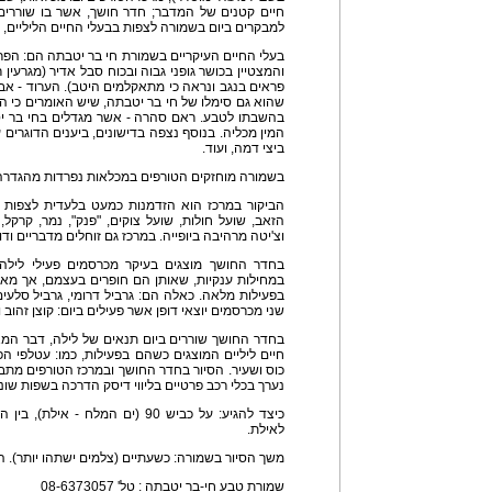
חיים קטנים של המדבר; חדר חושך, אשר בו שוררים
למבקרים ביום בשמורה לצפות בבעלי החיים הליליים,
בעלי החיים העיקריים בשמורת חי בר יטבתה הם: הפרא 
והמצטיין בכושר גופני גבוה ובכוח סבל אדיר (מגרעי
פראים בנגב ונראה כי מתאקלמים היטב). הערוד - אבי 
שהוא גם סימלו של חי בר יטבתה, שיש האומרים כי הו
בהשבתו לטבע. ראם סהרה - אשר מגדלים בחי בר י
המין מכליה. בנוסף נצפה בדישונים, ביענים הדוגרים ע
ביצי דמה, ועוד.
בשמורה מוחזקים הטורפים במכלאות נפרדות מהגדרה
הביקור במרכז הוא הזדמנות כמעט בלעדית לצפות ב
הזאב, שועל חולות, שועל צוקים, "פנק", נמר, קרקל,
וצ'יטה מרהיבה ביופייה. במרכז גם זוחלים מדבריים ודו
בחדר החושך מוצגים בעיקר מכרסמים פעילי לילה,
במחילות ענקיות, שאותן הם חופרים בעצמם, אך מאח
בפעילות מלאה. כאלה הם: גרביל דרומי, גרביל סלעים
שני מכרסמים יוצאי דופן אשר פעילים ביום: קוצן זהוב ו
בחדר החושך שוררים ביום תנאים של לילה, דבר המ
חיים ליליים המוצגים כשהם בפעילות, כמו: עטלפי הפ
כוס ושעיר. הסיור בחדר החושך ובמרכז הטורפים מת
נערך בכלי רכב פרטיים בליווי דיסק הדרכה בשפות שונות (ה
לאילת.
משך הסיור בשמורה: כשעתיים (צלמים ישתהו יותר). 
שמורת טבע חי-בר יטבתה : טל' 08-6373057