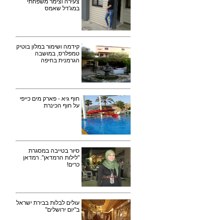
צעירה וצימר משפחתי
במג'דל שאמס
קידמה ושימור במלון בוטיק
טמפלרס, במושבה
הגרמנית בחיפה
חוף גיא - פארק מים כייפי
על חוף הכינרת
סיור בטייבה במסגרת
"לילות הרמדאן". רמדאן
כרים!
עולים לבלות בבירת ישראל
ב"יום ירושלים"