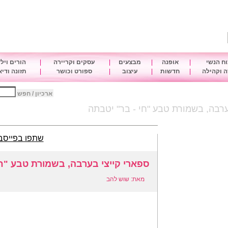
ח הנשי
|
אופנה
|
מבצעים
|
עסקים וקריירה
|
הורים ויל
 וקהילה
|
חדשות
|
עיצוב
|
ספורט וכושר
|
תזונה ודי
ארכיון / חפש
ערבה, בשמורת טבע "חי - בר" יטבתה
שתפו בפייסב
ספארי קייצי בערבה, בשמורת טבע "חי
מאת: שוש להב