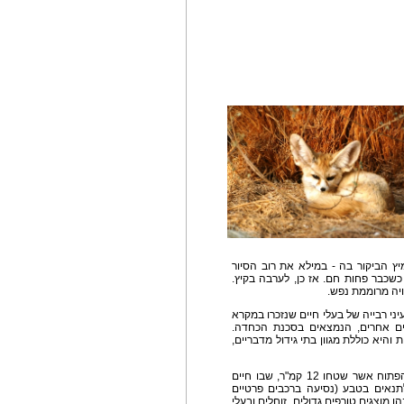
ץ הביקור בה - במילא את רוב הסיור
כשכבר פחות חם. אז כן, לערבה בקיץ.
ויה מרוממת נפש.
י רבייה של בעלי חיים שנזכרו במקרא
יים אחרים, הנמצאים בסכנת הכחדה.
היא כוללת מגוון בתי גידול מדבריים,
השמורה מחולקת לשלושה חלקים עיקריים: השטח הפתוח אשר שטחו 12 קמ"ר, שבו חיים
תנאים בטבע (נסיעה ברכבים פרטיים
 מוצגים טורפים גדולים, זוחלים ובעלי