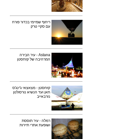
ריחוף שמיימי בכדור פורח
עם סקיי טרק
Astana - עיר הבירה
המרהיבה של קזחסטן
קזחסטן - מצאצאי ג'ינג'ס
חאן ועד הנשיא נורסולטן
נזרבאייב
רמלה - עיר תוססת
ושופעת אתרי תיירות