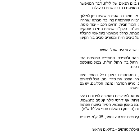
 ביום תנאים של לילה, דבר המאפשר
 המוצגים בחדר כשהם בפעילות.
- חמור בר אסייתי, שאינו ניתן לאילוף
ן רבייה שהתפתח בחי בר יטבתה שוחררו
חמור הבית. הראם הלבן - יצור יפיפה,
א "חד הקרן" ובשמורת החי בר עוסקים
טבתה, כחלק ממאמץ בינלאומי להצלת
ל ביצים חיות ומפזרים סביב בור הקינון
 שבה שוהים אוכלי העשב.
הם ולהכירם. הטורפים המוצגים הם:
 חתול בר, חתול חולות, צבוע מפוספס
רסים.
 המסתתרים באופן רגיל במשך היום
ר והפכנו את סדר יומם, נוכל לראותם
, מריון המדבר ונמנמן הסלעים. יש גם
פסמון.
אפשר למבקרים בשמורה לצפות בבעלי
ירות ואף דורסי לילה קטנים כתנשמת,
בצע באופן עצמאי. הסיור בשטח הפתוח
דיסק בתשלום נוסף של 10 ש"ח).
כיצד להגיע: על כביש 90 (ים המלח - אילת), בין הקיבוצים יטבתה וסמר, 35 ק"מ צפונית
האכלת טורפים - בתיאום מראש.