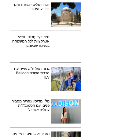
יום ירושלים - מתחדשים
ברובע היהודי
סיור בעֵין חֲרוֹד - שפע
אטרקציות לכל המשפחה
בפנינה שבעמק
גבוה מעל ת"א עפים עם
הכדור הפורח Balloon
TLV
מלון מדיסון נהריה מסביר
פנים, עם הסמנכ"לית
עתליה אזורבל
תגריד איברהים - תיירנית