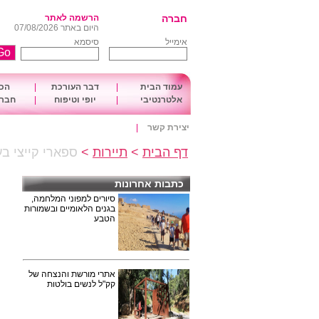
חברה
הרשמה לאתר
היום באתר 07/08/2026
אימייל
סיסמא
עמוד הבית
|
דבר העורכת
|
הכו
אלטרנטיבי
|
יופי וטיפוח
|
חברה
יצירת קשר
|
דף הבית
>
תיירות
>
ספארי קייצי ב
כתבות אחרונות
סיורים למפוני המלחמה,
בגנים הלאומיים ובשמורות
הטבע
אתרי מורשת והנצחה של
קק"ל לנשים בולטות