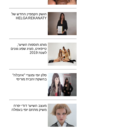
הושק הקמפיין החדש של
HELGA REKANATY
מותג תוספות השיער,
טייפאיט, מציג שפע גוונים
לשנת 2019
סלון יופי ומוצרי "איזבלה"
בהשקת זהבית מוריסי
מעצב השיער דודי יפרח
משיק מתחם יופי בעפולה