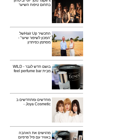
Tape It נוסך יופי וביטחון
בתחום טיפוח השיער
התכשיר Hair Upשל
'המכון לשיפור שיער' -
מסתמן כפיתרון
בושם חדש לגבר - WILD
מבית feel perfume bar
מחדשים ומתחדשים ב
Joya Cosmetic -
מרגישים את האהבה
באוויר עם פיל פרפיום