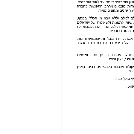
ן עור בהיר ביותר ועד לגווני עור כהים.
דות ומוצאים מרחבי התפוצות וכחברה
ור שונים ומגוונים מאוד.
לכולם וללא יוצא מן הכלל. בנוסף,
שיות ולרצונות ולשאיפות של ישראלים
ת, המאפשרת לכל אחד ואחת למצוא את
 מיטב הכוכבים:
 אשת קריירה מצליחה, עצמאית וחזקה,
 ובעלת ידע רב גם בתחום המכשור
ה עור פנים בהיר, גוף חטוב ואישיות
יבי, רענן וצעיר.
יקולה מככבת בקמפיינים רבים, בארץ
תי.
 טאץ' גברי.
זוטי.