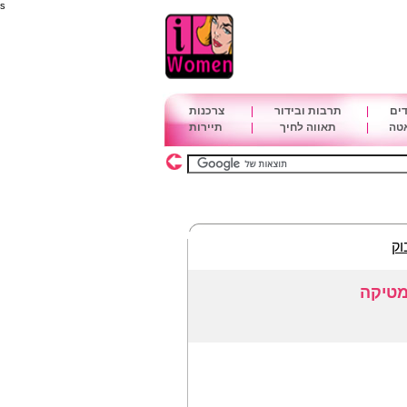
s
דים
|
תרבות ובידור
|
צרכנות
אטה
|
תאווה לחיך
|
תיירות
וק
מטיקה