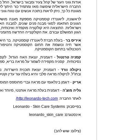
אודות גווני העור של קהל צעיר ומבוגר בישראל, החל מגוו
החברה הישראלית שימשה מאז ומתמיד כור היתוך לע
מגוונת כל כך, ניתן לראות בתוכה אנשים עם טווח גווני ע
לראשונה, ליאונרדו קוסמטיקה מספקת מענה מושלם 
הגוונים הותאמו לסוגי מבנה פנים שונים, למבנה האי
וישראליות. התוצאה היא קולקציה מוקפדת ואיכותי
הגוון המושלם עבורם. את הקולקצייה החדשה מדגמנים
איריס בר
- בעלת חברת ליאונרדו קוסמטיקה. בר היא
אשר חיה ונושמת את תחום הקוסמטיקה והטיפוח
הטכנולוגי בתחום הקוסמטיקה.
קסניה טרנטול
- דוגמנית, יוצאת האח הגדול. לקסני
נסיכותית. קסניה מקפידה לשמור על מראה בריא, ספורט
ניקולה וורד
- דוגמנית, יוצאת תוכנית הישרדות. נ
ובחו"ל. לניקולה מראה סלבי והיא בעלת עור עדין וקטיפ
אריק
- דוגמן בינלאומי עם מראה גברי מחוספס המוסיף
גליה מוצ'ה
- דוגמנית בעלת מראה אותנטי, מיוחד ואק
לאתר החברה:
http://leonardo-tech.com/
בפייסבוק: Leonardo - Skin Care Systems
אינסטגרם: leonardo_skin_care
(צילום: שוש להב)