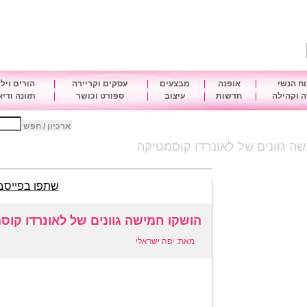
ח הנשי
|
אופנה
|
מבצעים
|
עסקים וקריירה
|
הורים ויל
 וקהילה
|
חדשות
|
עיצוב
|
ספורט וכושר
|
תזונה ודי
ארכיון / חפש
ה גוונים של לאונרדו קוסמטיקה
שתפו בפייסב
הושקו חמישה גוונים של לאונרדו קוס
מאת: יפה ישראלי