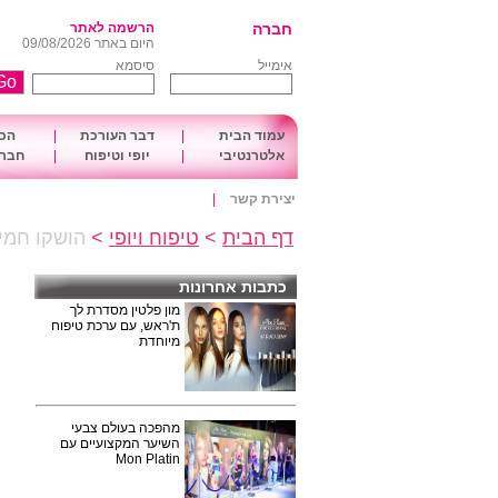
חברה
הרשמה לאתר
היום באתר 09/08/2026
אימייל
סיסמא
עמוד הבית
|
דבר העורכת
|
הכו
אלטרנטיבי
|
יופי וטיפוח
|
חברה
יצירת קשר
|
דף הבית
>
טיפוח ויופי
>
הושקו חמיש
כתבות אחרונות
מון פלטין מסדרת לך
ת'ראש, עם ערכת טיפוח
מיוחדת
מהפכה בעולם צבעי
השיער המקצועיים עם
Mon Platin