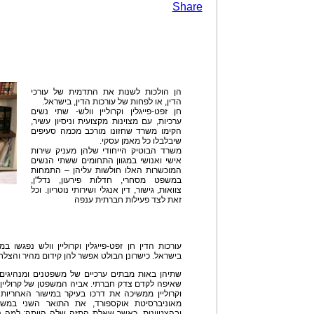
Share
הן הולכות לשנות את התדמית של עורכי
הדין, או לפחות של עורכות הדין, בישראל.
חן זפט-פייגלין וקרוליין וולש- שתי נשים
ערכיות, עם מצוינות מקצועית וניסיון עשיר,
הקימו משרד שחזונו מורכב מכמה סעיפים
שיבלבלו כל מאמן עסקי.
משרד הבוטיק הייחודי שלהן מעניק שירות
אישי ואנושי במגוון התחומים ששתי הנשים
המוכשרות האלו חולשות עליהן – התמחות
במשפט מסחרי, חדלות פירעון, נדל"ן,
צוואות, גישור, דין אנגלי ושירותי נוטריון. וכל
זאת לצד פעילות חברתית ענפה
עורכות הדין חן זפט-פייגלין וקרוליין וולש נפגשו ב
בישראל. כישרונן הבולט אפשר להן קידום מהיר והצלחה
שתיהן באות מבתים ערכיים של משפטנים ומנהיגים 
שאיפה לקדם צדק חברתי. אביה המשפטן של קרוליין
וקרוליין ממשיכה את דרכו בעיקר במישור האחריות 
מאוניברסיטת אוקספורד, את התואר השני במשפ
ובהצטיינות, כאשר שאלת התזה שלה הייתה: למה נ