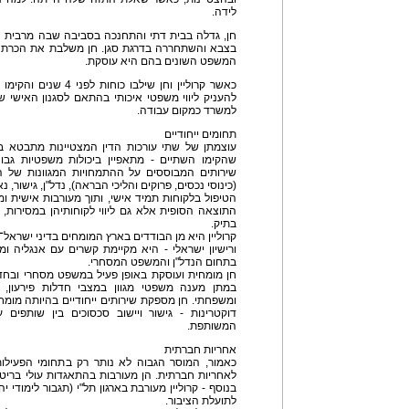
לידה.
חן, גדלה בבית דתי והתחנכה בסביבה שבה מרבית ה
בצבא והשתחררה בדרגת סגן. חן משלבת את הכרתה 
המשפט השונים בהם היא עוסקת.
כאשר קרוליין וחן שילבו 
להעניק ליווי משפטי איכותי בהתאם לסגנון האישי 
למשרד כמקום עבודה.
תחומים ייחודיים
עוצמתן של שתי עורכות הדין המצטיינות מתבטא בכ
שהקימו השתיים - מתאפיין ביכולות משפטיות גבו
שירותים המבוססים על ההתמחויות המגוונות של ה
(כינוסי נכסים, פרוקים והליכי הבראה), נדל"ן, גישור, נאמ
הטיפול בלקוחות תמיד אישי, ותוך מעורבות אישית ו
התוצאה הסופית אלא גם ליווי לקוחותיהן במסירות, ב
בתיק.
קרוליין היא מן הבודדים בארץ המומחים בדיני ישראל־א
ורישיון ישראלי - היא מקיימת קשרים עם אנגליה ו
בתחום הנדל"ן והמשפט המסחרי.
חן מומחית ועוסקת באופן פעיל במשפט מסחרי ובחדלו
במתן מענה משפטי מגוון במצבי חדלות פירעון, מ
ומשפחתי. חן מספקת שירותים ייחודיים בהיותה מו
דוקטרינות - גישור ויישוב סכסוכים בין שותפים
המשותפת.
אחריות חברתית
כאמור, המוסר הגבוה לא נותר רק בתחומי הפעילו
לאחריות חברתית. הן מעורבות בהתאגדות עולי בריטני
בנוסף - קרוליין מעורבת בארגון תל"י (תגבור לימודי 
לתועלת הציבור.