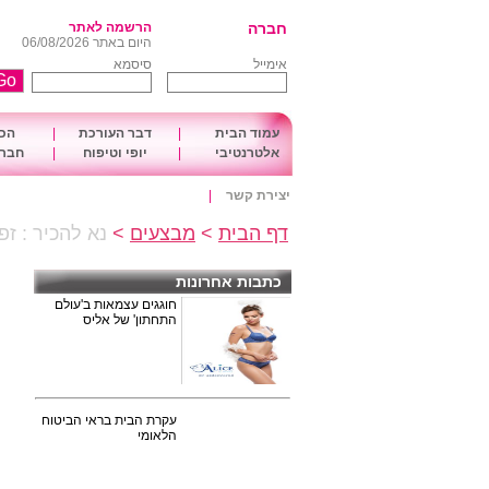
חברה
הרשמה לאתר
היום באתר 06/08/2026
אימייל
סיסמא
עמוד הבית
|
דבר העורכת
|
הכו
אלטרנטיבי
|
יופי וטיפוח
|
חברה
יצירת קשר
|
דף הבית
>
מבצעים
>
נא להכיר : זפ
כתבות אחרונות
חוגגים עצמאות ב'עולם
התחתון' של אליס
עקרת הבית בראי הביטוח
הלאומי