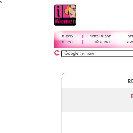
s
דים
|
תרבות ובידור
|
צרכנות
אטה
|
תאווה לחיך
|
תיירות
וק
ק