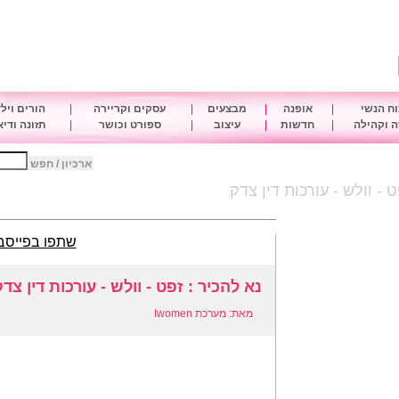
ח הנשי
|
אופנה
|
מבצעים
|
עסקים וקריירה
|
הורים ויל
 וקהילה
|
חדשות
|
עיצוב
|
ספורט וכושר
|
תזונה ודי
ארכיון / חפש
ט - וולש - עורכות דין צדק
שתפו בפייסב
נא להכיר : זפט - וולש - עורכות דין צד
מאת: מערכת Iwomen