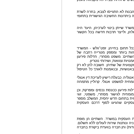
בנות לא התגייסו לצבא, בחרה לשרת
ביתרונות החשיבה הגישורית בתחומי
כוחות לפני 4 שנים והקימו משרד שייתן ביטוי לערכיהן, היעד היה
שלהן, ולייצר תרבות חדשה בכל הקשור
ל תחום בחייהן. זפט־וולש - המשרד
הות ביותר ומספק מטרייה רחבה של
שתיים: משפט מסחרי, חדלות פירעון
נויות וצוואות, ושירותי נוטריון.
מקצועית של שתיהן. חשובה להן לא רק
אנושיות, ובנאמנות לאורך כל הטיפול
נגליה. כבעלת רישיון לעריכת דין אנגלי
מומחית למשפט אנגלי. קרוליין מתמחה
ת פירעון ככונסת נכסים ומפרקת, וכן
ומחית לגישור מסחרי, משפטי, זוגי
מחית בתחום חדש יחסית, המשלב מספר
 עסקיים שהגיעו לסוף דרכם העסקית
ת העסקית במשרד. השתיים הן מופת
ה ונותנות שירות לעולים ללא תשלום.
יהדות) וחן חברה בוועדת ביקורת בחברה