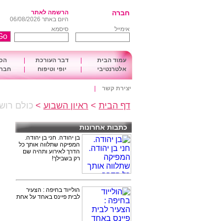
חברה
הרשמה לאתר
היום באתר 06/08/2026
אימייל
סיסמא
עמוד הבית
|
דבר העורכת
|
הכו
אלטרנטיבי
|
יופי וטיפוח
|
חברה
יצירת קשר
|
דף הבית
>
ראיון השבוע
>
כולם רושמ
כתבות אחרונות
בן יהודה. חני בן יהודה.
המפיקה שתלווה אותך כל
הדרך לאירוע ותהיה שם
רק בשבילך!
הולייוד בחיפה : הצעיר
לבית פיינס באחד על אחת