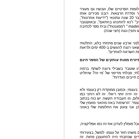
מות הפרטיים שלו, ועכשיו גם מעורר
סדרת הרצאות. רובנו מכירים אותו
מהמסך הקטן ("השיר שלנו" ו"השמינייה"), אך הוא כבר 20 שנה עתונאי ("ידיעות אחרונות",
ביב" ו"נא להתנהג בהתאם", ובאוקטובר
צפוי לצאת הרמון הבא שלו), בעל שתי חנויות ("madein TLV " ו"ממגנטת") ובית ספר לכתיבה
וחצי) ונגה (חצי שנה).
לפני ארבע שנים פתחתי בלוג, החלטתי
לעשות ניסוי אינטרנטי חברתי - לפרסם עשרה דברים שאני רוצה להגשים ב-400 ימים ולראות
לתת השראה לאחרים".
יזרת מאות עותקים של הספר חינם
הו שעובד בשבילי ורוצה לשתף. ברמה
, סבלתי מדימוי של 'מי זה? שיחליט
 חייבים הגדרות".
בעצמי, וכמובן ממוקדת רק בעצמי ולא
זה יהיה יותר ריאלי. זה לא רוחני כמו
ום, וזו העבודה הקשה. יש כוח בכתוב
צמי'. 'הרשימה' באה מהאני מאמין שלי
ן אני צועק את החלומות שלי באוזני
ל מומלץ לעדכן את זה כמו אפליקציה,
שהו חוזר על עצמו. למשל, בצעירותי
ן משטויות. בגיל 25 אחד הדברים שכתבתי היה להתעצבן פחות. זה