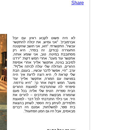
Share
לא היה פשוט לקבוע ראיון עם יובל
אברמוביץ'. "אני גמיש, את יכולה להתקשר
עכשיו". התקשרתי. "רגע, אני חושב שהקטנה
התעוררה (בודק). זה בסדר, היא רק
מסתובבת במיטה. טוב, אני שומע אותה,
אתקשר עוד מעט". אחרי חמש דקות: "ירדנו
לסיבוב בגינה, אתקשר אלייך אחרי אסיפת
ההורים, הגדולה שלי עולה לכיתה אל"ף!".
ערב. "היי, אפשר לדבר עכשיו... בעצם, הבת
שלי קוראת לי, היא רוצה לדעת איך היה
בפגישה עם המורה, אתקשר אלייך עוד
מעט". חמש דקות אחר כך: "היא נרדמה.
סיפרתי לה שהתנדבתי למועצת ההורים
הבית ספרית. הטיפ שלי אליה: בכל פעם
שהמורה מבקשת מתנדבים – להרים את
היד. אני כילד התנדבתי לכל דבר - למועצת
תלמידים, לעיתון בית הספר, לשחק בהצגות
בית ספר, למשלחות; אמנם היו דברים
מבאסים, אבל היו גם המון הפתעות".