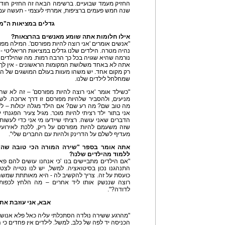
החזיק מעמד שבועיים. ברשימה הבאה זה החזיק חודש
שנה חמש פעמים ברציפות, אמרתי לעצמי - תעשה עם ז
גדלים במציאות ה"מ
אילו חלומות אתה שומע מאנשים בהרצאות?
"אנשים אומרים 'אני רוצה להיות מפורסם'. המילה מפ
נהיה מטרה. הילדים שלנו גדלים במציאות הריאליטי -
נורמה שהיא שגויה בכל כך הרבה רמות. מה שהילדים ש
אתה לא באחד משלושת המקומות הראשונים - אין לך זכות
רק מקום אחד. יש משהו מעוות בעולם המושגים של הרי
שמחלחל לילדים שלנו.
"כשילד אומר 'אני רוצה להיות מפורסם' – זה לא שהיע
מניעים, ולהסביר שלהיות מפורסם זו דרך ארוכה. ל
מה טוב שם? מה רע שם? אם הילד מגלה יכולות – לעוד
אני בתור ילד רציתי להיות מוכר. מגיל צעיר הפגנתי 
הדברים שאני עושה. רציתי שיידעו מי אני כדי לעשו
שזה משעמם להיות מפורסם על ריק, ללכת לאירועים
מעדיף לשלם על הדרינק ולהיות עם החברים שלי".
אתה אומר בספר "שירה המורה הכי טובה שהיתה
ללמוד מהילדים שלנו?
"אם הילדים מתביישים בנו 'כי אנחנו עושים להם פ
התנהגנו נכון בסיטואציה. למשל, יש לנו נטייה לצ
כועסת על זה. צריך להקשיב לה - היא מאותתת שמשהו 
רוצה שננשק אותו ליד אחרים – מה הלחץ לכפות ע
לדודה?".
אבא, אני עוזבת את
"מהרגע ששירה נולדה הסתכלתי עליה כאל פלא אנושי,
הכניסה יד לפה של כלב, למשל. לילדים אין פחדים כי 