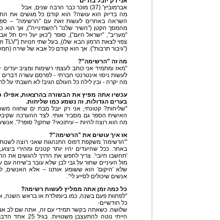
אני רק יובל בת ים
אברמוביץ' (37) מוכר כבר הרבה שנים, אבל
מה בדיוק הוא עושה? הוא קודם כל מגשים את החלו
השראה באחרים לעשות זאת עם "הרשימה" – ספר ו
"מעריב", "ישראל היום"), סופר ("כאן יעל וייס תל א
("גיבור תרבות"). אך הוא קודם כל אבא של שירה (חמש 
מה זה "הרשימה"?
"מאז ומתמיד אני כותב לעצמי רשימות ומציב יעדים. 
מה יקרה - ובין לילה כל העולם הגיב! לא חשבתי על 
עכשיו אתה מפיץ את הבשורה בהרצאות, אפילו פ
בערים הגדולות. זה נשמע כמו שליחות.
"שליחות? קטונתי, אני רק יובל מבת ים שחווה מש
האישית הספר גם מסביר אותי. לצד ההערכה שקיבלתי
מה הוא רוצה להיות – עיתונאי? שחקן? סופר?'. אנשים
אז איך עושים את "הרשימה"?
"'הרשימה' משקפת דפוס התנהגות שאני רוצה לשנות 
באחר. ככל שהיעדים יהיו יותר קטנים ומהירי ביצוע, 
'תחשבו חיובי'. צריך לחפש את הדרך להגשים את החל
מול העיניים שחור על גבי לבן שלא עובר ב'שיחה עם ע
שלא 'היקום' הוא ששומע אותנו – אלא האנשים, לכ
אנשים שיכולים לסייע לי".
כל כמה זמן אתה ממליץ לעשות רשימה?
"לפחוות פעם בשנה, כמו ביומולדת או בראש השנה, אב
כל חודשיים-
שלושה. כשאתה בקשר תמידי עם זה, אתה שם לב אם מ
הייתי נוטה להתעצב