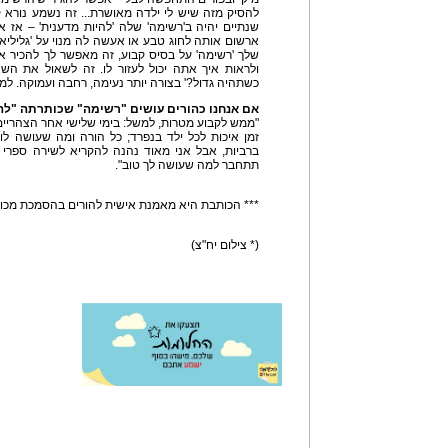
להסיק מזה שיש לי ילדה מאושרת... זה נשמע נורא ק
שנתיים יהיה ב'רשימה' שלה 'להיות מדענית' – אז א
ארשום אותה לחוג טבע או אעשה לה מנוי על 'גליליא
שלך 'רשימה' על בסיס קבוע, זה מאפשר לך להכיר א
ולראות איך אתה יכול לעזור לו. זה לשאול את ה
כשתהיה גדול?' בצורה יותר נעימה, רחבה ועמוקה. למש
אם אנחנו כהורים עושים "רשימה" שכותרתה "להיו
"ממש לקבוע מטרות, למשל: בימי שלישי אחר הצהריים 
זמן איכות לכל ילד בנפרד; כל הורה ומה שעושה לו
ברביות, אבל אני מאוד נהנה להקריא לשירה ספרי 
תתחבר למה שעושה לך טוב".
*** הכותבת היא מאמנת אישית להורים בהסמכת מכון
(* צילום יח"צ)