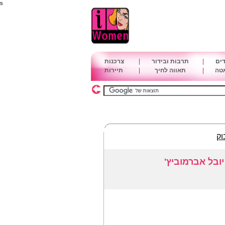
s
דים
|
תרבות ובידור
|
צרכנות
אטה
|
תאווה לחיך
|
תיירות
וק
ובל אברמוביץ'