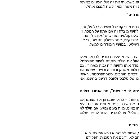
. כשראיתי את זה מול העיניים באותה
ה משהו! מאז, קשה לעצבן אותי".
ודחים"
ורסם מודבקת לכל שאיפה בכל גיל, זה
 להיות מוצלח זה אם אתה על המסך. זו
לנו קולטים מזה שיש 'מקומות', ואם
 קיום, אתה כישלון. וזה שגוי, כי אין
אליטי, במושג ה'מודחים' למשל,
ד בעייתי. עלינו כהורים לבדוק מאילו
שאול את הילד: מה זה להיות מפורסם?
ד אותו ולהיות רוח גבית מאחוריו. גם
יכולות משחק וכתיבה ורציתי שיראו את
ת דברים חשובים. כשהתפרסמתי, ראיתי
 של סלבס ולקבל דרינק בחינם. אני
 לי אי פעם", מה אנחנו יכולים
אדיחות' – כדאי שנבדוק את עצמנו אם
טט את שירה בפני אנשים אחרים והיא
באינטימיות בינינו נפגע; אם הילד לא
ליו? או להכריח אותו להגיד שלום
 הבית
 ושמתי לב שהיא נורא אמיצה. היא
הם לא יודעים את הסכנות. תפקידנו