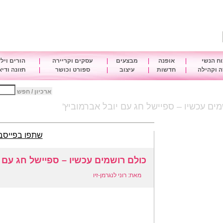
ח הנשי
|
אופנה
|
מבצעים
|
עסקים וקריירה
|
הורים ויל
 וקהילה
|
חדשות
|
עיצוב
|
ספורט וכושר
|
תזונה ודי
ארכיון / חפש
ים עכשיו – ספיישל חג עם יובל אברמוביץ'
שתפו בפייסב
כולם רושמים עכשיו – ספיישל חג עם י
מאת: רוני לנגרמן-זיו