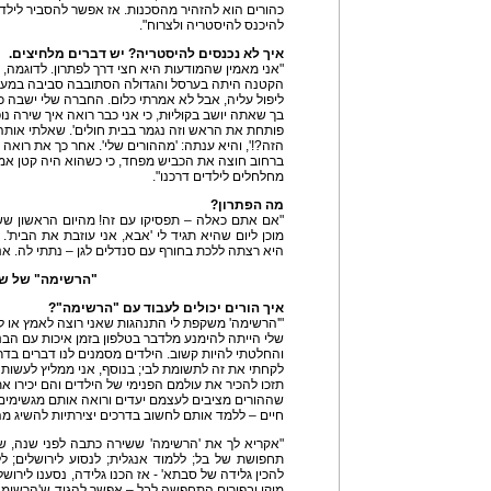
כהורים הוא להזהיר מהסכנות. אז אפשר להסביר לילד
להיכנס להיסטריה ולצרוח".
איך לא נכנסים להיסטריה? יש דברים מלחיצים.
"אני מאמין שהמודעות היא חצי דרך לפתרון. לדוגמה,
הקטנה היתה בערסל והגדולה הסתובבה סביבה במעגלי
ליפול עליה, אבל לא אמרתי כלום. החברה שלי ישבה כול
בך שאתה יושב בקוּליוּת, כי אני כבר רואה איך שירה 
פותחת את הראש וזה נגמר בבית חולים'. שאלתי אות
הזה?!', והיא ענתה: 'מההורים שלי'. אחר כך את רואה 
ברחוב חוצה את הכביש מפחד, כי כשהוא היה קטן אמר
מחלחלים לילדים דרכנו".
מה הפתרון?
"אם אתם כאלה – תפסיקו עם זה! מהיום הראשון שש
מוכן ליום שהיא תגיד לי 'אבא, אני עוזבת את הבית'
היא רצתה ללכת בחורף עם סנדלים לגן – נתתי לה. א
"הרשימה" של ש
איך הורים יכולים לעבוד עם "הרשימה"?
"'הרשימה' משקפת לי התנהגות שאני רוצה לאמץ או 
שלי הייתה להימנע מלדבר בטלפון בזמן איכות עם הבנ
והחלטתי להיות קשוב. הילדים מסמנים לנו דברים בדר
לקחתי את זה לתשומת לבי; בנוסף, אני ממליץ לעשות
תזכו להכיר את עולמם הפנימי של הילדים והם יכירו את
שההורים מציבים לעצמם יעדים ורואה אותם מגשימים. 
חיים – ללמד אותם לחשוב בדרכים יצירתיות להשיג מה
"אקריא לך את 'הרשימה' ששירה כתבה לפני שנה, ש
תחפושת של בל; ללמוד אנגלית; לנסוע לירושלים; ל
להכין גלידה של סבתא' - אז הכנו גלידה, נסענו לירוש
מיקי ובפורים התחפשה לבל – אפשר להגיד ש'הרשימה'