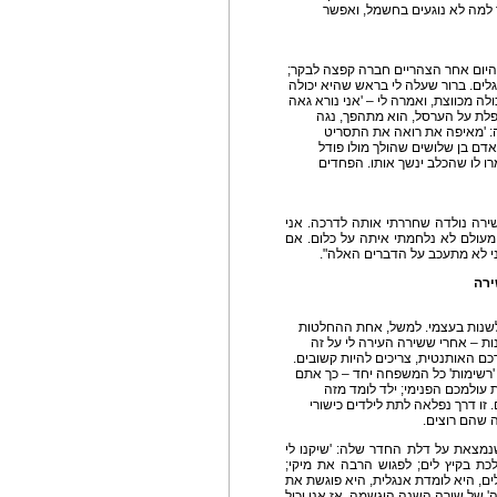
 למה לא נוגעים בחשמל, ואפשר
 היום אחר הצהריים חברה קפצה לבקר;
ם. ברור שעלה לי בראש שהיא יכולה
ה מכווצת, ואמרה לי – 'אני נורא גאה
נופלת על הערסל, הוא מתהפך, נגה
ה: 'מאיפה את רואה את התסריט
אדם בן שלושים שהולך מולו פודל
ו לו שהכלב ינשך אותו. הפחדים
ירה נולדה שחררתי אותה לדרכה. אני
. מעולם לא נלחמתי איתה על כלום. אם
ני לא מתעכב על הדברים האלה".
ירה
לשנות בעצמי. למשל, אחת ההחלטות
ות – אחרי ששירה העירה לי על זה
כם האותנטית, צריכים להיות קשובים.
 'רשימות' כל המשפחה יחד – כך אתם
 עולמכם הפנימי; ילד לומד מזה
זו דרך נפלאה לתת לילדים כישורי
 שהם רוצים.
נמצאת על דלת החדר שלה: 'שיקנו לי
לכת בקיץ לים; לפגוש הרבה את מיקי;
לים, היא לומדת אנגלית, היא פוגשת את
 של שירה השנה הוגשמה, אז אני יכול