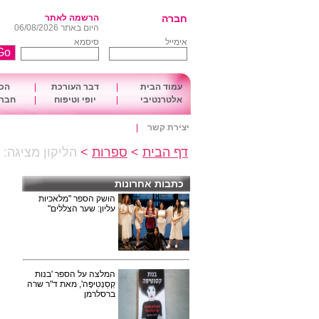
חברה
הרשמה לאתר
היום באתר 06/08/2026
אימייל
סיסמא
עמוד הבית
|
דבר העורכת
|
הכו
אלטרנטיבי
|
יופי וטיפוח
|
חברה
יצירת קשר
|
דף הבית
>
ספרות
>
הליקון מציגה: ש
כתבות אחרונות
הושק הספר "מלאכיות
עליון: שער הצללים"
המלצה על הספר 'בנות
קְסַנְטִיפָּה', מאת ד"ר שרה
ברסלרמן