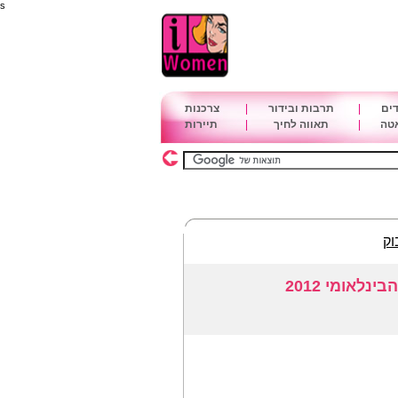
s
דים
|
תרבות ובידור
|
צרכנות
אטה
|
תאווה לחיך
|
תיירות
וק
לאומי 2012