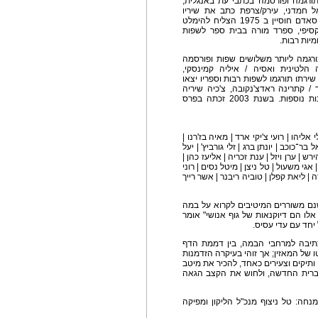
תורגמה ופורסמה בכתבי עת באנגלית,
ל חמדני, עירק/צרפת כתב את שיריו
הראשונים בכלא לאחר שהיה ממתנגדי משטרו של סאדם חוסיין ב 1975 הצליח להימלט
סיפי, ספרד מורה בבית ספר לשפות
מיות רבות.
ורגמה ליותר משלושים שפות ופורסמה
 הלטינית ואסיה / איליה קמינסקי,
שירתו תורגמו לשפות רבות וספריו יצאו
 / קתרינה ראדצ'נקובה, צ'כיה שיריה
תורגמו לאנגלית, בולגרית, סינית צרפתית ושפות רבות נוספות. בשנת 2003 זכתה בפרס
 אליהו | רועי צ'יקי ארד | מאיה בז'רנו |
 בר־כוכב | יונתן ברג | זלי גורביץ' | יעל
רש | ערן ויזל | ענת זכריה | אליעז כהן |
גי משעול | טל ניצן | מיטל נסים | רוני
דה | ליאת קפלן | טוביה ריבנר | אשר רייך
ישנם משוררים המיטיבים לקרוא על במה
אלו הם דיוקנאות של גוף אנושי" אומר
חד עם עדי עסיס.
הכתיבה למרחבי הבמה, בין דממת הדף
 של המאזין; אך זוהי בעיקרה הזדמנות
ותיקים וצעירים כאחד, להכיר את מיטב
ברית החדשה, ולחוש את הקצב הגאה
נחה: טל ניצוף מנכ"ל הליקון ומפיקה