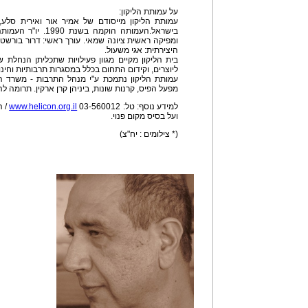
על עמותת הליקון:
עמותת הליקון מייסודם של אמיר אור ואירית ס
בישראל.העמותה הוקמה 
ומפיקה ראשית ציונה שמאי. עורך ראשי: דרור בורשט
היצירתית: אגי משעול.
בית הליקון מקיים מגוון פעילויות שתכליתן הנחלת 
ליוצרים, וקידום התחום בכלל במסגרות תרבותיות וחינוכ
עמותת הליקון נתמכת ע"י מנהל התרבות - משרד התר
מפעל הפיס, קרנות שונות, ביניהן קרן ארקין. תרומה לה
למידע נוסף: טל: 03-560012
www.helicon.org.il
/ ה
ועל בסיס מקום פנוי.
(* צילומים : יח"צ)