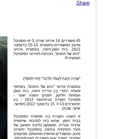
Share
45 משוררים, 14 אירועי שירה, 3 ימי פסטיבל
ומיטב המשוררים והאמנים. 15-13 בדצמבר
2012, בית הגפן,חיפה, במסגרת אירועי
"החג של החגים", הכניסה לאירועי הפסטיבל
חופשית !!!
"שִׁירָה חַיֶּבֶת לַעֲמֹד וּלְדַבֵּר" (חזי לסקלי)
במסגרת אירועי "החג של החגים", בשיתוף
פעולה ייחודי בין עיריית חיפה, בית הגפן
ועמותת הליקון, יתקיים השנה 'שער -
פסטיבל השירה הבינלאומי 2012 ', בין
התאריכים 13 ל- 15 בדצמבר 2012 (חמישי,
שישי, שבת).
זו השנה השנייה בה מתארח הפסטיבל
בבית הגפן, שהוא בית לתרבות שיתופית
ערבית עברית, הממוקם בליבה הפועם של
העיר התחתית בחיפה. בפסטיבל יתארחו
מיטב המשוררים מהארץ ומהעולם, מוזיקאים
ואמנים. השנה יגיעו משוררים מעירק/צרפת,