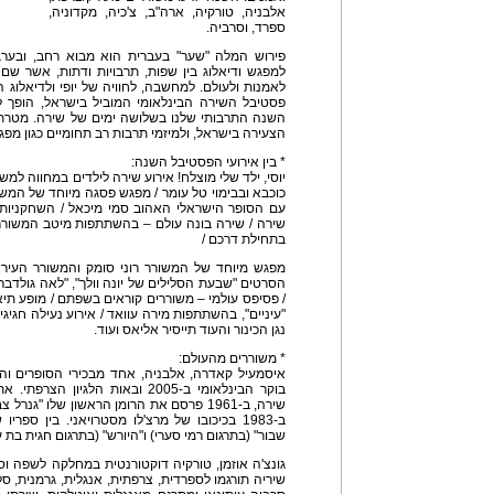
אלבניה, טורקיה, ארה"ב, צ'כיה, מקדוניה,
ספרד, וסרביה.
פירוש המלה "שער" בעברית הוא מבוא רחב, ובערב
למפגש ודיאלוג בין שפות, תרבויות ודתות, אשר ש
פסטיבל השירה הבינלאומי המוביל בישראל, הופך ל
השנה התרבותי שלנו בשלושה ימים של שירה. מטרת
הצעירה בישראל, ולמיזמי תרבות רב תחומיים כגון מפגש
* בין אירועי הפסטיבל השנה:
יוסי, ילד שלי מוצלח! אירוע שירה לילדים במחווה למ
כוכבא ובבימוי טל עומר / מפגש פסגה מיוחד של המש
עם הסופר הישראלי האהוב סמי מיכאל / השחקניות י
שירה / שירה בונה עולם – בהשתתפות מיטב המשוררי
בתחילת דרכם /
מפגש מיוחד של המשורר רוני סומק והמשורר העירא
הסרטים "שבעת הסלילים של יונה וולך", "לאה גולדבר
/ פסיפס עולמי – משוררים קוראים בשפתם / מופע תיא
"עיניים", בהשתתפות מירה עוואד / אירוע נעילה חגיגי
נגן הכינור והעוד תייסיר אליאס ועוד.
* משוררים מהעולם:
איסמעיל קאדרה, אלבניה, אחד מבכירי הסופרים וה
בוקר הבינלאומי ב-2005 ובאות הלג
שירה, ב-1961 פרסם את הרומן הראשון שלו "
ב-1983 בכיכובו של מרצ'לו מסטרויאני. בין ספר
שבור" (בתרגום רמי סערי) ו"היורש" (בתרגום חגית בת 
גונצ'ה אוזמן, טורקיה דוקטורנטית במחלקה לשפה וס
שיריה תורגמו לספרדית, צרפתית, אנגלית, גרמנית, סלו