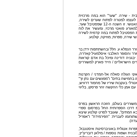
ית - שירה. "שער" הוא במה מרכזית
ם לעצמו למטרה לפתוח שערים לשירה,
לאמנות ולעולם. למחשבה, לחוויה של יופי ולדיאלוג האנושי. זו השנה ה-12 שפסטיבל שער,
מאורע פואטי מרכזי, ומעשיר את לוח
 הפסטיבל לפתוח במה קדמית לשירה
י שירה, ספרות, מוזיקה, קולנוע.
שורר הנפלא ע. הלל ובהשתתפות ירדן בר
ורר והסופר האלבני איסלמעיל קאדרה,
בגניה דודינה ומיכל בת אדם קוראות
ם הישראליים / הייד פארק למשוררים
קי הגולה סאלח אל-חמדני / הקרנות
ג בחמישה בתים" ו"מפגשים עם נתן זך"
טרלי בעקבות שיריו של מחמוד דרוויש,
 עם אמן כלי ההקשה זהר פרסקו, בליווי
משוררים בעולם, הזוכה הראשון בפרס
יון הצרפתי. את דרכו הספרותית החל בפרסום ספרי
גנרל צבא המתים", שעובד לסרט קולנוע שיצא
יו שתורגמו לעברית: "הפירמידה" ו"אפריל
עדה).
פרות אנגלית באוניברסיטת איסטנבול,
בנית ושפות נוספות / מילאן דובריצ'יץ,