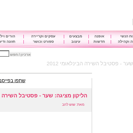
ח הנשי
|
אופנה
|
מבצעים
|
עסקים וקריירה
|
הורים ויל
 וקהילה
|
חדשות
|
עיצוב
|
ספורט וכושר
|
תזונה ודי
ארכיון / חפש
ער - פסטיבל השירה הבינלאומי 2012
שתפו בפייסב
הליקון מציגה: שער - פסטיבל השירה הבינ
מאת: שוש להב