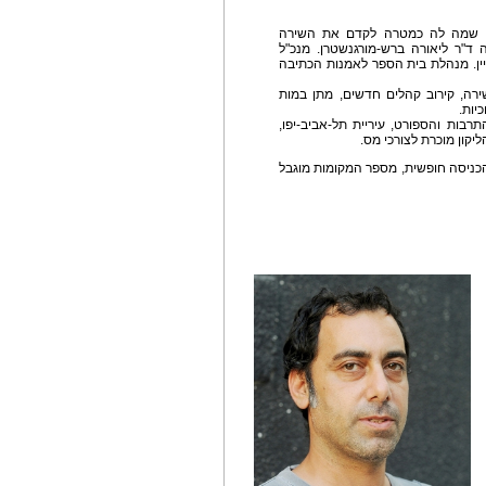
לע, שמה לה כמטרה לקדם את השירה
בשנת 1990. יו"ר העמותה ד"ר ליאורה ברש-מורגנשטרן. מנכ"ל
יין. מנהלת בית הספר לאמנות הכתיבה
שירה, קירוב קהלים חדשים, מתן במות
יות.
בות והספורט, עיריית תל-אביב-יפו,
ליקון מוכרת לצורכי מס.
כניסה חופשית, מספר המקומות מוגבל