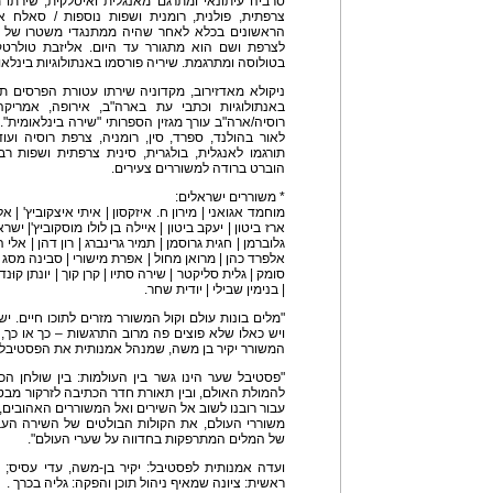
סרביה עיתונאי ומתרגם מאנגלית ואיטלקית, שירתו 
צרפתית, פולנית, רומנית ושפות נוספות / סאלח א
לצרפת ושם הוא מתגורר עד היום. אליזבת טולרטק
בטולוסה ומתרגמת. שיריה פורסמו באנתולוגיות בינלאו
ניקולא מאדזירוב, מקדוניה שירתו עטורת הפרסים ת
באנתולוגיות וכתבי עת בארה"ב, אירופה, אמריקה
רוסיה/ארה"ב עורך מגזין הספרותי "שירה בינלאומית". 
לאור בהולנד, ספרד, סין, רומניה, צרפת רוסיה ועוד
הוברט ברודה למשוררים צעירים.
* משוררים ישראלים:
מוחמד אגואני | מירון ח. איזקסון | איתי איצקוביץ' | אלי
ארז ביטון | יעקב ביטון | איילה בן לולו מוסקוביץ'| ישראל
גלוברמן | חגית גרוסמן | תמיר גרינברג | רון דהן | אלי הי
אלפרד כהן | מרואן מחול | אפרת מישורי | סבינה מסג | א
סומק | גלית סליקטר | שירה סתיו | קרן קוך | יונתן קוּנ
| בנימין שבילי | יודית שחר.
"מלים בונות עולם וקול המשורר מזרים לתוכו חיים. 
ויש כאלו שלא פוצים פה מרוב התרגשות – כך או כך, 
המשורר יקיר בן משה, שמנהל אמנותית את הפסטיבל י
"פסטיבל שער הינו גשר בין העולמות: בין שולחן 
להמולת האולם, ובין תאורת חדר הכתיבה לזרקור מבטו
עבור רובנו לשוב אל השירים ואל המשוררים האהובים, 
משוררי העולם, את הקולות הבולטים של השירה הע
של המלים המתרפקות בחדווה על שערי העולם".
ועדה אמנותית לפסטיבל: יקיר בן-משה, עדי עסיס; מ
ראשית: ציונה שמאיף ניהול תוכן והפקה: גליה בכרך .