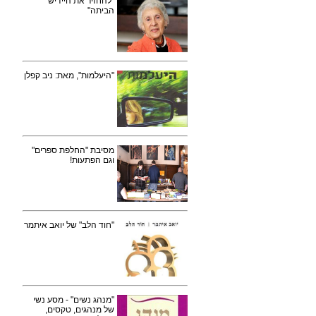
"להחזיר את היידיש
הביתה"
"היעלמות", מאת: ניב קפלן
מסיבת "החלפת ספרים"
וגם הפתעות!
"חוד הלב" של יואב איתמר
"מנהג נשים" - מסע נשי
של מנהגים, טקסים,