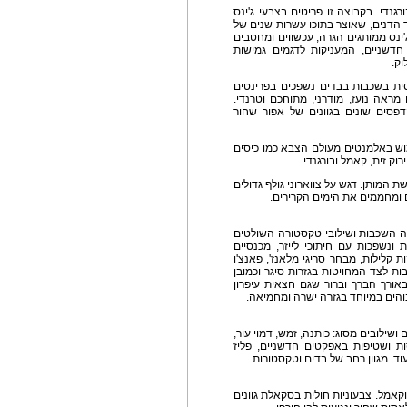
עות של בורגנדי. בקבוצה זו פריטים בצבעי ג'ינס
הדנים, שאוצר בתוכו עשרות שנים של
ינס ממותגים הגרה, עכשווים ומחטבים
חדשניים, המעניקות לדגמים גמישות
וק.
אסית בשכבות בבדים נשפכים בפרינטים
מראה נועז, מודרני, מתוחכם וטרנדי.
הדפסים שונים בגוונים של אפור שחור
מוש באלמנטים מעולם הצבא כמו כיסים
ק זית, קאמל ובורגנדי.
שת המותן. דגש על צווארוני גולף גדולים
 ומחממים את הימים הקרירים.
אה השכבות ושילובי טקסטורה השולטים
 ונשפכות עם חיתוכי לייזר, מכנסיים
 קלילות, מבחר סריגי מלאנז', פאנצ'ו
ות לצד המחויטות בגזרות סיגר וכמובן
אורך הברך וברור שגם חצאית עיפרון
בוהים במיוחד בגזרה ישרה ומחמיאה.
שילובים מסוג: כותנה, זמש, דמוי עור,
סות ושטיפות באפקטים חדשניים, פליז
ד. מגוון רחב של בדים וטקסטורות.
וקאמל. צבעוניות חולית בסקאלת גוונים