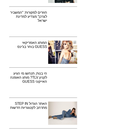
חוזרים למקורות: "המשביר
לצרכן" מצדיע למדינת
ישראל
המותג האמריקאי
GUESS בוחר בג'ינס
הי בנות, תנחשו מי הגיע
לקניון TLV? מותג האופנה
האייקוני GUESS
האתר הגדול STEP IN
מתרחב לקטגוריות חדשות