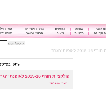
ח הנשי
|
אופנה
|
מבצעים
|
עסקים וקריירה
|
הורים ויל
 וקהילה
|
חדשות
|
עיצוב
|
ספורט וכושר
|
תזונה ודי
ארכיון / חפש
20 לאופנת 'הגרה'
שתפו בפייסב
קולקציית חורף 2015-16 לאופנת 'הגרה'
מאת: שוש להב