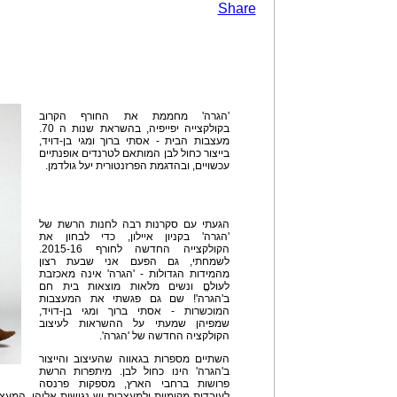
Share
'הגרה' מחממת את החורף הקרוב
בקולקצייה יפייפיה, בהשראת שנות ה 70.
מעצבות הבית - אסתי ברוך ומגי בן-דויד,
בייצור כחול לבן המותאם לטרנדים אופנתיים
עכשויים, ובהדגמת הפרזנטורית יעל גולדמן.
הגעתי עם סקרנות רבה לחנות הרשת של
'הגרה' בקניון איילון, כדי לבחון את
הקולקצייה החדשה לחורף 2015-16.
לשמחתי, גם הפעם אני שבעת רצון
מהמידות הגדולות - 'הגרה' אינה מאכזבת
לעולםֱ ונשים מלאות מוצאות בית חם
ב'הגרה'! שם גם פגשתי את המעצבות
המוכשרות - אסתי ברוך ומגי בן-דויד,
שמפיהן שמעתי על ההשראות לעיצוב
הקולקציה החדשה של 'הגרה'.
השתיים מספרות בגאווה שהעיצוב והייצור
ב'הגרה' הינו כחול לבן. מיתפרות הרשת
פרושות ברחבי הארץ, מספקות פרנסה
לעובדות מקומיות ולמעצבות יש נגישות אליהן. המעצב