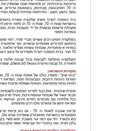
ברעיונות וביצירתיות. הן מדגישות שמה שמאפיין א
ה- 70 המתבטאת, מבחינתן, באמצעות טרנדים, שכ
נוסף, וחשוב חשוב - התייחסות אמיתית לבעלות המידו
בית האופנה 'הגרה' משיק קולקציה עשירה בדגמים
בהשראת שנות ה- 70. שנות ה-
מקבלות פרשנות עכשווית על ידי מעצבות הבית, ומובא
ובמראה הסופי.
בקולקציה דגמים רבים עשויים מבדי סוויד, דמוי זמש,
בהתאם לטרנדים אופנתיים עכשויים, תוך אדפטציה לצ
בגזרות א-סימטריות, שכמיות עשויות מסריגי מלאנז', 
70 ועוד. בבית האופנה 'הגרה' מקפידים על עיצוב וייצור כחול לבן.
הקולקציה מחולקת לקבוצות ובכל קבוצה פלטת צ
ולאווירה. כל קבוצה מייצרת טוטאל לוק מושלם, שמורכ
מקורות ההשראה:
"בוהו ש
הגזרות נינוחות ורחבות, הצבעוניות חמה, המראה רענ
רפויות נוחות ומחמיאות, חצאיות ושמלות ארוכות עשויות
אתנית-שיבטית - מתן כבוד לפריטי הפאנצ'ו ולשכמיות 
מבחר עשיר של שכמיות עוטפות ורכות, מעילי סריג עם 
בכל מלתחה וגם מכנסיים רפויים ורכים, טוניקות 
המראה ודגש על צווארוני גולף רכים ומחממים.
טקסטורות בהשראת הפאצ'וורק שאפיינה שנים אלו, ש
כמו ג'קארד יחד עם דמוי עור משובח, זמש משיי בקב
בלבן חורפי, גווני בורגנדי יחד עם שחור ואפור פחם בט
בקולקציה בולטות הקבוצות הבאות: