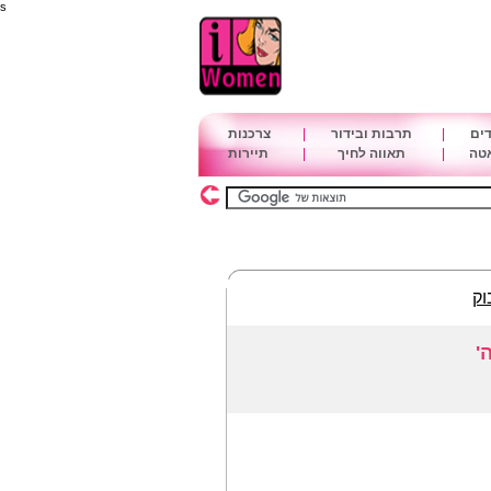
s
דים
|
תרבות ובידור
|
צרכנות
אטה
|
תאווה לחיך
|
תיירות
וק