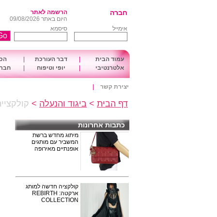
חברה
הרשמה לאתר
היום באתר 09/08/2026
אימייל
סיסמא
עמוד הבית
|
דבר העורכת
|
הכו
אלטרנטיבי
|
יופי וטיפוח
|
חברה
יצירת קשר
|
דף הבית
>
ביגוד והנעלה
>
קולקציית חורף 15-16
כתבות אחרונות
מיתוג מחדש ברשת
המשביר עם מותגים
אופנתיים מאירופה
קולקציה חדשה למותג
ארקטה: REBIRTH
COLLECTION