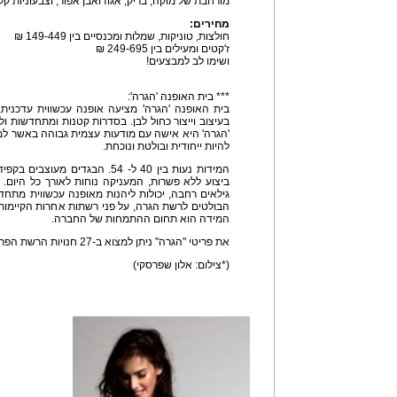
מורחבת של מוקה, בריק, אגוז ואבן אפור, וצבעוניות קל
מחירים:
חולצות, טוניקות, שמלות ומכנסיים בין 149-449 ₪
ז'קטים ומעילים בין 249-695 ₪
ושימו לב למבצעים!
*** בית האופנה 'הגרה':
בית האופנה 'הגרה' מציעה אופנה עכשווית עדכנית,
בעיצוב וייצור כחול לבן. בסדרות קטנות ומתחדשות ול
'הגרה' היא אישה עם מודעות עצמית גבוהה באשר ל
להיות ייחודית ובולטת ונוכחת.
המידות נעות בין 40 ל- 54. הבגדים
ביצוע ללא פשרות, המעניקה נוחות לאורך כל היום.
גילאים רחבה, יכולות ליהנות מאופנה עכשווית מתח
הבולטים לרשת הגרה, על פני רשתות אחרות הקיימות
המידה הוא תחום ההתמחות של החברה.
את פריטי "הגרה" ניתן למצוא ב-27 חנויות הרשת הפרוסות ברחבי הארץ.
(*צילום: אלון שפרסקי)