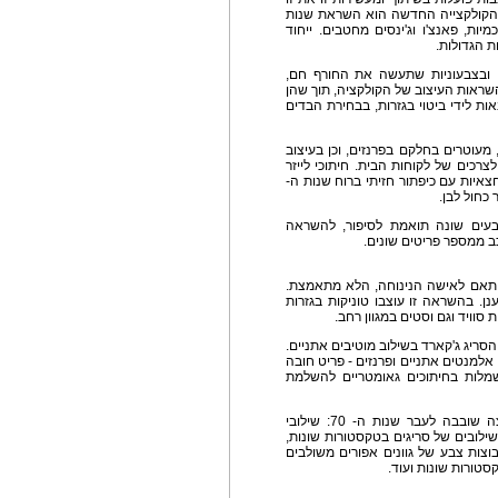
ת הקולקצייה החדשה הוא השראת שנות
מיות, פאנצ'ו וג'ינסים מחטבים. ייחוד
ת הגדולות.
 ובצבעוניות שתעשה את החורף חם,
 70 הן סיפור הרקע להשראות העיצוב של הקולקציה, תוך שהן
ות לידי ביטוי בגזרות, בבחירת הבדים
 מעוטרים בחלקם בפרנזים, וכן בעיצוב
רכים של לקוחות הבית. חיתוכי לייזר
חצאיות עם כיפתור חזיתי ברוח שנות ה-
בעים שונה תואמת לסיפור, להשראה
ב ממספר פריטים שונים.
יק" - מאפיין בולט של אופנת שנות ה- 70, מותאם לאישה הנינוחה, הלא מתאמצת.
ן. בהשראה זו עוצבו טוניקות בגזרות
 סוויד וגם וסטים במגוון רחב.
הסריג ג'קארד בשילוב מוטיבים אתניים.
אלמנטים אתניים ופרנזים - פריט חובה
ושמלות בחיתוכים גאומטריים להשלמת
קריצה שובבה לשנות ה- 70 - גם כאן קיימת קריצה שובבה לעבר שנות ה- 70: שילובי
ילובים של סריגים בטקסטורות שונות,
וצות צבע של גוונים אפורים משולבים
קסטורות שונות ועוד.