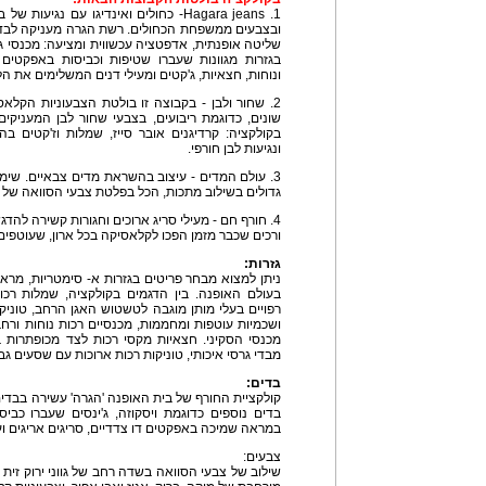
Hagara jeans .1- כחולים ואינדיגו עם נגי
ובצבעים ממשפחת הכחולים. רשת הגרה מעניקה לבד 
שליטה אופנתית, אדפטציה עכשווית ומציעה: מכנסי ג'
בגזרות מגוונות שעברו שטיפות וכביסות באפקטים 
ונוחות, חצאיות, ג'קטים ומעילי דנים המשלימים את הל
2. שחור ולבן - בקבוצה זו בולטת הצבעוניות הקל
שונים, כדוגמת ריבועים, בצבעי שחור לבן המעניקים 
בקולקציה: קרדיגנים אובר סייז, שמלות וז'קטים ב
ונגיעות לבן חורפי.
3. עולם המדים - עיצוב בהשראת מדים צבאיים. שי
גדולים בשילוב מתכות, הכל בפלטת צבעי הסוואה של ירו
4. חורף חם - מעילי סריג ארוכים וחגורות קשירה להדג
ורכים שכבר מזמן הפכו לקלאסיקה בכל ארון, שעוטפים
גזרות:
ניתן למצוא מבחר פריטים בגזרות א- סימטריות, מר
בעולם האופנה. בין הדגמים בקולקציה, שמלות רכות
רפויים בעלי מותן מוגבה לטשטוש האגן הרחב, טוניקות
ושכמיות עוטפות ומחממות, מכנסיים רכות נוחות ורחב
מכנסי הסקיני. חצאיות מקסי רכות לצד מכופתרות ב
מבדי גרסי איכותי, טוניקות רכות ארוכות עם שסעים ג
בדים:
קולקציית החורף של בית האופנה 'הגרה' עשירה בבדים ו
בדים נוספים כדוגמת ויסקוזה, ג'ינסים שעברו כבי
במראה שמיכה באפקטים דו צדדיים, סריגים אריגים ועו
צבעים:
שילוב של צבעי הסוואה בשדה רחב של גווני ירוק זית 