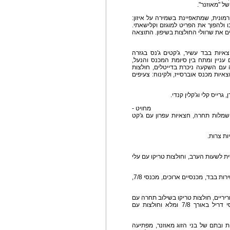
ל "מאוזנר".
מונית, שמתאפיינת בשמירה על איזון:
ו ולהפוך את הפריט למוגזם וקלישאתי.
נים את שרוולי החולצות בשיפון. התוצאה
איות בבד עשיר, ג'קטים ג'נס בגזרה
עניין ומתח בין סיומת המכנס והנעל,
 עם השקעה ניכרת בדייטלים, חולצות
יות מכנס אוברסייז, ולקינוח: צעיפים
רייס קלי וג'קלין קנדי.
ט -
 שמלות תחרה, חצאיות עפרון עם ג'קט
העליונים עם חצאיות צרות.
סית לשעות הערב, וחולצות טריקו עם עלי
שנות ה-60: צבעי מים, מכנסי דריל, חצאיות קלוש עשירות בבד, מכנסיים ארוכים, מכנסי 7/8,
וריריים, חולצות טריקו בשילוב תחרה עם
הדפסים בטכניקה מיוחדת גם על התחרות, מכנסי דריל באורך 7/8 ומלא וחולצות עם
ת ובתם של בני הזוג מאוזנר, מפתיעה