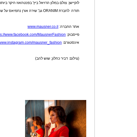
לוקיישן: צולם במלון הרויאל ביץ' בפנטהאוז היקר ביות
תודה לחברת ORANIM גב' שירה אורן נחמיאס על שיתוף הפעולה והאירוח המלבב.
אתר החברה:
www.mausner.co.il
פייסבוק:
ps://www.facebook.com/MausnerFashion
אינסטגרם:
//www.instagram.com/mausner_fashion
(צילום: דביר כחלון; שוש להב)