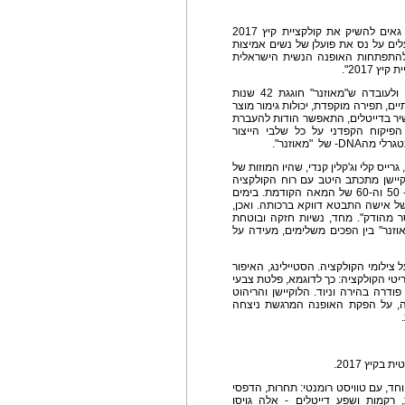
מטופחת אלגנטית ובת בלי-גיל, אומרת: "השנה אנו גאים להשיק את קולקציית קיץ 2017
עלים על נס את פועלן של נשים אמיצות
 להתפתחות האופנה הנשית הישראלית
 2017".
הקולקציה הינה הומאז' לאופנה הנשית הישראלית, ולעובדה ש"מאוזנר" חוגגת 42 שנות
ים, תפירה מוקפדת, יכולות גימור מוצר
יר בדייטלים, התאפשר הודות להעברת
פיקוח הקפדני על כל שלבי הייצור
ל "מאוזנר".
גרייס קלי וג'קלין קנדי, שהיו המוזות של
קיישן מתכתב היטב עם רוח הקולקציה
והנוסטלגיה שאותה היא נושאת. הימים הם שנות ה- 50 וה-60 של המאה הקודמת. בימים
של אישה התבטא דווקא ברכותה. ואכן,
ר מהודק". מחד, נשיות חזקה ובוטחת
אוזנר" בין הפכים משלימים, מעידה על
צילומי הקולקציה. הסטיילינג, האיפור
י הקולקציה: כך לדוגמא, פלטת צבעי
ודרה בהירה וניוד. הלוקיישן והריהוט
יה, על הפקת האופנה המרגשת ניצחה
קיץ 2017.
חד, עם טוויסט רומנטי: תחרות, הדפסי
 רקמות ושפע דייטלים - אלה גויסו