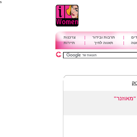
s
דים
|
תרבות ובידור
|
צרכנות
אטה
|
תאווה לחיך
|
תיירות
וק
"מאוזנר"