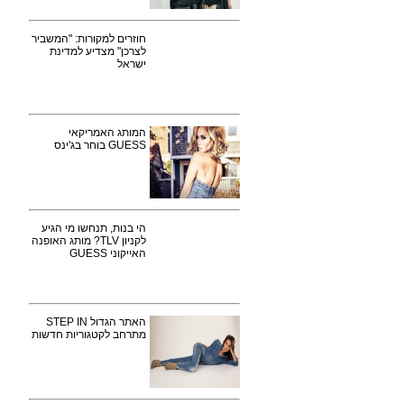
חוזרים למקורות: "המשביר
לצרכן" מצדיע למדינת
ישראל
המותג האמריקאי
GUESS בוחר בג'ינס
הי בנות, תנחשו מי הגיע
לקניון TLV? מותג האופנה
האייקוני GUESS
האתר הגדול STEP IN
מתרחב לקטגוריות חדשות