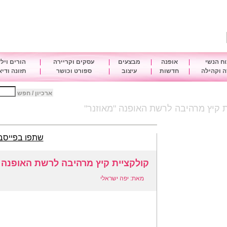
ח הנשי
|
אופנה
|
מבצעים
|
עסקים וקריירה
|
הורים ויל
 וקהילה
|
חדשות
|
עיצוב
|
ספורט וכושר
|
תזונה ודי
ארכיון / חפש
 קיץ מרהיבה לרשת האופנה "מאוזנר"
שתפו בפייסב
קולקציית קיץ מרהיבה לרשת האופנה 
מאת: יפה ישראלי