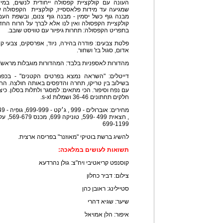
העונה עם קולקציית קפסולה ייחודית לנשים, במי
שמגיעה עד מידות פלאססייז, קולקציית הקפסולה שע
קולקציית הקפסולה ואין לנו אלא לברך על הרוח ה
בתפריט הקפסולה: תחרות גיפיור עם טוויסט שובב.
פלטת צבעים: פודרה בהירה, ניוד, אפרסקים, צבעי קורל
אדום, סגול בז' ושחור.
מהדורות לאספניות בלבד: המהדורות מוגבלות מראש! 
דייטלים: "השראה נמצא בפרטים הקטנים" - בכפתר
בשילוב בין טריקו, תחרה והדפסים באותה חולצה. החו
חלקים תחתונים 36-46 ושמלות s-xl.
699-1199
להשיג ברשת בוטיקי "מאוזנר" בפריסה ארצית.
תשואות לעושים במלאכה:
קוסנפט קריאטיבי ויח"צ: גולן נהרדעא
צילום: דביר כחלון
סטיילינג: ראובן כהן
שיער: שגיא דהרי
איפור: הלן אמויאל