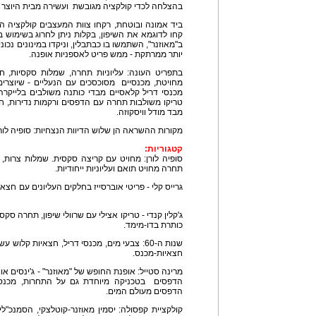
בהצלחה לכדי קולקציה מגובשת ועשירה מבית היוצר ש
ביד אמונה ובוטחת, רקחו צוות המעצבים קולקציה הר
קחו לדוגמא את השיפון, בקלות ניתן לחרוג בשימוש ב
ב"מאוזנר", השתמשו בו כבתבלין, וניקדו במינונים נכו
יותר ממרתקת - ממש פריט לאספניות אופנה.
בתפריט העונה: עליוניות תחרה, שמלות סקסיות, חצ
מחויטת, מכנסיים מסוכסכים עם הנעליים - שיוצרים 
מכנסי דריל קלאסיים מבדי כותנה משולבים בלייקרה
טריקו משולבות תחרה עם הדפסים ורקמות נדירות, חצא
מבד מודל וויסקוזה.
מקורות ההשראה הן שלוש הדיוות הנצחיות: סופיה לורן, ג
קטגוריות:
מחוי
סופיה לורן: מחויט עם קריצה סקסית. שמלות צרות,
תחרה מחויט תואם ועליוניות ייחודיות.
גרייס קלי - פריטי אוברסייז בחלקים 
ג'קלין קנדי - טריקו אצילי עם שרוולי שיפון, תחרה סק
כותרת בדו-מימד.
חצאיות-מכנס.
מרינה סטייל: אופנת החופש של "מאוזנר" - ג'ינסים או
הדפסים מעולם המים.
קולקציית קפסולה: יסמין מאוזנר-קוטלצקי, הסמנכ"לי