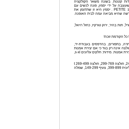
דות קטנות. בשונה משאר הקולקציה
וצבה על ידי יסמין, פונה לנשים עם
מבנה גוף כשל יסמין - מבנה גוף צנום, ובשפת העם: PETITE . יסמין היא זו שתדגמן את
חדשה שהיא מביאה עמה לבית האופנה.
, תות בהיר, ירוק טורקיז, כחול רויאל,
כל הקודמת זוכה!
ה, בתפורים, בהדפסים בעבודת-יד,
לצה אינה רק בגד כי אם יצירת אמנות
עם נפח וסיפור. הכי מתאים: למסגר ולתלות בסלון. כיצירת אמנות. מידות: חלקים עליונים s-xl,
מחירים: אוברולים - 999 , ג׳קט - 699-999, גופיה - 249, חולצה 299-769, חולצה t 269-499
, חצאית 499 -599, טוניקה 699, מכנס 569-679, עליונית 399-899, צעיף 149-299, שמלה