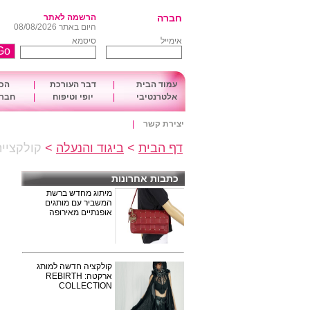
חברה
הרשמה לאתר
היום באתר 08/08/2026
אימייל
סיסמא
עמוד הבית
|
דבר העורכת
|
הכו
אלטרנטיבי
|
יופי וטיפוח
|
חברה
יצירת קשר
|
דף הבית
>
ביגוד והנעלה
>
קולקציית
כתבות אחרונות
מיתוג מחדש ברשת
המשביר עם מותגים
אופנתיים מאירופה
קולקציה חדשה למותג
ארקטה: REBIRTH
COLLECTION