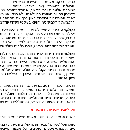
החיים. רבקה מאוזנר - המעצבת הראשית
והבעלים במשותף (עם בעלה), אישה
בסנכרון עם יום האישה הבינלאומי, ולא בכדי. אנו מ
לאורך ההיסטוריה ובוחרים לציין בכך את תרומתנו
ולהטמעת קוד לבוש נשי, דווקא בצילומי השקת קולקציית קיץ
פעילות ומיתוג כאופנה עילית. ההקפדה על בדים איכותי
נדירות, שימוש בטכניקות הדפס בלעדיות ושימוש עש
מחלקת הייצור של בית האופנה למזרח. העיצוב, ה
והמהדורות המוגבלות מראש, נותרו על כנם כחלק אינטגרלי מהDNA- ש
הקולקציה הינה מחווה לדיוות המיתולוגיות: סופיה לורן, 
מעצבי בית האופנה והיוו את מקורות ההשראה. הלו
בהם היה כבוד גדול לקימורים הנשיים, ימים שכוחה 
מהתבוננות בפריטי הקולקציה, עולה תמונה של "מס
ומאידך, נשיות רכה ורומנטית. האופן בו הצליחו ב"מ
איזון והרמוניה.
הרמוניה מגדירה היטב גם את עבודת הצוות שאמון על 
והשיער, הם מלאכת מחשבת שמסונכרנת היטב עם פריט
האיפור מותאמת לרוח אותם ימים ולגווני הקולקציה: פ
העתיק, מפיחים חיים ונוסטלגיה ומתכתבים בסינרג
בכישרון, יסמין מאוזנר-קוטליצקי, הסמנכ"לית הנמרצת.
הקולקציה - נשיות ורומנטיות
כשהמוזה שורה על הדיווה.. מאוזנר מציגה נשיות רומנטית ב
מותג העל "מאוזנר" מציג השנה קולקציה מעניינת במיו
מים אימפרסיוניסטים, מוטיבים של אמנות נאיבית,