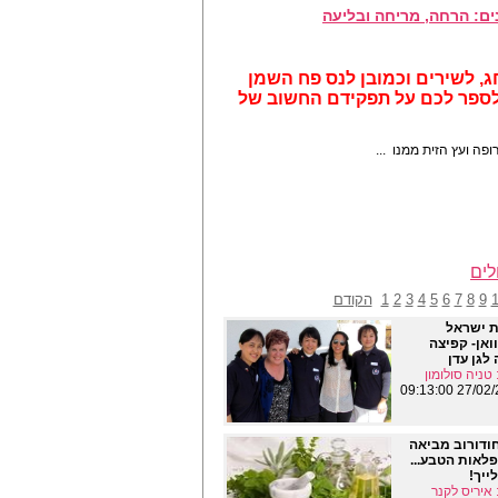
ים: הרחה, מריחה ובליעה
ג, לשירים וכמובן לנס פח השמן
לספר לכם על תפקידם החשוב של
פה ועץ הזית ממנו ...
לים
9
8
7
6
5
4
3
2
1
הקודם
 ישראל
ואן- קפיצה
לגן עדן
טניה סולומון
27/02/2014 
חודורוב מביאה
לאות הטבע...
ייך!
איריס לקנר