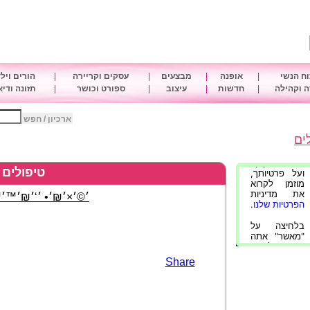
ח הנשי
|
אופנה
|
מבצעים
|
עסקים וקריירה
|
הורים ויל
 וקהילה
|
חדשות
|
עיצוב
|
ספורט וכושר
|
תזונה ודי
ארכיון / חפש
ים
טיפולים
׳©׳×׳₪׳• ׳‘׳₪׳™׳™
Share