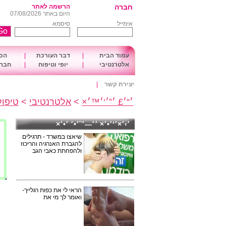
חברה
הרשמה לאתר
היום באתר 07/08/2026
אימייל
סיסמא
עמוד הבית
|
דבר העורכת
|
הכו
אלטרנטיבי
|
יופי וטיפוח
|
חברה
יצירת קשר
|
׳“׳£ ׳”׳‘׳™׳×
>
אלטרנטיבי
>
טיפול
׳›׳×׳‘׳•׳× ׳׳—׳¨׳•׳ ׳•׳×
שיאצו במשרד - תרגילים
להגברת האנרגיה והריכוז
ולהפחתת כאבי הגב
הראי לי את כפות רגלייך-
ואומר לך מי את