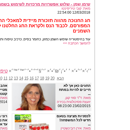
שימו שֶמֶן - שלוש אפשרויות מרכזיות לשימוש בשמנ
מאת: קובי טיריפינטו
12/03/2018 22:54:00
חג החנוכה מהווה תזכורת מיידית למאכלי הח
המפורסם. לכבוד הנס ולקראת החג החלטנו 
השמנים
עוד בהיסטוריה שימש השמן כמזון, כחומר בסיס, כרכיב טיפוח ותרו
להמשך הכתבה >>
׳׳›׳×׳‘׳•׳× ׳ ׳•׳¡׳₪׳•׳× ׳‘׳§׳˜׳’׳•׳¨׳™׳™׳×
טיפו
הבא
20
19
18
17
16
15
14
13
12
11
10
החגים כאן אך לא
אהבת
חייבים להיות במתח
מטייו
...
קטנה 
מאת: ד"ר סוזי קגן,
מאת: 
יועצת פסיכולוגית בכירה
09:13:00
23/02/2015 08:23:00
לכסניות מציצה בטעם
רוני 
חדש לכל המשפחה!
את נפ
...
עד אל
מאת: אירן רובינשטיין
מאת: 