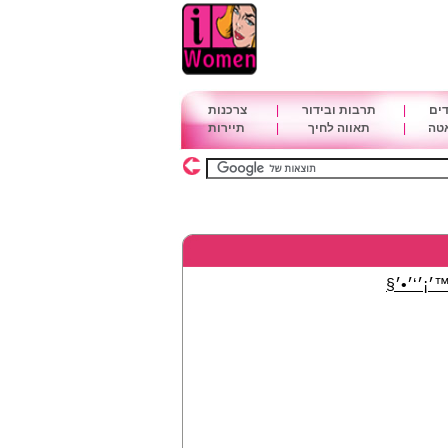
דים
|
תרבות ובידור
|
צרכנות
אטה
|
תאווה לחיך
|
תיירות
׳¡׳‘׳•׳§