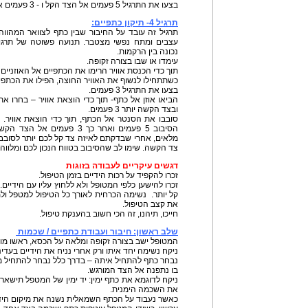
בצעו את התרגיל 5 פעמים אל הצד הקל ו - 3 פעמים אל הצד הקשה.
תרגיל 4- תיקון כתפיים:
תרגיל זה עובד על החיבור שבין כתף לצוואר המהווה 
עצבים ומתח נפשי מצטבר. תנועה פשוטה של תרגיל
נכונה בין הרקמות.
עימדו או שבו בצורה זקופה.
תוך כדי הכנסת אוויר הרימו את הכתפיים אל האוזניים 
כשתתחילו לנשוף את האוויר החוצה, הפילו את הכתפי
בצעו את התרגיל 3 פעמים.
ובצד הקשה יותר 3 פעמים.
סובבו את הסנטר אל הכתף, תוך כדי הוצאת אוויר. 
הסיבוב 5 פעמים ואחר כך 3 פעמ
מלאים, אחרי שבדקתם לאיזה צד קל לכם יותר לסובב
צד הקשה. שימו לב שהסיבוב בטווח הנכון לכם ומלווה
דגשים עיקריים לעבודה בזוגות
זכרו להקפיד על רכות הידיים בזמן הטיפול.
זכרו להישען כלפי המטופל ולא ללחוץ עליו עם הידיים. 
קל יותר. נשימה הכרחית לאורך כל הטיפול למטפל ול
את קצב הטיפול.
חייכו, תיהנו, זה הכי חשוב בהענקת טיפול.
שלב ראשון: חיבור ועבודת כתפיים / שכמות
המטופל ישב בצורה זקופה ומלאה על הכסא, ראשו מ
ניקח נשימה יחד איתו ורק אחרי נניח את הידיים בעדי
נבחר כתף להתחיל איתה – בדרך כלל נבחר להתחיל מ
בו נתפנה אל הצד המורגש.
ניקח לדוגמא את כתף ימין: יד ימין של המטפל תישאר
את השכמה הימנית.
כאשר נעבוד על הכתף השמאלית נשנה את מיקום הי