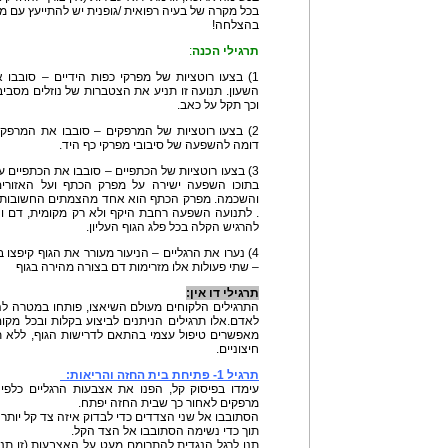
בכל מקרה של בעיה רפואית /גופנית יש להתייעץ עם 
בהצלחה!
תרגילי הכנה
:
1) בצעו רוטציות של מפרקי כפות הידיים – סובבו את
השעון. תנועה זו תניע את הצטברות של נוזלים מסבי
וכך תקל על כאב.
2) בצעו רוטציות של המרפקים – סובבו את המרפקים
דומה להשפעה של סיבובי מפרקי כף היד.
3) בצעו רוטציות של הכתפיים – סובבו את הכתפיים עם
בתוכו השפעה ישירה על מפרק הכתף ועל האזורי
והשכמה. מפרק הכתף הוא אחד מהצמתים החשובות בגו
. לתנועה השפעה רחבת היקף ולא רק מקומית, דם וחמ
להרגיש הקלה בכל פלג הגוף העליון.
4) נערו את הרגליים – הניעור מעורר את הגוף קיפצו
– שתי פעולות אלו מזרימות דם בצורה מהירה בגוף
תרגילי דו אין:
התרגילים הלקוחים מעולם השיאצו, פותחו במטרה להני
לאדם.אלו תרגילים הניתנים לביצוע בקלות ובכל מק
מאפשרים טיפול עצמי בהתאם לדרישות הגוף, ללא ת
חיצוניים.
תרגיל 1- פתיחת בית החזה והריאות:
עימדו בפיסוק קל, הפנו את אצבעות הרגליים כלפי 
מרפקים לאחור כך שבית החזה יפתח.
הסתובבו אל שני הצדדים כדי לבדוק איזה צד קל יותר 
תוך כדי נשימה הסתובבו אל הצד הקל.
תנו לרגל הנגדית להתרומם מעט על האצבעות (זו תנ