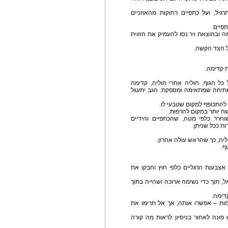
יל, ועל כתפיים רחוקות מהאוזניים
פיים.
 ובהוצאת ויר נסו להעמיק את הזווית
ת קדימה.
כל הגוף, חוליה אחרי חוליה, קדימה
ש מתיחה שמתאימה ומספקת. הגב יתעגל
להתכופף למקום שטבעי לו.
ח יותר במקום להרפות.
חרר כלפי מטה, שהכתפיים והידיים
ת ככל שניתן.
וליה, כך שהראש עולה אחרון.
אצבעות הרגליים כלפי חוץ וחבקו את
, תוך כדי נשימה ארוכה ושהייה בתוך
דימה.
ות – אפשרו אותה, אך אל תרימו את
פונה לאחור בניסיון לראות מה קורה