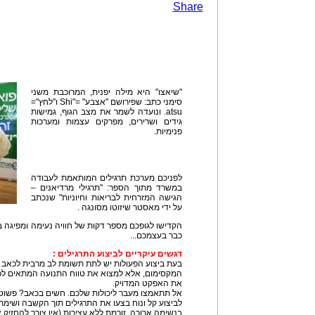
Share
"שיאצו" היא מילה יפנית, המרוכבת משני
סימני כתב: שפירושם "אצבע" ="Shi ו"לחץ"=
atsu. ונועדה לשמר את מצב הגוף, גמישות
גידים ושרירים, מפרקים עצמות ומערכות
פנימיות.
לפניכם מערכת תרגילים המותאמת לעבודה
במשרד מתוך הספר: "תרגילי מרדיאנים –
הגישה המזרחית לבריאות וחיוניות" שנכתב
על ידי מאסטר שיזוטו מסונגה .
הקדישו לגופכם מספר דקות של חוויה נעימה ומפיגה 
כבר בעצמכם...
דגשים עיקריים לביצוע התרגילים :
בעת ביצוע הפעולות יש לתת תשומת לב מרבית לכאב או
המקסימום, אלא למצוא את טווח התנועה המתאים לכל 
את האפקט המדויק.
אל תתאמצו מעבר ליכולות שלכם. חשים בכאב? פשוט 
לביצוע קל ונוח בצעו את התרגילים תוך הקשבה ושימת 
בנשימה ארוכה, זורמת ללא עצירות (אין צורך להחזיק א