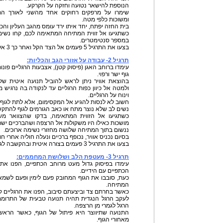
הנוספת להישאר נטועה וחזקה על הקרקע.
שימרו על מרפקים רחוקים אחד מהשני לאורך התרג
ומשוכות כלפי מטה.
בית החזה יפתח, יחד איתו ירד עומס מהגב העליון והכת
כשתגיעו אל זווית המתיחה המתאימה לכם, קחו נשימה
במספר סנטימטרים.
בצעו את התרגיל 5 פעמים אל הצד הקל ואחר כך 3 אל הצד הקשה.
תרגיל 2- עבודה על אזורי הגב והכליות:
עימדו ברוחב האגן (פיסוק קטן), אצבעות הרגליים פונו
גוף ישר ורפוי.
בהוצאת אוויר ניתן לראש להוביל תנועה איטית של 
ולמטה אל כיוון כפות הרגליים עד לנקודה בה נרגי
וינוח על הרגליים.
חשוב לא לנסות להגיע אל המקסימום, אלא לתת לגוף 
נשים לב שלא נוצר מתח או כאב הגורמים לגוף להתקש
כשתגיעו אל הזווית המתאימה, בדקו שהצוואר משו
מושכות כאילו היו משקולות אל הרצפה ושהברכיים ישרו
ננשום בתוך המתיחה שלושה מחזורי נשימה ארוכים.
בסיום נכניס אוויר, נכופף ברכיים ונעלה חוליה אחרי ח
בצעו את התרגיל 3 פעמים בצורה איטית ובהקשבה לגוף.
תרגיל 3- מעטפת הלב ושלושת המחממים:
עימדו בפיסוק גדול מעט מרוחב הכתפיים, הפנו את 
הכתפיים עם הידיים.
כעת, סובבו את הגוף המחובק פעם לימין ופעם לשמאל
המתיחה.
כאשר בחרתם צד וביצעתם סיבוב, הפנו את הרגליים ק
לעקב הרגל הנגדית תהיה תנועה טבעית של התרוממ
הרגל לגמרי מן הרצפה.
התנועה שתיווצר היא פיתול של הגוף, כאשר הראש 
מאחורי הגוף.