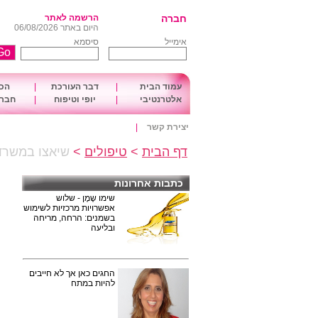
חברה
הרשמה לאתר
היום באתר 06/08/2026
אימייל
סיסמא
עמוד הבית
|
דבר העורכת
|
הכו
אלטרנטיבי
|
יופי וטיפוח
|
חברה
יצירת קשר
|
דף הבית
>
טיפולים
>
שיאצו במשרד 
כתבות אחרונות
שימו שֶמֶן - שלוש
אפשרויות מרכזיות לשימוש
בשמנים: הרחה, מריחה
ובליעה
החגים כאן אך לא חייבים
להיות במתח