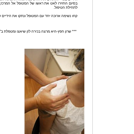
בסיום החזירו לאט את ראשו של המטופל אל המרכז, 
לתחילת הטיפול.
קחו נשימה ארוכה יחד עם המטופל ונתקו את הידיים 
*** שרון חפץ-היא מרצה בכירה לזן שיאצו ומטפלת ב"רידמן 360" המרכז לאורח חי