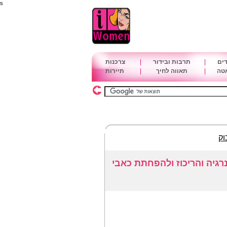
s
דים
|
תרבות ובידור
|
צרכנות
אטה
|
תאווה לחיך
|
תיירות
וק
גיה והריכוז ולהפחתת כאבי