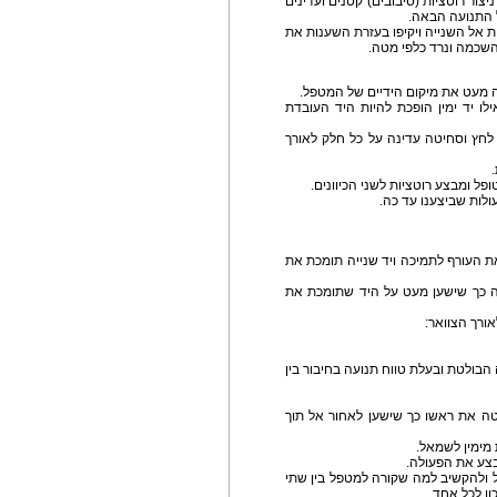
ור רוטציות (סיבובים) קטנים ועדינים
ל התנועה הבאה.
אל השנייה ויקיפו בעזרת השענות את
השכמה ונרד כלפי מטה.
ה מעט את מיקום הידיים של המטפל.
ו יד ימין הופכת להיות היד העובדת
חץ וסחיטה עדינה על כל חלק לאורך
 ומבצע רוטציות לשני הכיוונים.
לות שביצענו עד כה.
ת העורף לתמיכה ויד שנייה תומכת את
 כך שישען מעט על היד שתומכת את
ורך הצוואר:
עם גב עליון באזור חוליה C7 (החוליה הבולטת ובעלת טווח תנועה בחיבור בין
ה את ראשו כך שישען לאחור אל תוך
מימין לשמאל.
צע את הפעולה.
 ולהקשיב למה שקורה למטפל בין שתי
ן לכל אחד.