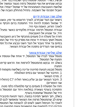
עכשיו, כשידי המטפל עוטפות כתף ושכמה בצד אחד, ניצ
וברגע שנרגיש את גוף המטופל נרפה נעצור ונמשיך א
שלושת האצבעות האמצעיות של יד שמאל ייצמדו אחת 
הגבול הפנימי של השכמה. נתחיל מהחלק הגבוה של 
שלב שני: עבודת ידיים
נישאר עם הצד שבחרנו, לצורך הדוגמא צד ימין, ונשנ
יד שמאל הופכת להיות היד התומכת ברום הכתף ואיל
לאורך הזרוע, האמה וכף היד.
עבודת המטפל תדמה עבודת מלקחיים כאשר נפעיל ל
היד, עד שנגיע אל האצבעות.
חזרה על פעולה זו 3 פעמים מהכתף אל כיוון האצבעות.
מטפל תומך בעזרת יד אחת את מפרק כף היד של המטופל
בסיום צד אחד נעבור אל הצד השני ונבצע את כל הפעו
בסיום שני הצדדים נתפנה אל עבודת הצוואר.
שלב שלישי: עבודת צוואר
מטפל עומד לצידו של המטופל, יד אחת שלו עוטפת א
המצח של המטופל.
בשלב זה נבקש מהמטופל להרפות את הראש קדימה
המצח.
מטפל מבצע תנועת סחיטה עדינה בשלושה מקומות לא
1. החיבור של הצוואר עם בסיס הגולגולת
2. מרכז הצוואר
3. חיבור הצוואר 
שני האזורים)
חזרו על הפעולה 3 פעמים ברצף מלמעלה כלפי מטה.
התמיכה בעורף נשארת במלואה ויחד עם המטופל נט
היד של המטפל שתומכת בעורף.
בשלב, תוך המשך תמיכה במצח, ניצור תנועת סיבובית 
שימו לב שהמטופל מרפה את הצוואר ומאפשר לכם לב
לאורך כל הטיפול חשוב לשים לב לנשימה של המטופל
הידיים בכדי להתאים את ההשענות וטווח התנועה הנכו