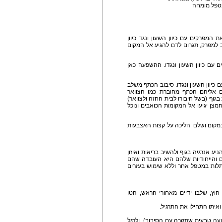
מטפל מומחה
 המפרקים עם כיוון השעון ונגד כיוון
ב למפרק, תגרום לדם להגיע אל המקום
 עם כיוון השעון ונגדו. ההשפעה כאן
 כיוון השעון ונגדו. סיבוב הכתף משלב
ם אליהם הכתף מחוברת כמו הצוואר
ף (בשל חיבורו לבית החזה ולצוואר)
צן יגיעו אל המקומות הכואבים ונוכל
 במקום ושלבו הליכה על קצות האצבעות
ע אנרגיה בגוף ולהשיב בריאות ואיזון
ום והייחודיות שלהם היא העובדה שהם
לות במטפל אחר וללא שימוש בעזרים
חוץ, שלבו ידיים מאחורי הראש, הטו
ואיתו התחילו את התרגיל.
ועה טבעית שתקרה עם הסיבוב), ולרגל