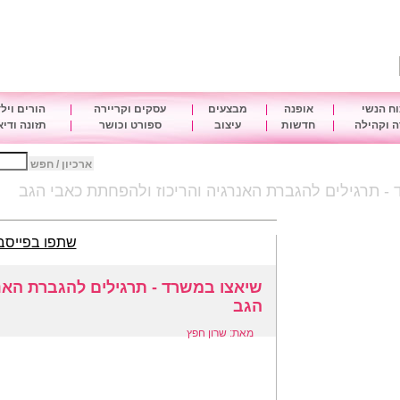
ח הנשי
|
אופנה
|
מבצעים
|
עסקים וקריירה
|
הורים ויל
 וקהילה
|
חדשות
|
עיצוב
|
ספורט וכושר
|
תזונה ודי
ארכיון / חפש
- תרגילים להגברת האנרגיה והריכוז ולהפחתת כאבי הגב
שתפו בפייסב
שיאצו במשרד - תרגילים להגברת האנר
הגב
מאת: שרון חפץ