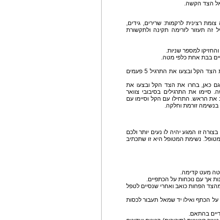
צומת רצינית לרקמות: שרירים, גידים,
 זה תעזור לזרימה תקינה ולתקשורת
והחזיקו למספר שניות.
ים בבת אחת כלפי מטה.
הביאו אוזן אל כתף- תוך כדי הוצאת אוויר – בחרו את הצד הקל ובצעו את התרגיל 5 פעמים
גם כאן, בחרו את הצד הקל ובצעו את
ים אל הצד הקשה. סיימו את התרגילים בסיבובי צוואר
 את הראש. התחילו עם הקל וסיימו עם
 בנשימה זורמת וחלקה.
בצורה זו המגע יהיה לו נעים יותר ולכם
מטופל. נשימת המטופל היא זו שתכתיב
וטה מעט קדימה.
נות אך עם נוכחות על הכתפיים.
הצד הפחות כואב ואחרי שנסיים לטפל
 על הכתף ואילו יד שמאל תעבור לכסות
דיים בהתאם.