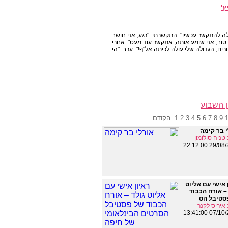
ץ'
ולה להתקשר עכשיו". התקשרתי. "רגע, אני חושב
וב, אני שומע אותה, אתקשר עוד מעט". אחרי
ם, הגדולה שלי עולה לכיתה אל"ף!". ערב. "הי ...
ן השבוע
9
8
7
6
5
4
3
2
1
הקודם
 בר קימה
טניה סולומון
29/08/2010 
 אישי עם אליוט
– אורח הכבוד
סטיבל הס
איריס לקנר
07/10/2009 