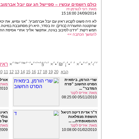
כולם רושמים עכשיו – ספיישל חג עם יובל אברמובי
מאת: רוני לנגרמן-זיו
24/09/2014 15:16:00
לא היה פשוט לקבוע ראיון עם יובל אברמוביץ'. "אני גמיש, את יכ
שהקטנה התעוררה (בודק). זה בסדר, היא רק מסתובבת במיטה. ט
חמש דקות: "ירדנו לסיבוב בגינה, אתקשר אלייך אחרי אסיפת ההורי
להמשך הכתבה >>
׳׳›׳×׳‘׳•׳× ׳ ׳•׳¡׳₪׳•׳× ׳‘׳§׳˜׳’׳•׳¨׳™׳™׳×
ראיו
הבא
20
19
18
17
16
15
14
13
12
11
10
שרי הורמן, בימאית
אורלי
הסרט החשוב "פרח
מאת: 
המדבר" ...
22:12:00
מאת: איריס לקנר
05/11/2010 08:25:00
ד"ר אדית דיטה דניאל
ראיון
חושפת מנפלאות
גולד 
ההומאופתיה... ...
של פ
מאת: איריס לקנר
מאת: 
13:41:00
01/02/2010 10:08:00