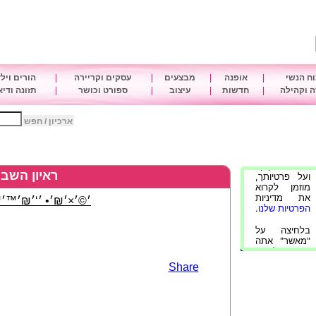
ח הנשי
|
אופנה
|
מבצעים
|
עסקים וקריירה
|
הורים ויל
 וקהילה
|
חדשות
|
עיצוב
|
ספורט וכושר
|
תזונה ודי
ארכיון / חפש
ראיון השבו
׳©׳×׳₪׳• ׳‘׳₪׳™׳™
Share