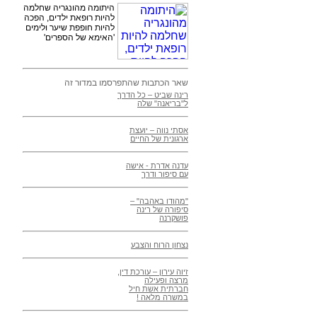
היתומה מהונגריה שחלמה
להיות רופאת ילדים, הפכה
להיות חופפת שיער ולימים
'האימא של הספרים'
שאר הכתבות שהתפרסמו במדור זה
רינה שביט – כל הדרך
ל"בריאנה" שלה
אסתי נווה – יועצת
ארגונית של החיים
עדנה אדרת - אישה
עם סיפור ודרך
"מהודו באהבה" –
סיפורה של רינה
פושקרנה
נצחון הרוח והצבע
זיוה עירון – עורכת דין,
מרצה ופעילה
חברתית אשת חיל
במשרה מלאה !