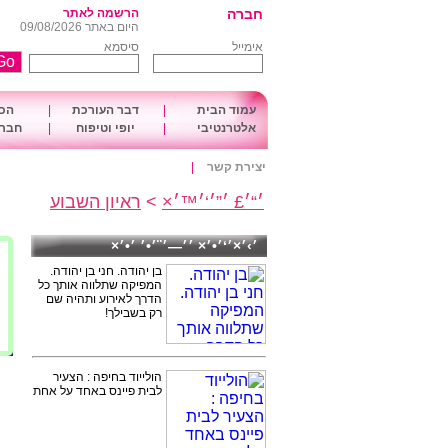
חברה
הרשמה לאתר
היום באתר 09/08/2026
אימייל
סיסמא
עמוד הבית
|
דבר העורכת
|
הכו
אלטרנטיבי
|
יופי וטיפוח
|
חברה
יצירת קשר
|
׳“׳£ ׳”׳‘׳™׳×
>
ראיון השבוע
׳›׳×׳‘׳•׳× ׳׳—׳¨׳•׳ ׳•׳×
בן יהודה. חני בן יהודה.
המפיקה שתלווה אותך כל
הדרך לאירוע ותהיה שם
רק בשבילך!
הולייוד בחיפה : הצעיר
לבית פיינס באחד על אחת