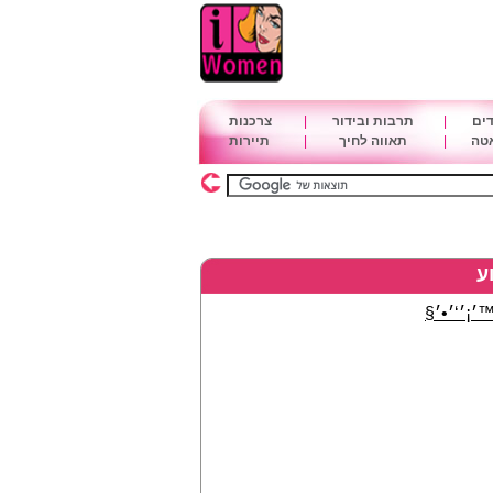
דים
|
תרבות ובידור
|
צרכנות
אטה
|
תאווה לחיך
|
תיירות
ע
׳¡׳‘׳•׳§