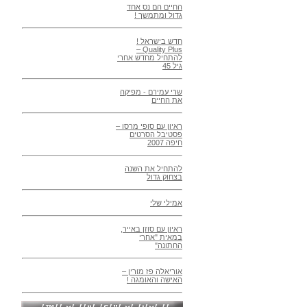
החיים הם נס אחד
גדול ומתמשך !
חדש בישראל !
Quality Plus –
להתחיל מחדש אחרי
גיל 45
שרי עמירם - מפיקה
את החיים
ראיון עם סופי מרסו –
פסטיבל הסרטים
חיפה 2007
להתחיל את השנה
בצחוק גדול
אמילי שלי
ראיון עם סוזן באייר,
במאית "אחרי
החתונה"
אוריאלה פז מורין –
האישה והאומגה !