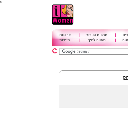
s
דים
|
תרבות ובידור
|
צרכנות
אטה
|
תאווה לחיך
|
תיירות
וק