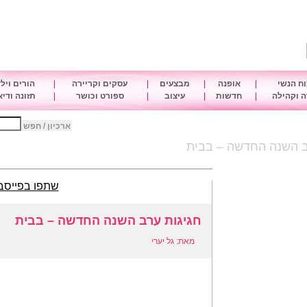
ח הנשי
|
אופנה
|
מבצעים
|
עסקים וקריירה
|
הורים ויל
 וקהילה
|
חדשות
|
עיצוב
|
ספורט וכושר
|
תזונה ודי
ארכיון / חפש
ב השנה החדשה – בבית
שתפו בפייסב
חגיגות ערב השנה החדשה – בבית
מאת: גל יערי