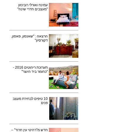
עמינח ואורלי רובינזון
"מעצבים חדרי שינה"
הרצאה : "שאנסון, פאסון,
דקורסיון"
תערוכת ריהוטים 2016 -
"כחומר ביד היוצר"
10 טיפים לבחירת מעצב
פנים
חדש מ"רהיטי עין חרוד" –