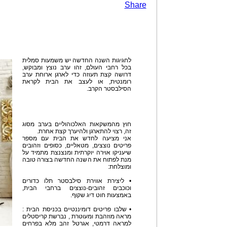
Share
לחגיגות השנה החדשה יש משמעות סמלית
בכל רחבי העולם, זהו ערב נוצץ ומבוקש,
דרושה קצת תעוזה כדי לארגן ארוחת ערב
רומנטית, או לעצב את הבית לקראת
הסילבסטר הקרב.
חוץ מהמשקאות האלכוהוליים בערב מסוג
זה, רצוי להתארגן ולהיערך קצת אחרת.
אני מציעה לחדש את הבית עם מספר
פריטים נוצצים, מטאליים, כסופים וזהובים
שיעניקו אוירה יוקרתית ומנצנצת מתמיד על
מנת לפתוח את השנה החדשה בצורה טובה
ומוצלחת:
• ליצירת אווירת סילבסטר תלו כדורים
וכוכבים זהובים-נוצצים ברחבי הבית,
באמצעות חוט דיג שקוף.
• שלבו פריטים דומיננטיים בכניסת הבית :
מראה מוזהבת ומעוטרת , נברשת קריסטלים
למראה דרמטי, אגרטל זהב מלא בפרחים