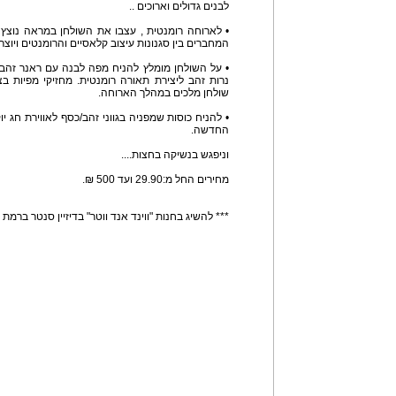
לבנים גדולים וארוכים ..
• לארוחה רומנטית , עצבו את השולחן במראה נוצץ ו
המחברים בין סגנונות עיצוב קלאסיים והרומנטים ויוצרי
• על השולחן מומלץ להניח מפה לבנה עם ראנר זהב 
נרות זהב ליצירת תאורה רומנטית. מחזיקי מפיות 
שולחן מלכים במהלך הארוחה.
• להניח כוסות שמפניה בגווני זהב/כסף לאווירת חג י
החדשה.
וניפגש בנשיקה בחצות....
מחירים החל מ:29.90 ועד 500 ₪.
*** להשיג בחנות "ווינד אנד ווטר" בדיזיין סנטר ברמת ג