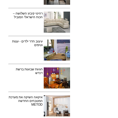
רהיטי קיבוץ השלושה –
הכוח הישראלי המוביל
עיצוב חדר ילדים - עצות
וטיפים
חגיגת שבועות ברשת
דנדש
איקאה השיקה את מערכת
המטבחים החדשה
METOD