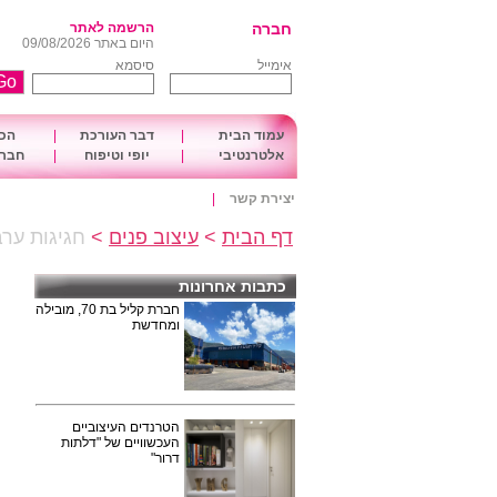
חברה
הרשמה לאתר
היום באתר 09/08/2026
אימייל
סיסמא
עמוד הבית
|
דבר העורכת
|
הכו
אלטרנטיבי
|
יופי וטיפוח
|
חברה
יצירת קשר
|
דף הבית
>
עיצוב פנים
>
חגיגות ער
כתבות אחרונות
חברת קליל בת 70, מובילה
ומחדשת
הטרנדים העיצוביים
העכשוויים של "דלתות
דרור"