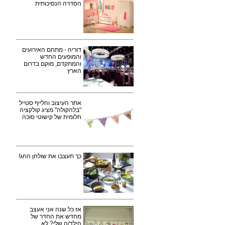
הסדרה הנסיכותית
דוריה - מתחם האירועים
והמופעים החדש
והמתקדם, מוקם בדרום
הארץ
אתר העיצוב והלייף סטייל
"בלהקולה" מציג קולקציה
חלומית של קישוטי סוכה
כך תעצבו את שולחן החג!
אז כל שנה אני אעצב
מחדש את החדר של
הילד/ה שלי? לא.