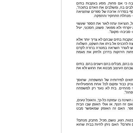
בה כי אם פחות, מסע בעקבות בתים
בים בה, ומשלבים את האדם בתוכה",
נוסף בסדרה ארוכה של ספרים שהוציאה
 - מנהלת התחקיר וההפקה.
ראל, הוציאה עתה לאור את הספר שעשוי
וקרתי ולא מפואר. פשוט, חסכוני, יעיל
- סביבה- מקום".
 בעקבות בתים שבהם לא צריך יותר אלא
ה להכניס אל ביתו את השקט, השלווה
מבקש לעורר השראה במטרה ברורה לקדם
ות הירוקות בדרכן ולחזק את מגמת
 בהם, מבלים בהם וישנים בהם. בתים
 שבהם העיצוב מבטא את הרגש ולא את
 שמתאים למידותיה של המשפחה, שחוסך
יק כבוד ומקום לכל אחת מהפעילויות
י מהחיים. בית לא נועד רק למשפחה
פחה".
ינה בו עמוקה כל-כך, והאוכל טעים,
 זה הנוף, או אולי האופן שבו הבית
מספר. האם זה האופק שמאפשר מבט
טוח, רגוע, נושם, מכיל, מחבק, מנחם?
 ותורם? האם ניתן לחיות בבית שהוא