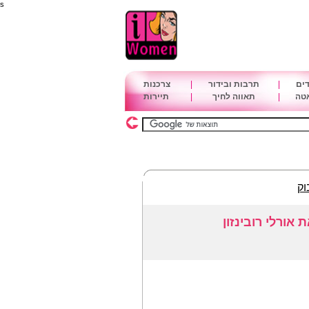
s
דים
|
תרבות ובידור
|
צרכנות
אטה
|
תאווה לחיך
|
תיירות
וק
אורלי רובינזון