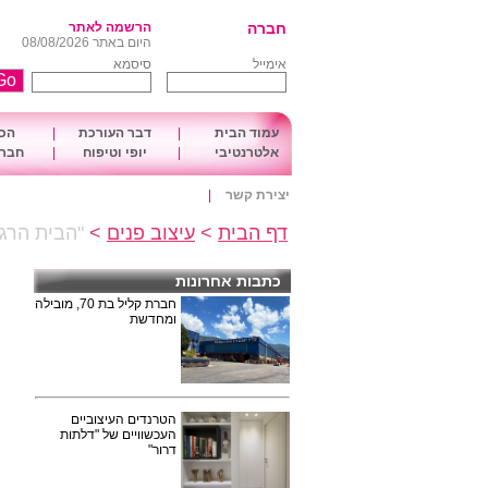
חברה
הרשמה לאתר
היום באתר 08/08/2026
אימייל
סיסמא
עמוד הבית
|
דבר העורכת
|
הכו
אלטרנטיבי
|
יופי וטיפוח
|
חברה
יצירת קשר
|
דף הבית
>
עיצוב פנים
>
"הבית הרגש
כתבות אחרונות
חברת קליל בת 70, מובילה
ומחדשת
הטרנדים העיצוביים
העכשוויים של "דלתות
דרור"