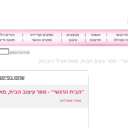
ח הנשי
|
אופנה
|
מבצעים
|
עסקים וקריירה
|
הורים ויל
 וקהילה
|
חדשות
|
עיצוב
|
ספורט וכושר
|
תזונה ודי
ארכיון / חפש
י" - ספר עיצוב הבית, מאת אורלי רובינזון
שתפו בפייסב
"הבית הרגשי" - ספר עיצוב הבית, מאת 
מאת: שוש להב