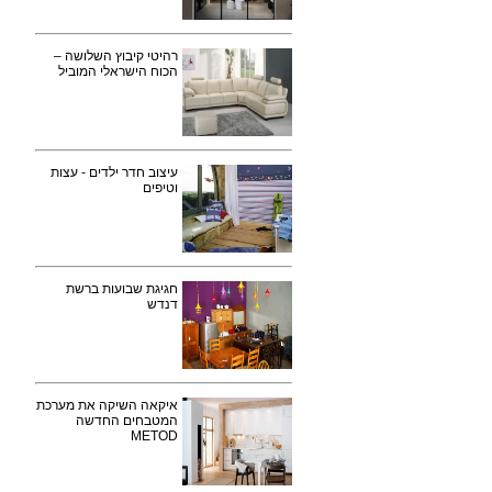
רהיטי קיבוץ השלושה –
הכוח הישראלי המוביל
עיצוב חדר ילדים - עצות
וטיפים
חגיגת שבועות ברשת
דנדש
איקאה השיקה את מערכת
המטבחים החדשה
METOD