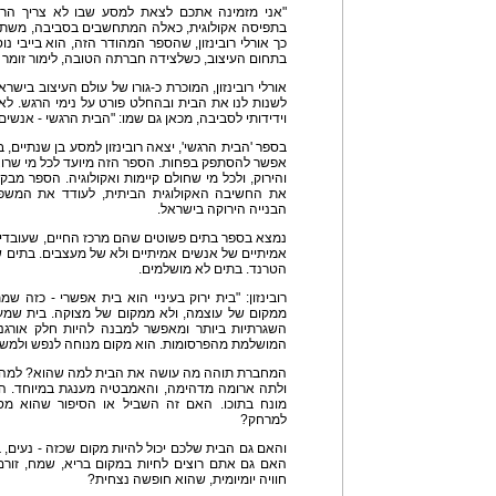
"אני מזמינה אתכם לצאת למסע שבו לא צריך הר
בתפיסה אקולוגית, כאלה המתחשבים בסביבה, משתל
כך אורלי רובינזון, שהספר המהודר הזה, הוא בייבי 
בתחום העיצוב, כשלצידה חברתה הטובה, לימור זומר
אורלי רובינזון, המוכרת כ-גורו של עולם העיצוב ביש
לשנות לנו את הבית ובהחלט פורט על נימי הרגש. לא י
וידידותי לסביבה, מכאן גם שמו: "הבית הרגשי - אנשים
בספר 'הבית הרגשי', יצאה רובינזון למסע בן שנתיים,
אפשר להסתפק בפחות. הספר הזה מיועד לכל מי שרוצ
והירוק, ולכל מי שחולם קיימות ואקולוגיה. הספר 
את החשיבה האקולוגית הביתית, לעודד את המשפח
הבנייה הירוקה בישראל.
נמצא בספר בתים פשוטים שהם מרכז החיים, שעובדים
אמיתיים של אנשים אמיתיים ולא של מעצבים. בתים
הטרנד. בתים לא מושלמים.
רובינזון: "בית ירוק בעיניי הוא בית אפשרי - כזה
ממקום של עוצמה, ולא ממקום של מצוקה. בית שמענ
השגרתיות ביותר ומאפשר למבנה להיות חלק אורגנ
המושלמת מהפרסומות. הוא מקום מנוחה לנפש ולמש
המחברת תוהה מה עושה את הבית למה שהוא? למה הש
ולתה ארומה מדהימה, והאמבטיה מענגת במיוחד. האם
מונח בתוכו. האם זה השביל או הסיפור שהוא 
למרחק?
והאם גם הבית שלכם יכול להיות מקום שכזה - נעים, ב
האם גם אתם רוצים לחיות במקום בריא, שמח, זורם
חוויה יומיומית, שהוא חופשה נצחית?