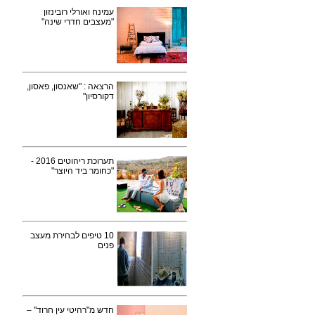
עמינח ואורלי רובינזון
"מעצבים חדרי שינה"
הרצאה : "שאנסון, פאסון,
דקורסיון"
תערוכת ריהוטים 2016 -
"כחומר ביד היוצר"
10 טיפים לבחירת מעצב
פנים
חדש מ"רהיטי עין חרוד" –