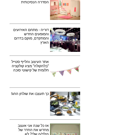
הסדרה הנסיכותית
דוריה - מתחם האירועים
והמופעים החדש
והמתקדם, מוקם בדרום
הארץ
אתר העיצוב והלייף סטייל
"בלהקולה" מציג קולקציה
חלומית של קישוטי סוכה
כך תעצבו את שולחן החג!
אז כל שנה אני אעצב
מחדש את החדר של
הילד/ה שלי? לא.