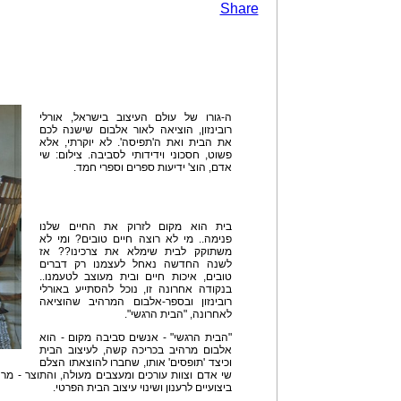
Share
ה-גורו של עולם העיצוב בישראל, אורלי
רובינזון, הוציאה לאור אלבום שישנה לכם
את הבית ואת ה'תפיסה'. לא יוקרתי, אלא
פשוט, חסכוני וידידותי לסביבה. צילום: שי
אדם, הוצ' ידיעות ספרים וספרי חמד.
בית הוא מקום לזרוק את החיים שלנו
פנימה.. מי לא רוצה חיים טובים? ומי לא
משתוקק לבית שימלא את צרכינו?? אז
לשנה החדשה נאחל לעצמנו רק דברים
טובים, איכות חיים ובית מעוצב לטעמנו..
בנקודה אחרונה זו, נוכל להסתייע באורלי
רובינזון ובספר-אלבום המרהיב שהוציאה
לאחרונה, "הבית הרגשי".
"הבית הרגשי" - אנשים סביבה מקום - הוא
אלבום מרהיב בכריכה קשה, לעיצוב הבית
וכיצד 'תופסים' אותו, שחברו להוצאתו הצלם
שי אדם וצוות עורכים ומעצבים מעולה, והתוצר - מרח
ביצועיים לרענון ושינוי עיצוב הבית הפרטי.