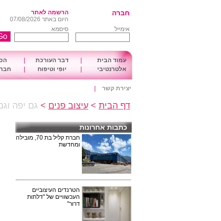
חברה
הרשמה לאתר
היום באתר 07/08/2026
אימייל
סיסמא
עמוד הבית
|
דבר העורכת
|
הכו
אלטרנטיבי
|
יופי וטיפוח
|
חברה
יצירת קשר
|
דף הבית
>
עיצוב פנים
>
גם יפה וגם
כתבות אחרונות
חברת קליל בת 70, מובילה
ומחדשת
הטרנדים העיצוביים
העכשוויים של "דלתות
דרור"