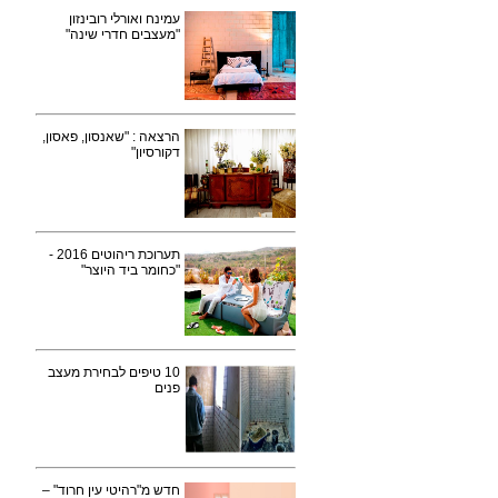
עמינח ואורלי רובינזון
"מעצבים חדרי שינה"
הרצאה : "שאנסון, פאסון,
דקורסיון"
תערוכת ריהוטים 2016 -
"כחומר ביד היוצר"
10 טיפים לבחירת מעצב
פנים
חדש מ"רהיטי עין חרוד" –