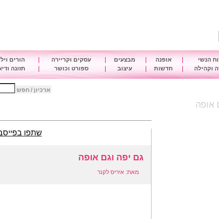
ח הנשי
|
אופנה
|
מבצעים
|
עסקים וקריירה
|
הורים ויל
 וקהילה
|
חדשות
|
עיצוב
|
ספורט וכושר
|
תזונה ודי
ארכיון / חפש
 אופה
שתפו בפייסב
גם יפה וגם אופה
מאת: איריס לקנר