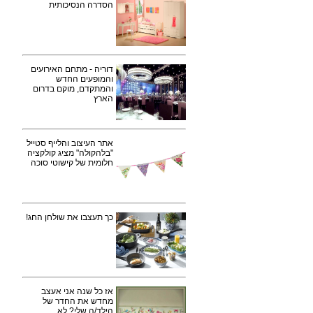
הסדרה הנסיכותית
דוריה - מתחם האירועים
והמופעים החדש
והמתקדם, מוקם בדרום
הארץ
אתר העיצוב והלייף סטייל
"בלהקולה" מציג קולקציה
חלומית של קישוטי סוכה
כך תעצבו את שולחן החג!
אז כל שנה אני אעצב
מחדש את החדר של
הילד/ה שלי? לא.