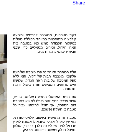
Share
דקור מטבחים, ממשיכה להפתיע ומציעה
קולקציה מתוחכמת במיוחד הכוללת מעלית
במשטח העבודה ממש כמו במטבח בית
האח הגדול, וכיורים מטאליים כדי שבני
הבית יריבו מי כן מדיח כלים.
גולת הכותרת האחרונה פרי עיצובה של רינה
אלקובי, מעצבת הבית של דקור, הוא ללא
ספק המטבח של בית האח הגדול, שלושה
איים מרחפים המציעים חווית בישול זורמת
והרמונית.
את הכיור המטאלי המגיע בשלושה גוונים,
אפור עכבר, כסף וזהב תוכלו למצוא במטבח
דגם הספסל, אך תוכלו להזמינו עבור כל
מטבח בו חשקה נפשכם.
מטבח זה מתאפיין בעיצוב קלאסי-מודרני,
בנוי עץ לארצ' אצילי שיובא לראשונה לארץ
מברזיל לצד עץ ליבנה בלבן ברבורי, שולחן
וספסל ניו לק ומשטח נירוסטה מבהיק.