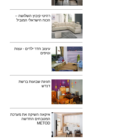
רהיטי קיבוץ השלושה –
הכוח הישראלי המוביל
עיצוב חדר ילדים - עצות
וטיפים
חגיגת שבועות ברשת
דנדש
איקאה השיקה את מערכת
המטבחים החדשה
METOD