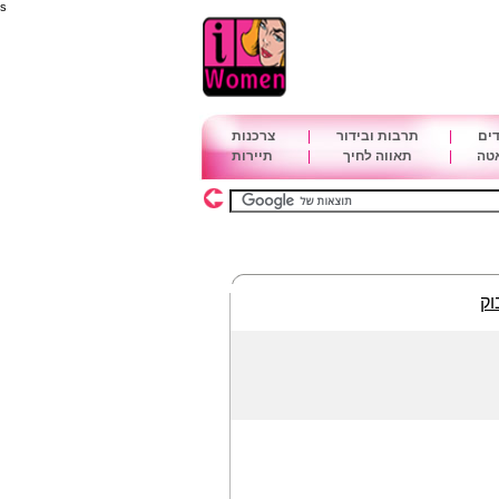
s
דים
|
תרבות ובידור
|
צרכנות
אטה
|
תאווה לחיך
|
תיירות
וק