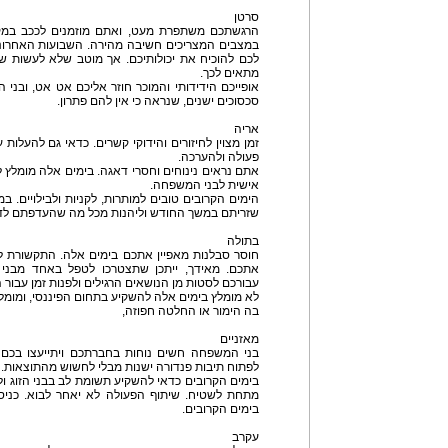
סרטן
הרגשתכם משתפרת מעט, ואתם מוזמנים לככב במקו
במצבים המצריכים חשיבה מהירה. השבועות האחרוני
לכם להוכיח את יכולותיכם. אך מוטב שלא לעשות שינו
מתאים לכך.
אופייכם הידידותי והמוכר חוזר אליכם אט אט, ובני 
סכסוכים ישנים, שנראה כי אין להם פתרון.
אריה
זמן מצוין לחיזורים והידוקי קשרים. כדאי גם להעלות ע
פעולה ולהערכה.
אתם נראים נינוחים וחסרי דאגה. בימים אלה מומל
אישית לבני המשפחה.
הימים הקרובים טובים למותרות, לקניות ולבילויים. ב
שזריתם במשך החודש וליהנות מכל מה שהעדפתם לדחו
בתולה
חוסר סבלנות מאפיין אתכם בימים אלה. התקשורת ל
אתכם. מאידך, ייתכן שתצטרכו לטפל באחד מבני 
עבורכם לסטות מן הנושאים הרגילים ולפנות זמן עבור 
לא מומלץ בימים אלה להשקיע בתחום הפיננסי, ומומ
בה הימור או החלטה חפוזה,
מאזניים
בני המשפחה חשים נוחות בחברתכם ויתייעצו בכם ב
לפתוח תיבות פנדורה ישנות מבלי לחשוש מהתוצאות.
בימים הקרובים כדאי להשקיע תשומת לב בבני הזוג 
מתחת לשטיח. שיתוף הפעולה לא יאחר לבוא. כני
בימים הקרובים.
עקרב