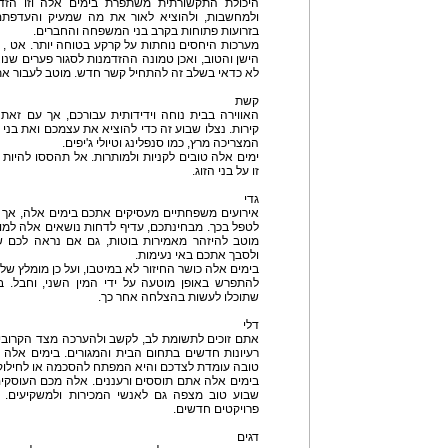
היכולת התקשורתית משתפרת בימים אלה וזו הזד
ולמחשבות, ולהוציא לאור את מה שמעיק והעדפתם
בזרועות פתוחות בקרב בני המשפחה והחברים.
מערכות היחסים נוחתות על קרקע בטוחה יותר. אט , א
הישן והטוב, ואכן טמונה ההזדמנות לסגור פערים שנוצר
לא כדאי בשלב זה להתחיל קשר חדש. מוטב לעבור את 
קשת
האווירה בבית נוחה וידידותית עבורכם, אך עם זאת
קירות. נצלו שבוע זה כדי להוציא את עצמכם ואת בני
המצריכה מרץ, כמו סנפלינג וטיולי ג'יפים.
ימים אלה טובים לקניות ולמותרות. אל תהססו להיות 
זו על בני הזוג.
גדי
אירועים משפחתיים מעסיקים אתכם בימים אלה, אך א
לטפל בכך. מבחינתכם, עדיף לדחות נושאים אלה למועד
מוטב להיזהר מאמירות בוטות, גם אם נראה לכם ש
ולסבך אתכם באי נעימות.
בימים אלה כושר החיזור לא במיטבו, ועל כן מומלץ ש
להתפרש באופן מוטעה על ידי המין השני, וחבל. ב
שתוכלו לעשות בהצלחה אחר כך.
דלי
אתם זוכים לתשומת לב, לקשב ולהערכה מצד הקרובים 
רעיונות חדשים בתחום הבית והמגורים. בימים אלה 
טובה עומדת לצדכם והיא המפתח להסכמה או לחילוקי
בימים אלה אתם תוססים ורעננים. אלה מכם העוסקים ב
שבוע טוב מצפה גם לאנשי המכירות ולמשקיעים. זה
פרויקטים חדשים.
דגים