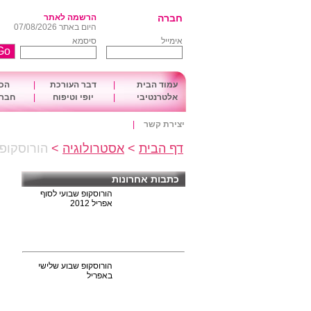
חברה
הרשמה לאתר
היום באתר 07/08/2026
אימייל
סיסמא
עמוד הבית
|
דבר העורכת
|
הכו
אלטרנטיבי
|
יופי וטיפוח
|
חברה
יצירת קשר
|
דף הבית
>
אסטרולוגיה
>
הורוסקופ שבועי לחג
כתבות אחרונות
הורוסקופ שבועי לסוף
אפריל 2012
הורוסקופ שבוע שלישי
באפריל