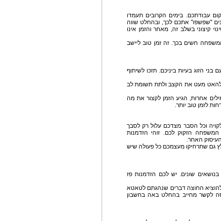
ם עבודתכם. בימים הקרובים תעמדו
ם "שפשפו" אתכם לכך, ובהחלט שווה
י קיצוני בשלב זה, מאחר והזמן אינו
המשפחה חשים בכך. זה זמן טוב ליישב
ם בני הזוג בעיות ביניכם. תזכו לשיתוף
ץ להאט מעט את הקצב ולתת תשומת לב
מילים אחרות, הגיע הזמן לקצור את מה
ת לזמן טוב יותר.
קויה וכל הסבר מצדכם עלול רק לסבך
המשפחה הזקוק לכם. זוהי הזדמנות
העיסוק האחר.
לץ גם שתרחיקו מעצמכם כל פעולה שיש
נושאים שונים. יש לכם הזדמנות פז
ולהוציא החוצה דברים שנהגתם לטאטא
סה לקשר מחייב בהחלט באה בחשבון