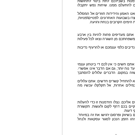
מנות בשבילכם לתת ביטוי לתחושות
 להתעלם ממנו. שיחות נפש יתקבלו
ט האמון והידידות חוזרים אל המסלול
ו בשבועות האחרונים. לפנויים\פנויות,
הימים הקרובים בנחת ורגיעה.
 אתם מעדיפים פחות להיות בין ארבע
 משפחתכם מן השגרה וצאו לכל פעילות
נדיבים כלפי עצמכם או להרעיף נדיבות
תם חשים כי אין לכם די ביטחון עצמי
 נוח יותר, גם אם הדבר אינו אפשרי.
זה במקום. הדברים עלולים להסתבך
לא להתחיל קשרים חדשים. אתם עלולים
מילים אחרות, אל תקלקלו עכשיו מה
אליכם. נצלו הזדמנות זו כדי להעלות
קיים בכם דחף לקום ולעשות. תקשורת
 דעות.
שיווק ופרסום ירגישו את זה במיוחד.
ו הזמן הנכון לסגור עסקאות ולנהל