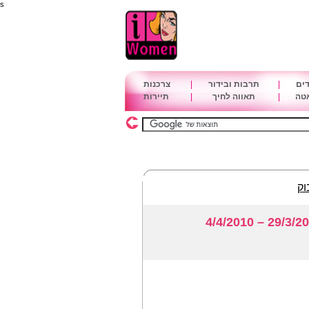
s
דים
|
תרבות ובידור
|
צרכנות
אטה
|
תאווה לחיך
|
תיירות
וק