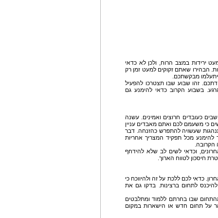
ט ירידות במצב הרוח, ולכן לא כדאי
ת. הבהירו שאתם זקוקים למעט זמן רק
 יתעלמו מבקשתכם.
תכם. זהו שבוע שבו תצטרכו להפעיל
גע. בשבוע הקרוב כדאי להימנע גם
שבים כעובדים חרוצים ואמינים. עשנה
ם כי משעמם לכם ואתם מאבדים עניין
נהגות שעשויה להתפרש כהזנחה. דבר
ד להימנע מכל תפקיד המצריך אחריות
 הקרובה.
רונים, וכדאי לשים לב שלא להידחף
רת חיסכון לטווח הארוך.
ון. כדאי לכם ללכת על זה ולהיווכח כי
היכנס לתחום ברצינות. בדקו גם את
התחום שבו בחרתם ללמוד ומתלבטים
ר על תחום חדש או הישארות במקום