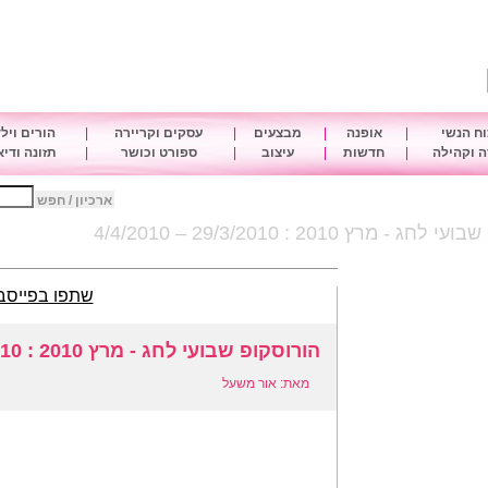
ח הנשי
|
אופנה
|
מבצעים
|
עסקים וקריירה
|
הורים ויל
 וקהילה
|
חדשות
|
עיצוב
|
ספורט וכושר
|
תזונה ודי
ארכיון / חפש
 - מרץ 2010 : 29/3/2010 – 4/4/2010
שתפו בפייסב
הורוסקופ שבועי לחג - מרץ 2010 : 29/3/2010 – 4/4/2010
מאת: אור משעל