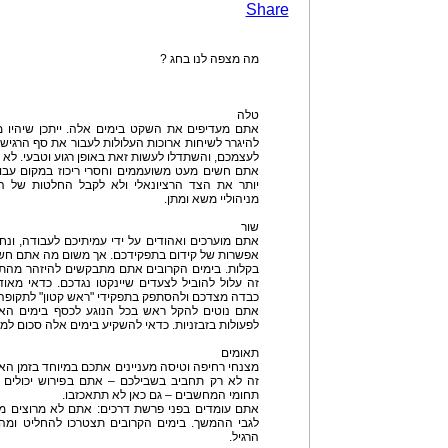
Share
מה מצפה לנו בחג ?
טלה
אתם מעדיפים את השקט בימים אלה. ייתכן שיהיו מע
להיגרר לשיחות ארוכות העלולות לעבור את סף הרגישו
לעצמכם, והשתדלו לעשות זאת באופן רגוע וטבעי. לא
אתם חשים מעט משועממים וחסרי ריכוז במקום עבוד
יותר את הצד הרציונאלי ולא לקבל החלטות של הר
מניהוליי משא ומתן.
שור
אתם מוערכים ואהודים על ידי עמיתיכם לעבודה, ונח
אפשרות של קידום בתפקידכם. אך משום מה אתם חשי
בקלות. בימים הקרובים אתם מתבקשים להיזהר מהת
זה עלול להוביל לצעדים שיינקטו נגדכם. כדאי מאו
כבדה מצדכם ולהסתפק בתפקידי "ראש קטון" לתקופה
אתם נוטים להקל ראש בכל הנוגע לכסף בימים האח
לפעולות בזבזניות. כדאי להשקיע בימים אלה סכום למט
תאומים
מצנחי רחיפה וטיסה מעניינים אתכם במיוחד בזמן האחר
זה לא רק תחביב בשבילכם – אתם בפירוש יכולים ל
תחומי המחשבים – גם כאן לא תתאכזבו.
אתם עומדים בפני פרשת דרכים: אתם לא מרוצים מ
לגבי ההמשך. בימים הקרובים תצטרכו להחליט ומה
הרגיל.