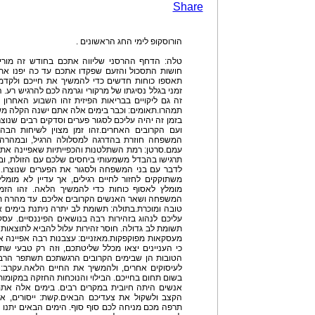
Share
הורוסקופ לימי החג הראשונים .
טלה: הדחף ההרסני שליווה אתכם בחודש זה מוריד
חושות התסכול והזעם שפקדו אתכם עד כה יפנו את מ
תאספו כוחות חדשים כדי להמשיך את חייכם ולקדמם
זמני בגלל נסיגתו של מרקורי וגרמה לכם להרגיש רע.
זה גם ליקויים בבריאות הפיזית זהו השבוע האחרון
תמהרו.תאומים: וכבר בימים אלה אתם ישנה הקלה מש
בזמן זה יהיה עליכם לסגור פערים וסדקים רבים שנוצ
ועם הקרובים האחרים.זהו זמן מצוין לשיחות הבהר
המשפחה חוזרת בהדרגה למסלולה הרגיל, ובמהרה ת
עמם.סרטן: רמת השתלטנות והכפייתיות שאפיינה את 
תרגישו בהבדל משמעותי ביחסים שלכם עם הזולת, וב
לדבר עם בני המשפחה ולסגור את הפערים שנוצרו
משתוקקים לחזור לחיים רגילים, אך עדיין לא מומ
מומלץ לאסוף כוחות כדי להמשיך הלאה. זהו הזמן
המשפחה ושאר האנשים הקרובים אליכם. עד מהרה תחז
טובה ומוכרת.בתולה: תשומת לב יתרה ניתנת בימים
עליכם לנהוג בזהירות רבה בנושאים הפיננסיים. עסקא
תשומת לב גדולה. חוסר זהירות עלול להביא לתוצאות 
מעסקאות מפוקפקות.מאזניים: עצבנות רבה אפיינה א
כי העניינים יצאו מכלל שליטתכם, וזה רק טבעי שת
הטובות הן שבימים הקרובים הרגשתכם תשתפר הרבה 
לעיסוקים אחרים, ולהמשיך את החיים הלאה.עקרב: 
בשום תחום בחייכם. הבילוי והנוכחות החזקה במקומות
אנשים היתה חיובית במקרים רבים. בימים אלה את
הקצב ולשקול את צעדיכם הבאים.קשת: ייסורים, או
תרפה מכם מניחה לכם סוף סוף. הימים הבאים יתנו 