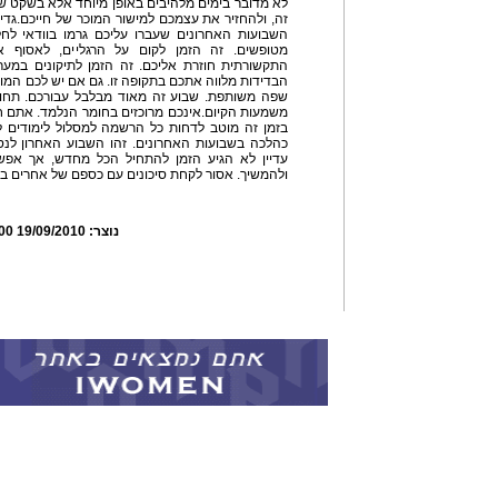
לא מדובר בימים מלהיבים באופן מיוחד אלא בשקט ש
זה, ולהחזיר את עצמכם למישור המוכר של חייכם.גדי
השבועות האחרונים שעברו עליכם גרמו בוודאי לח
מטופשים. זה הזמן לקום על הרגליים, לאסוף א
התקשורתית חוזרת אליכם. זה הזמן לתיקונים במער
הבדידות מלווה אתכם בתקופה זו. גם אם יש לכם המו
שפה משותפת. שבוע זה מאוד מבלבל עבורכם. תחוש
משמעות הקיום.אינכם מרוכזים בחומר הנלמד. אתם ח
בזמן זה מוטב לדחות כל הרשמה למסלול לימודים ל
כהלכה בשבועות האחרונים. זהו השבוע האחרון לנסי
עדיין לא הגיע הזמן להתחיל הכל מחדש, אך אפש
ולהמשיך. אסור לקחת סיכונים עם כספם של אחרים בכ
נוצר:
19/09/2010 09:58:00