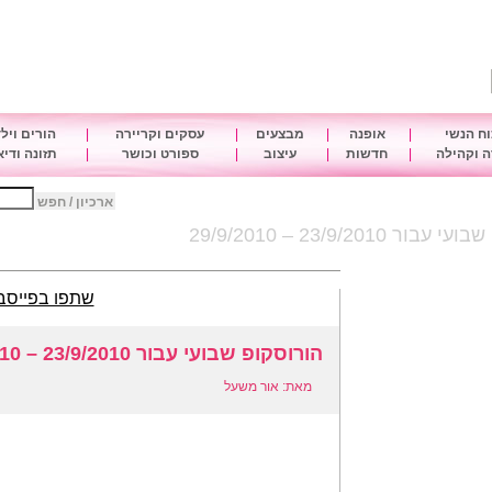
ח הנשי
|
אופנה
|
מבצעים
|
עסקים וקריירה
|
הורים ויל
 וקהילה
|
חדשות
|
עיצוב
|
ספורט וכושר
|
תזונה ודי
ארכיון / חפש
ר 23/9/2010 – 29/9/2010
שתפו בפייסב
הורוסקופ שבועי עבור 23/9/2010 – 29/9/2010
מאת: אור משעל