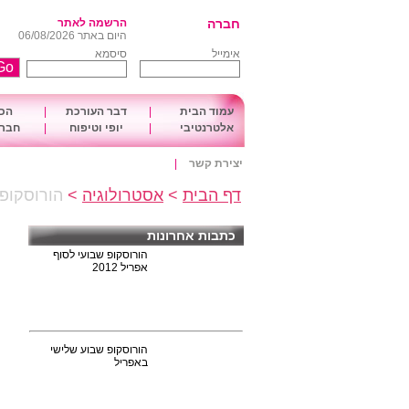
חברה
הרשמה לאתר
היום באתר 06/08/2026
אימייל
סיסמא
עמוד הבית
|
דבר העורכת
|
הכו
אלטרנטיבי
|
יופי וטיפוח
|
חברה
יצירת קשר
|
דף הבית
>
אסטרולוגיה
>
הורוסקופ שבועי עבו
כתבות אחרונות
הורוסקופ שבועי לסוף
אפריל 2012
הורוסקופ שבוע שלישי
באפריל