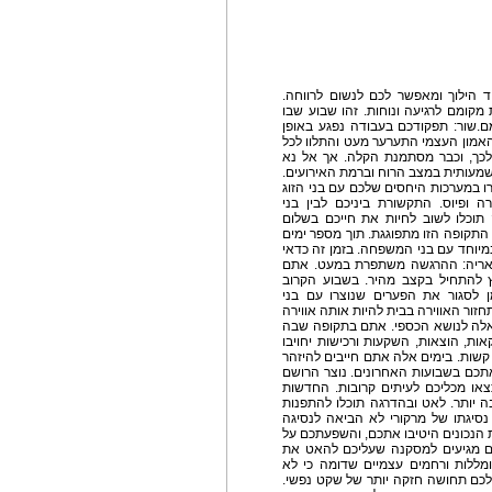
 הילוך ומאפשר לכם לנשום לרווחה.
קומם לרגיעה ונוחות. זהו שבוע שבו
.שור: תפקודכם בעבודה נפגע באופן
 האמון העצמי התערער מעט והתלוו לכל
 לכך, וכבר מסתמנת הקלה. אך אל נא
מעותית במצב הרוח וברמת האירועים.
רו במערכות היחסים שלכם עם בני הזוג
ה ופיוס. התקשורת ביניכם לבין בני
וכלו לשוב לחיות את חייכם בשלום
התקופה הזו מתפוגגת. תוך מספר ימים
מיוחד עם בני המשפחה. בזמן זה כדאי
.אריה: ההרגשה משתפרת במעט. אתם
לץ להתחיל בקצב מהיר. בשבוע הקרוב
 לסגור את הפערים שנוצרו עם בני
ור האווירה בבית להיות אותה אווירה
 אלה לנושא הכספי. אתם בתקופה שבה
ות, הוצאות, השקעות ורכישות יחויבו
קשות. בימים אלה אתם חייבים להיזהר
תכם בשבועות האחרונים. נוצר הרושם
צאו מכליכם לעיתים קרובות. החדשות
יותר. לאט ובהדרגה תוכלו להתפנות
נסיגתו של מרקורי לא הביאה לנסיגה
 הנכונים היטיבו אתכם, והשפעתכם על
ם מגיעים למסקנה שעליכם להאט את
מללות ורחמים עצמיים שדומה כי לא
לכם תחושה חזקה יותר של שקט נפשי.