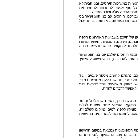
גשיות במערכות היחסים, ובני הבית לא
כל סוף אפשר להתרווח ולהחזיר את
נתכם הדקה עולה ופורח מחדש.
בורכם. היחסים עם בני הזוג ושאר בני
שיחות נפש עם בני הזוג. דבר זה יכול
ן של חייכם בשבועות האחרונים חלפה
הבתים, העצים, המכוניות והשאר נשארו
ולהתחיל תקופה חדשה ונעימה הרבה
כעת היחסים שלכם עם בני הזוג ושאר
ו הזמן להבהרות, וכדאי פשוט להמשיך
ם. נהגתם לחשוב מספר פעמים, ועוד
קופה זו תחושו הקלה מסוימת במצב
גש באופן משמעותי יותר לקראת סוף
לאפשר לדברים לקרות.
ם מרגישים בכך, משום שהבלבול וחוסר
בתוקף. השבוע אתם עשויים לגלות
 מומלץ לקפוץ למים עמוקים לשלב זה.
ומוטב להתמהמה לכמה ימים בהגשמת
ות הספונטניות נמצאת במקום הראשון
 הדברים אמורים בעיקר לגבי התחום