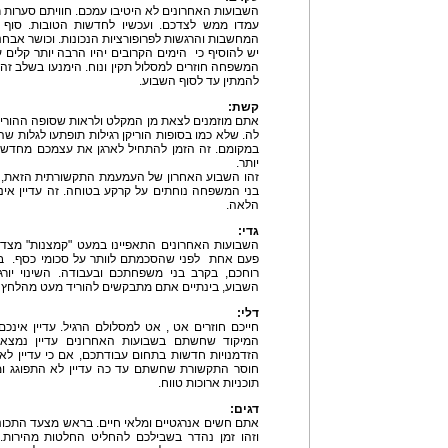
השבועות האחרונים לא היטיבו עמכם. חוויתם סערות ר
עמדו ממש לצדכם. ועכשיו לחדשות הטובות. סוף 
המחשבות והרגשות לפרופורציות הנכונות. וכושר אבח
יש להוסיף כי
הימים הקרובים יהיו הרבה יותר קלים ע
המשפחה חוזרים למסלול תקין ונוח. הימנעו בשלב זה מ
להמתין עד לסוף השבוע.
קשת:
אתם מוזמנים לצאת מן המקלט ולראות שסופה ההוריק
לה. שלא כמו בסופות הוריקן רגילות תופתעו לגלות ש
במקומם. זה הזמן להתחיל לארגן את עצמכם מחדש 
יותר.
זהו השבוע האחרון של העמעמת התקשורתית הזאת, ו
בני המשפחה נוחתים על קרקע בטוחה. זה עדיין אינ
הלאה.
גדי:
השבועות האחרונים התאפיינו במעט "קמצנות" מצדכ
פעם אחת לפני שהסכמתם לוותר על סכומי כסף. בת
רוחכם, בקרב בני משפחתכם ובעבודה. השינוי יור
השבוע, בינתיים אתם מתבקשים להוריד מעט מהלחץ ו
דלי:
חייכם חוזרים אט , אט למסלולם הרגיל. עדיין אינכ
המיקוד שחשתם בשבועות האחרונים עדיין נמצא 
הזדמנויות חדשות בתחום עבודתכם, אם כי עדיין לא
חוסר התקשורת שחשתם עד כה עדיין לא התפוגג 
תוכניות ארוכות טווח.
דגים:
אתם חשים אנרגטיים ומלאי חיים. בראש מצעד התכונ
וזהו זמן נהדר בשבילכם להחליט החלטות מהירות.