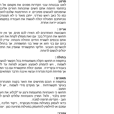
סרטן:
לאט ובבטחה ענני הקדרות מפנים את מקומם אל הש
בתחומי היוזמה אתם חשים שהכוחות חוזרים אליכם 
שהפכתם לאנשים פסיביים. זו ההזדמנות שלכם להוכי
כמו כל כאב ראש טורדני. ייתכן מאוד כי לא תצטרכ
נוכחותכם הפעילה יכולה לעשות את העבודה במקומכם.
השבוע ייראה אחרת.
אריה :
השבועות האחרונים לא האירו לכם פנים, אך אין זה
תחושו את ההבדל בכך. עם זאת מומלץ לקחת את העניי
אתם נכנסים לשגרת החיים הרגילה והנוחה. עדיין ל
בהם עם בני הזוג או שאר בני המשפחה, אך בהחלט 
לכושרכם הטבעי. הליקוי התקשורתי שאפיין את התק
יכולים לנשום לרווחה.
בתולה :
בתקופה זו תחושו הקלה משמעותית בכל הקשור לנושאים
לשמוח , ויש להמתין לאמצע השבוע לפחות עד לעשי
בעבודה ובקריירה . אמנם יכולת התקשורת עם בני ה
אך פתיחת תיבת פנדורה עכשיו איננה הדבר המתאים.
מאזנים :
בתקופה זו הנכם מרגישים את האור בקצה המנהרה ,
בעיקר תקשורתיות . אך מוקדם מידי לשמוח , יש ל
המצב .
תחושו כי האנרגיות מתעצמות ורצון עז "לבלוע את העול
ימים בלבד , ולא? המרץ והאנרגיות עלולים לגרום ל
הגב - הקדימו תרופה למכה .
כדאי לעסוק בפעילות גופנית מבוקרת , ריקוד הליכה ,
עמכם או לחילופין להתעסק בפעילות מרגיעה כגון : יוגה
עקרב: