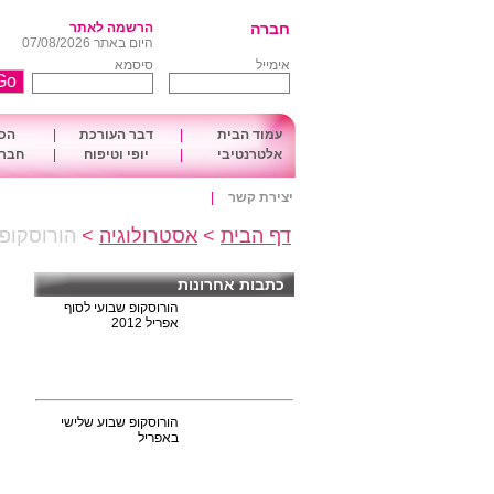
חברה
הרשמה לאתר
היום באתר 07/08/2026
אימייל
סיסמא
עמוד הבית
|
דבר העורכת
|
הכו
אלטרנטיבי
|
יופי וטיפוח
|
חברה
יצירת קשר
|
דף הבית
>
אסטרולוגיה
>
הורוסקופ 
כתבות אחרונות
הורוסקופ שבועי לסוף
אפריל 2012
הורוסקופ שבוע שלישי
באפריל