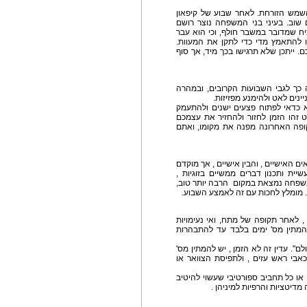
מש הזורחת. לאחר שבוע של קיפאון
שוב. בעיני בני המשפחה נוצר רושם
ח שמדובר במשבר חולף, וכי הוא עבר
ו להתאמץ מדי כדי לתקן את המעוות.
 ייתכן שלא תרגישו בכך מיד, אך סוף
 כך לגבי השבועות הקרובים, ובמהרה
נים לאט ולהימנע מפזיזות.
א כדאי לפתוח פצעים ישנים ולהתעמק
זהו הזמן לחזור ולהחזיר את עצמכם
ופה האחרונה מפנה את מקומו, ואתם
 האישיים , והבין אישיים , אך מוקדם
ית ותכנון דברים ממשיים בזוגיות ,
משפחה נמצאת במקום הרבה יותר טוב,
 מומלץ לחכות עם זה לאמצע השבוע.
 לאחר תקופה של מתח, ואי נעימויות
המתין מס' ימים בלבד עד להתבהרות
ם". עדין זה לא הזמן , יש להמתין מס'
כאבי ראש עזים , ולתפיסת הצוואר או
 או כל תחביב ספורטיבי שעשוי להיטיב
 מדיטציות והרפיות למיניהן .