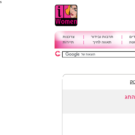
s
דים
|
תרבות ובידור
|
צרכנות
אטה
|
תאווה לחיך
|
תיירות
וק
החג