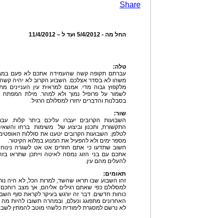
Share
החל מה - 5/4/2012 ועד ל – 11/4/2012
טלה:
עברתם תקופה קשה שהעמידה אתכם לא פעם במבח
משהו לא בסדר אצלכם. השבוע הקרוב לא יהיה קשה כ
מלקפוץ גבוה מדי. אמנם למראית עין העניינים מתח
לשמור על פרופיל נמוך ולא למהר. מילת המפתח ל
בסבלנות והדברים יחזרו למסלולם הרגיל.
שור:
השבועות הקרובים יעברו עליכם ביתר קלות. ע
התקשורת, ותכנון וביצוע של משימות ברחו והשאיר
לטלפן. השבועות הקרובים יטענו את סוללות האופט
מספר ימים ולא להפעיל את המנוע במלוא הקיטור.
חשוב שתדעו כי אתם חוזרים אט אט לשגרה נינוח
אתכם עם בני הזוג נמסה לאיטה וייתכן שתראו בז
להעלים מהם עין.
תאומים:
זהו השבוע שבו תראו שהשד, למרות הכל, לא היה נורא 
למסלולם כפי שאתם רגילים אליהם, אך מצב רוחכם
כוחות חדשים. דבר זה יורגש בעיקר לקראת סוף השבו
האחרונים מתפוגג ונעלם, ובמהרה תשובו להיות מה 
לא נרשם למסגרת לימודית כלשהי מוטב להמתין לשבו