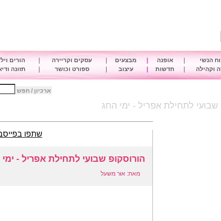
ח הנשי
|
אופנה
|
מבצעים
|
עסקים וקריירה
|
הורים ויל
 וקהילה
|
חדשות
|
עיצוב
|
ספורט וכושר
|
תזונה ודי
ארכיון / חפש
שבועי לתחילת אפריל - ימי החג
שתפו בפייסב
הורוסקופ שבועי לתחילת אפריל - ימי 
מאת: אור משעל