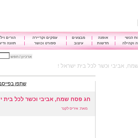
ח הנשי
|
אופנה
|
מבצעים
|
עסקים וקריירה
|
הורים ויל
 וקהילה
|
חדשות
|
עיצוב
|
ספורט וכושר
|
תזונה ודי
ארכיון / חפש
מח, אביבי וכשר לכל בית ישראל !
שתפו בפייסב
חג פסח שמח, אביבי וכשר לכל בית י
מאת: איריס לקנר