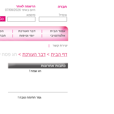
חברה
הרשמה לאתר
היום באתר 07/08/2026
אימייל
סיסמא
עמוד הבית
|
דבר העורכת
|
הכו
אלטרנטיבי
|
יופי וטיפוח
|
חברה
יצירת קשר
|
דף הבית
>
דבר העורכת
>
חג פסח ש
כתבות אחרונות
חג שמח !
גמר חתימה טובה !