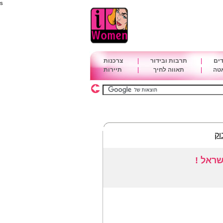
s
דים
|
תרבות ובידור
|
צרכנות
אטה
|
תאווה לחיך
|
תיירות
וק
שראל !