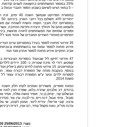
25% במספר המשתתפים בהשוואה לשנים קודמות. 
– 5 במאי הגיעו לשיאם בשבוע הספר העברי וננעלו ב – 15 ביוני.
במסגרת הפרויקט שנמש
יי
במסגרתם יכלו חובבי הקפה והשיח לשוחח עם משור
ולשמוע מהם על תהליך היצירה וחדוות הכתיבה, עשרו
וספרים שסחפו את המשתתפים לחוויה מרגשת, ביניה
הסיפורים מאחורי השירים המוכרים של אהוד מנור ז"ל,
35 אירועי 'מחווה לסופר בעירו' במסגרתם ערים הצדי
אירוע מחווה לסופר עמוס עוז בהשתתפותו ובנוכחות
אביב התקיים אירוע מחווה לסופר אהרון מגד ועוד.
47 אירועי 'תיקון ליל שבועות' בספריות הציבוריות 
קופטש, דודי לוי מיכה שט
ובמוזיאונים, 15 אירועי מחווה לחיים נחמן ביאליק ועוד.
בנוסף, בעקבות מותה של הסופרת דבורה עומר, הכ
משנת 2014.
כמאה סופרים, משוררים ואמנים לקחו חלק השנה באי
ברנדס, דב אלבוים, שהרה בלאו, שפרה הורן, לאה איני
אבשלום קור, יצחק בן נר, אופיר טושה גפלה, אמיר גוטפ
סובול , איתי אנגל, דנה וייס, נרי לבנה, ערן צור, סנדרה
גרבוז, קובי אריאלי, עירית לינור, אמנון ז'קונט, שי גול
עדנה מזי"א, נאוה מקמל עתיר, רם אורן, דורית רביניא
נוצר:
25/06/2013 10:23:00