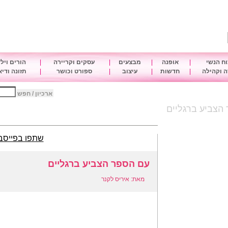
ח הנשי
|
אופנה
|
מבצעים
|
עסקים וקריירה
|
הורים ויל
 וקהילה
|
חדשות
|
עיצוב
|
ספורט וכושר
|
תזונה ודי
ארכיון / חפש
הצביע ברגליים
שתפו בפייסב
עם הספר הצביע ברגליים
מאת: איריס לקנר