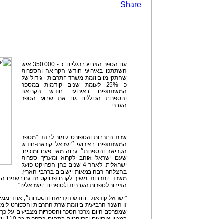
Share
עם הספר הצביע ברגליים: כ - 350,000 איש
השתתפו באירועי חודש הקריאה והספרות
שהתקיימו ביוזמת משרד התרבות - גידול של
כ 25% לעומת שנים קודמות במספר
המשתתפים באירועי חודש הקריאה
והספרות הכוללים גם את שבוע הספר
העברי.
שרת התרבות והספורט לימור לבנת: "מספר
המשתתפים באירועי ״ישראל קוראת-חודש
הקריאה והספרות״ גבוה מאי פעם ומוכיח,
שעם ישראל אוהב לקרוא ומעריך ספרות
ישראלית. לאחר 4 שנים בהן הפרויקט פועל
בהצלחה רבה במאות יישובים ברחבי הארץ,
משרד התרבות ימשיך לקדם פרויקט זה גם בשנים ה
הציבור לספרות העברית ולסופרים הישראלים".
"ישראל קוראת - חודש הקריאה והספרות״, אחד ממי
זו השנה הרביעית ביוזמת שרת התרבות והספורט לימור 
במגוו