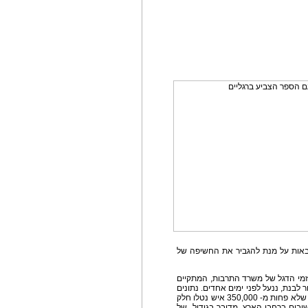
באות על מנת להגביר את החשיפה של
זמי הדגל של משרד התרבות, המתקיים
לבנת, ננעל לפני ימים אחדים. נתונים
שמפרסם היום מרכז הספר והספריות מצביעים על כך שלא פחות מ- 350,000 איש נטלו חלק
ן אירועים ופרויקטים בתחום הספרות בכ-110 יישובים ברחבי הארץ. מדובר בגידול של