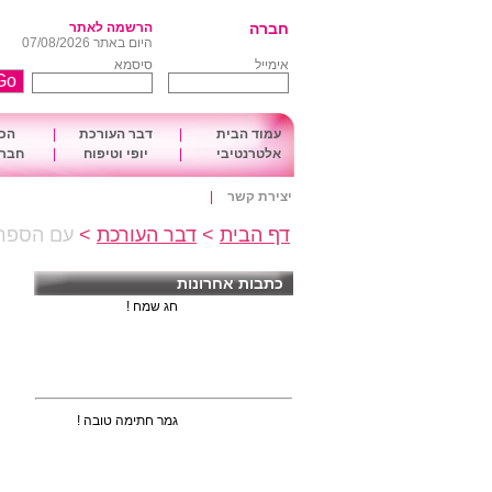
חברה
הרשמה לאתר
היום באתר 07/08/2026
אימייל
סיסמא
עמוד הבית
|
דבר העורכת
|
הכו
אלטרנטיבי
|
יופי וטיפוח
|
חברה
יצירת קשר
|
דף הבית
>
דבר העורכת
>
עם הספר 
כתבות אחרונות
חג שמח !
גמר חתימה טובה !