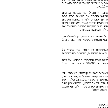
אירועי "ישראל קוראת" שהחלו השנה ב
ך השנה 40 ימים, זכה הציבור הרחב ליהנות ממאות אירועים
חודיים ללא תשלום בכל רחבי הארץ, ביניהם: 50 מפגשי סופרים עם קוראים בבתי קפה
רים וסופרים לשיחה בגובה העיניים
ת טיולים ברחבי הארץ בעקבות סופרים
ם, סיור בעקבות "הימים היחפים" עם
 יליד המושבה בנימינה.
עו לסופרים תושבי העיר, כך למשל נערך
 בני משפחתו בקיבוץ שדה בוקר, בתל
בהשתתפות, בין היתר : אתי אנקרי, גיל
רית, כ- 100 ירידים לילדים והצגות איכותיות, אירועים בסינמטקים
ריזה שרת התרבות והספורט על פרס
לספרות ילדים ונוער ע"ש הסופרת דבורה עומר ז"ל בשווי של 50,000 ₪ אשר יוענק החל
רועי "ישראל קוראת", ביניהם: יוכי
, סייד קשוע, אשכול נבו,יהודית קציר,
רוינד, רוביק רוזנטל, מיכל שלו, יהושע
 שדה, דניאל סלומון, ישראל גוריון, יאיר
דן, אפרים סידון, נעה ידלין, רוני סומק,
ן ומשה סקאל.