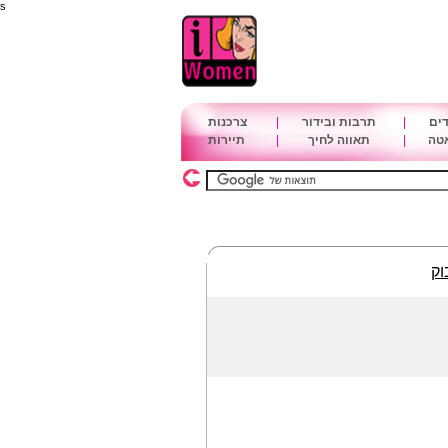
s
דים
|
תרבות ובידור
|
צרכנות
אטה
|
תאווה לחיך
|
תיירות
וק