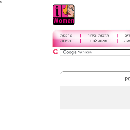
s
דים
|
תרבות ובידור
|
צרכנות
אטה
|
תאווה לחיך
|
תיירות
וק