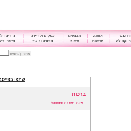
ח הנשי
|
אופנה
|
מבצעים
|
עסקים וקריירה
|
הורים ויל
 וקהילה
|
חדשות
|
עיצוב
|
ספורט וכושר
|
תזונה ודי
ארכיון / חפש
שתפו בפייסב
ברכות
מאת: מערכת Iwomen