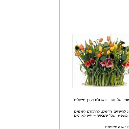
האווירה בחודשיים האחרונים היא אווירה של שינוי באוויר, של re-start שכולנו כל כך מייחלים
ע להישגים חדשים, להתקדם לשינויים
ומשפיע ושכל שנבקש – יגיע לאוזניים
ם בשנה מאושרת.