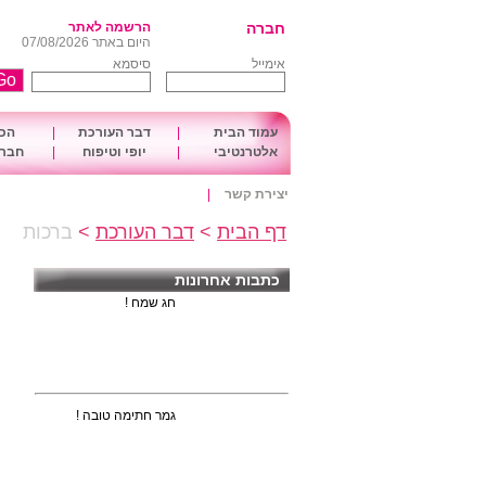
חברה
הרשמה לאתר
היום באתר 07/08/2026
אימייל
סיסמא
עמוד הבית
|
דבר העורכת
|
הכו
אלטרנטיבי
|
יופי וטיפוח
|
חברה
יצירת קשר
|
דף הבית
>
דבר העורכת
>
ברכות
כתבות אחרונות
חג שמח !
גמר חתימה טובה !