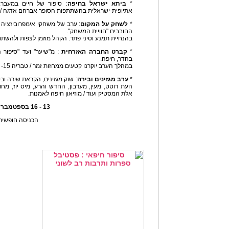
*
ביתא ישראל בחיפה
: סיפור של חיים במעבר
אתיופית-ישראלית בהשתתפות הסופר אברהם אדגה / מת
*
לשחק על המקום
: ערב של משחקי אימפרוביזציה 
החובבים "חוויית המשחק".
בהנחיית תמנע וסיני פתר. הקהל מוזמן לצפות ולהשתת
*
קברט החברה האזרחית
: מ"שיער" ועד "סיפור
בהדר, חיפה.
במהלך הערב יוקרנו קטעים ממחזות זמר / טבריה 15- קהילת הדר .
*
ערב מגזינים ובירה
: שוק מגזינים, הקראת שירה ובי
אלת המסטיק ועוד / מוזיאון חיפה לאמנות.
13 - 16 בספטמבר 2011
הכניסה חופשית