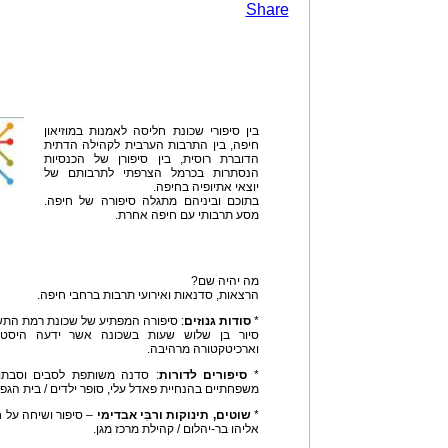
Share
בין סיפורי שכונת חליסה לאמנות במוזיאון
חיפה, בין התרבות הערבית לקהילה הדתית
הדוברת רוסית, בין סיפורן של הכנסיות
הנסתרות בכרמל הצרפתי לתרבותם של
יוצאי אתיופיה בחיפה.
בתוכם וביניהם מתגלה סיפורה של חיפה.
מסע תרבותי עם חיפה אחרת.
מה יהיה שם?
הרצאות, סדנאות ואירועי תרבות ברחבי חיפה.
*
סודות גנוזים
: סיפורה המפתיע של שכונת רמת התשב
סיור בן שלוש שעות בשכונה אשר ידעה היסטור
וארכיטקטורה מרהיבה.
*
סיפורים לדורות
: סדנה משותפת לסבים וסבתות,
משפחתיים בהנחיית פאדל עלי, סופר ילדים / בית הגפן
*
שוטים, תינוקות ורבִּי אבדימי
– סיפור ושיחה על 
אליהו בר-יהלום / קהילת מרכז מגן.