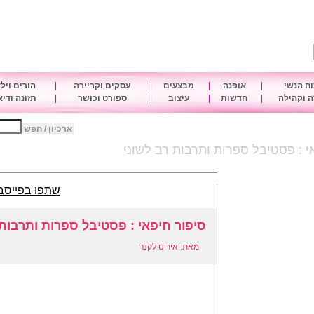
ח הנשי
|
אופנה
|
מבצעים
|
עסקים וקריירה
|
הורים ויל
 וקהילה
|
חדשות
|
עיצוב
|
ספורט וכושר
|
תזונה ודי
ארכיון / חפש
י : פסטיבל ספרות ותרבות רב לשוני
שתפו בפייסב
סיפור חיפאי : פסטיבל ספרות ותרבות 
מאת: איריס לקנר