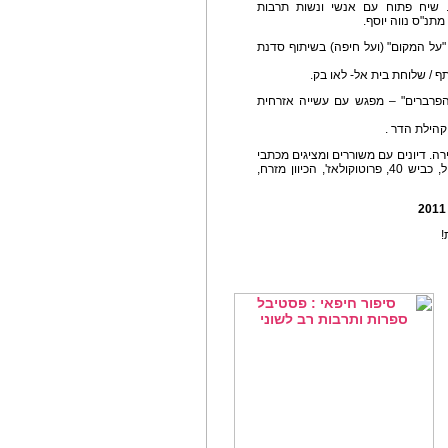
. שיח פתוח עם אנשי ונשות תרבות
נ"ס נווה יוסף.
"על המקום" (ועל חיפה) בשיתוף סדנת
ף / שלוחת בית אל- לאו בק.
 הפרברים" – מפגש עם עשייה אזרחית
רה. דיונים עם משוררים ומציגים מכתבי
העת רוטט, מעין, מערבון, החדש והרע, מיס יוז, מחול, כביש 40, פרוטוקולאז', הכיוון מזרח,
!