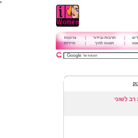
s
דים
|
תרבות ובידור
|
צרכנות
אטה
|
תאווה לחיך
|
תיירות
וק
רב לשוני