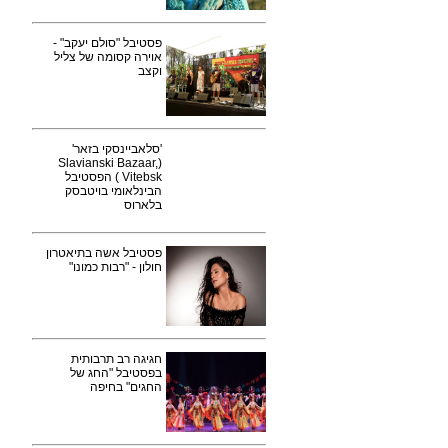
פסטיבל "סולם יעקב" -
אוירה קסומה של צליל
וקצב
'סלאביינסקי בזאר'
(Slavianski Bazaar,
Vitebsk ) הפסטיבל
הבינלאומי בויטבסק
בלארוס
פסטיבל אשה בתיאטרון
חולון - "רבות כמונו"
חגיגה רב תרבותית
בפסטיבל "החג של
החגים" בחיפה