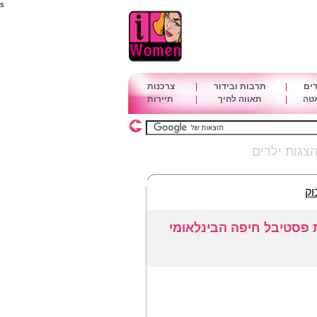
s
דים
|
תרבות ובידור
|
צרכנות
אטה
|
תאווה לחיך
|
תיירות
צגות ילדים
וק
 פסטיבל חיפה הבינלאומי