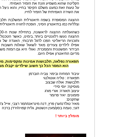
הקליטה שהוא משמיע וזונח את הזמיר האמיתי.
על טעות זאת כמעט משלם הקיסר בחייו, והוא ניצל 
את השירה האמיתית של הזמיר לחייו.
ההצגה המסופרת בשפה תיאטרלית המשלבת תלבושות
וצלליות כמו בתיאטרון הסיני, הופכת לחוויה תיאטרלית
ההצגה נעשו רלוונטיים ביותר..בימינו, כאשר הטכנ
ותוכניות הריאליטי הפכו לדגל תרבותי, האגדה של 
אפילו לילדים צעירים מאד לשאול שאלות חשובות ע
הבידור הפשטנית והממכרת. ואולי היא גם רומזת משהו
מדיום התיאטרון אפילו היום.
תפאורה נפלאה, תלבושות אמינות ומקסימות, מש
הוא המסר הכל כך חשוב שילדים יקבלו ממנ
עיבוד המחזה ובימוי: צביה הוברמן
תפאורה : טליה אוטולנגי
תלבושות: אולה שבצוב
מוסיקה: יוסי סידי
עיצוב תאורה: אורי מורג
פזמונים: יאיר פרומר
שחקנים:
מאיר טולדנו/ערן פרץ, דנה מינראט/תמר רצבי, אייל צ'וב
דגני, נעמה בסון/מעין וינשטוק, גלית קפויה/ירדן ברכה
מומלץ ביותר !