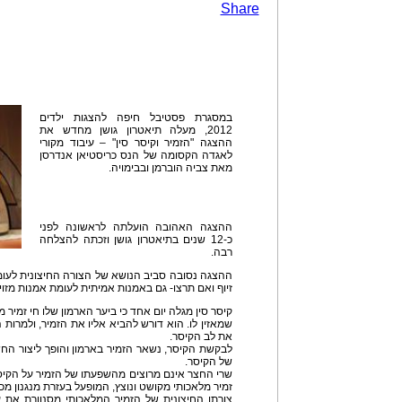
Share
במסגרת פסטיבל חיפה להצגות ילדים
2012, מעלה תיאטרון גושן מחדש את
ההצגה "הזמיר וקיסר סין" – עיבוד מקורי
לאגדה הקסומה של הנס כריסטיאן אנדרסן
מאת צביה הוברמן ובבימויה.
ההצגה האהובה הועלתה לראשונה לפני
כ-12 שנים בתיאטרון גושן וזכתה להצלחה
רבה.
ההצגה נסובה סביב הנושא של הצורה החיצונית לעומ
זיוף ואם תרצו- גם באמנות אמיתית לעומת אמנות מזוי
קיסר סין מגלה יום אחד כי ביער הארמון שלו חי זמיר
שמאזין לו. הוא דורש להביא אליו את הזמיר, ולמרו
את לב הקיסר.
לבקשת הקיסר, נשאר הזמיר בארמון והופך ליצור החשו
של הקיסר.
שרי החצר אינם מרוצים מהשפעתו של הזמיר על הקיס
זמיר מלאכותי מקושט ונוצץ, המופעל בעזרת מנגנון מכנ
צורתו החיצונית של הזמיר המלאכותי מסנוורת את ע