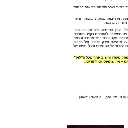
רק בזכות נערה פשוטה הדואגת להחזיר
 מרהיבות, מסיכות, בובות, תנועה
 מיוחדת ומרגשת.
כשהועלתה ההצגה לראשונה, בתחילת שנות ה-2000, עידן הרייטינג צבר תאוצה ותכני
ולוגיה ממשיכה להתפתח בקצב מסחרר,
אנדרסן אקטואלית יותר מתמיד וגורמת
ל מנהיגות וצדק חברתי, ועל תרבות
 עקרוני על החשיבות והרלוונטיות של
חק מעודן וחשוב יותר מכל ה"לוק"
ו – מה שתופס גם להורים...
ן/דורון ישינסקי, יובל שלומוביץ/אסף