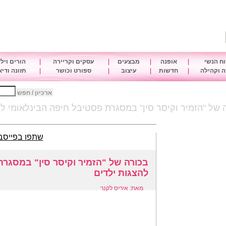
ח הנשי
|
אופנה
|
מבצעים
|
עסקים וקריירה
|
הורים ויל
 וקהילה
|
חדשות
|
עיצוב
|
ספורט וכושר
|
תזונה ודי
ארכיון / חפש
 של "הזמיר וקיסר סין" במסגרת פסטיבל חיפה הבינלאומי לה
שתפו בפייסב
בכורה של "הזמיר וקיסר סין" במסגרת
להצגות ילדים
מאת: איריס לקנר