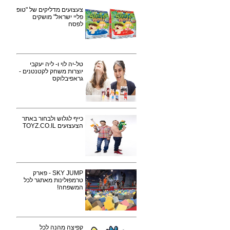
צעצועים מדליקים של "טופ
פליי ישראל" מושקים
לפסח
טל-יה לוי ו- ליה יעקבי
יוצרות משחק לקטנטנים -
גראפיבלוקס
כייף לגלוש ולבחור באתר
הצעצועים TOYZ.CO.IL
SKY JUMP - פארק
טרמפולינות מאתגר לכל
המשפחה!
קפיצה מהנה לכל