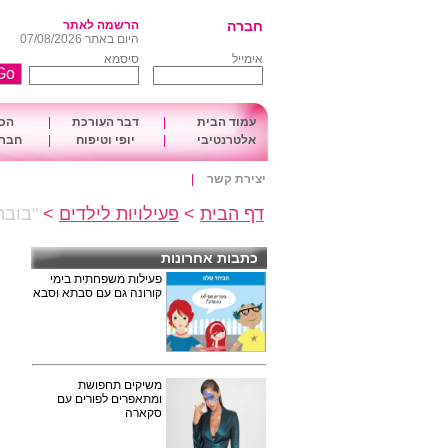
חברה
הרשמה לאתר
היום באתר 07/08/2026
אימייל
סיסמא
עמוד הבית
|
דבר העורכת
|
הכו
אלטרנטיבי
|
יופי וטיפוח
|
חברה
יצירת קשר
|
דף הבית
>
פעילויות לילדים
>
"בובה
כתבות אחרונות
פעילות משפחתית בימי
קורונה גם עם סבתא וסבא
משיקים תחפושת
ומתאפרים לפורים עם
סקארה