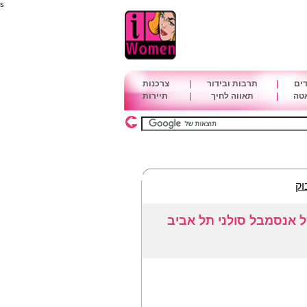
s
דים
|
תרבות ובידור
|
צרכנות
אטה
|
תאווה לחיך
|
תיירות
וק
ל אנסמבל סולני תל אביב