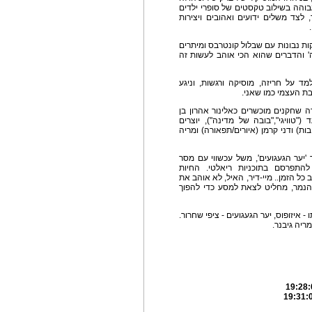
בוהה בשילוב טקסטים של סופרי ילדים
 לצד משלים ידועים ואהובים ויצירות
ות נבונות עם שבלול קונטרבס ומיתרים
ה' והדברים שהוא הכי אוהב לעשות זה
ד על חריזה, מוסיקה ורגשות, וניגע
ת העצמי כמו שאני.
ה שחקנים מוכשרים כאלינור אהרון בן
("טוויגי","בובה של מדינה"), יוצרים
ות) ודני קרמן (איורים/תפאורה) ומריה
יער הגעגועים', משל עכשווי עם מסר
להתפרסם בתוכניות ריאלטי. החיות
ל הזמן.. מיי-דיר, האיל, לא אוהב את
הנמר, מחליט לצאת למסע כדי להפוך
- איזופוס, יער הגעגועים - ציפי שחרור.
מריה גיבנר.