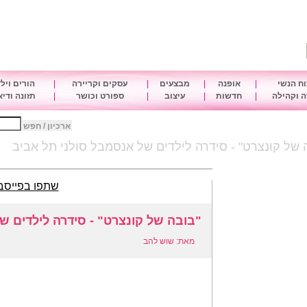
ח הנשי
|
אופנה
|
מבצעים
|
עסקים וקריירה
|
הורים ויל
 וקהילה
|
חדשות
|
עיצוב
|
ספורט וכושר
|
תזונה ודי
ארכיון / חפש
 של קונצרט" - סידרה לילדים של אנסמבל סולני תל אביב
שתפו בפייסב
"בובה של קונצרט" - סידרה לילדים ש
מאת: שוש להב