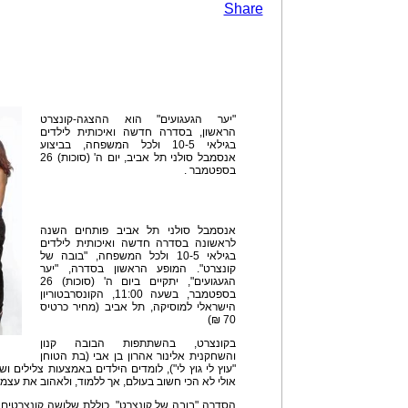
Share
"יער הגעגועים" הוא ההצגה-קונצרט
הראשון, בסדרה חדשה ואיכותית לילדים
בגילאי 10-5 ולכל המשפחה, בביצוע
אנסמבל סולני תל אביב, יום ה' (סוכות) 26
בספטמבר .
אנסמבל סולני תל אביב פותחים השנה
לראשונה בסדרה חדשה ואיכותית לילדים
בגילאי 10-5 ולכל המשפחה, "בובה של
קונצרט". המופע הראשון בסדרה, "יער
הגעגועים", יתקיים ביום ה' (סוכות) 26
בספטמבר, בשעה 11:00, הקונסרבטוריון
הישראלי למוסיקה, תל אביב (מחיר כרטיס
70 ₪)
בקונצרט, בהשתתפות הבובה קנון
והשחקנית אלינור אהרון בן אבי (בת הטוחן
"עוץ לי גוץ לי"), לומדים הילדים באמצעות צלילים ו
אולי לא הכי חשוב בעולם, אך ללמוד, ולאהוב את עצמך
הסדרה "בובה של קונצרט", כוללת שלושה קונצרטים, ב