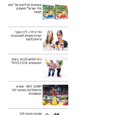
צעצועים מדליקים של "טופ
פליי ישראל" מושקים
לפסח
טל-יה לוי ו- ליה יעקבי
יוצרות משחק לקטנטנים -
גראפיבלוקס
כייף לגלוש ולבחור באתר
הצעצועים TOYZ.CO.IL
SKY JUMP - פארק
טרמפולינות מאתגר לכל
המשפחה!
קפיצה מהנה לכל