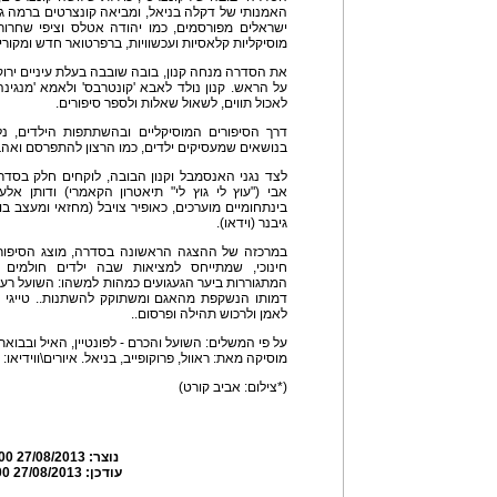
האמנותי של דקלה בניאל, ומביאה קונצרטים ברמה ג
ישראלים מפורסמים, כמו יהודה אטלס וציפי שחרור,
מוסיקליות קלאסיות ועכשוויות, ברפרטואר חדש ומקורי.
את הסדרה מנחה קנון, בובה שובבה בעלת עיניים ירוק
על הראש. קנון נולד לאבא 'קונטרבס' ולאמא 'מנגינ
לאכול תווים, לשאול שאלות ולספר סיפורים.
דרך הסיפורים המוסיקליים ובהשתתפות הילדים, נלמ
בנושאים שמעסיקים ילדים, כמו הרצון להתפרסם ואהב
לצד נגני האנסמבל וקנון הבובה, לוקחים חלק בסדר
אבי ("עוץ לי גוץ לי" תיאטרון הקאמרי) ודותן אלעד 
בינתחומיים מוערכים, כאופיר צויבל (מחזאי ומעצב בוב
גיבנר (וידאו).
במרכזה של ההצגה הראשונה בסדרה, מוצג הסיפור '
חינוכי, שמתייחס למציאות שבה ילדים חולמים 
המתגוררות ביער הגעגועים כמהות למשהו: השועל רעב כ
דמותו הנשקפת מהאגם ומשתוקק להשתנות.. טייגי 
לאמן ולרכוש תהילה ופרסום..
על פי המשלים: השועל והכרם - לפונטיין, האיל ובבואתו 
מוסיקה מאת: ראוול, פרוקופייב, בניאל. איורים\ווידיאו: 
(*צילום: אביב קורט)
נוצר:
27/08/2013 19:28:00
עודכן:
27/08/2013 19:31:00