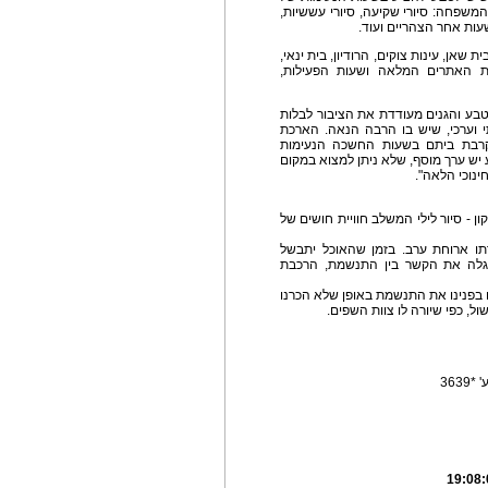
המשפחה: סיורי שקיעה, סיורי עששיות,
שעות אחר הצהריים ועוד.
 שאן, עינות צוקים, הרודיון, בית ינאי,
מת האתרים המלאה ושעות הפעילות,
טבע והגנים מעודדת את הציבור לבלות
י וערכי, שיש בו הרבה הנאה. הארכת
רבת ביתם בשעות החשכה הנעימות
ע יש ערך מוסף, שלא ניתן למצוא במקום
נוכי הלאה".
ן - סיור לילי המשלב חוויית חושים של
רתו ארוחת ערב. בזמן שהאוכל יתבשל
נגלה את הקשר בין התנשמת, הרכבת
 בפנינו את התנשמת באופן שלא הכרנו
ל, כפי שיורה לו צוות השפים.
363