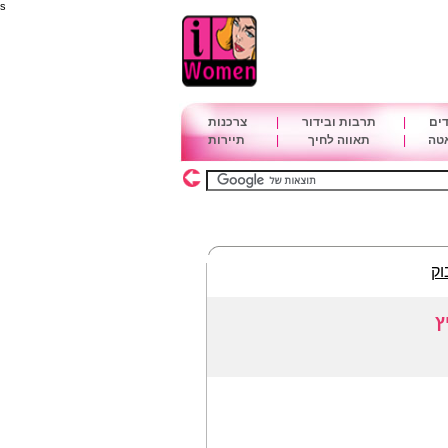
s
דים
|
תרבות ובידור
|
צרכנות
אטה
|
תאווה לחיך
|
תיירות
וק
ץ