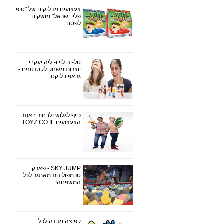
צעצועים מדליקים של "טופ
פליי ישראל" מושקים
לפסח
טל-יה לוי ו- ליה יעקבי
יוצרות משחק לקטנטנים -
גראפיבלוקס
כייף לגלוש ולבחור באתר
הצעצועים TOYZ.CO.IL
SKY JUMP - פארק
טרמפולינות מאתגר לכל
המשפחה!
קפיצה מהנה לכל