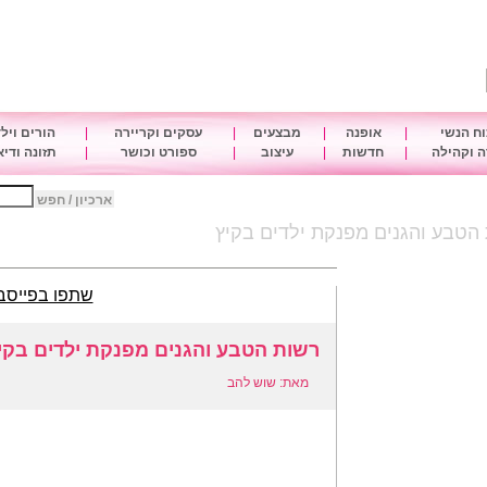
ח הנשי
|
אופנה
|
מבצעים
|
עסקים וקריירה
|
הורים ויל
 וקהילה
|
חדשות
|
עיצוב
|
ספורט וכושר
|
תזונה ודי
ארכיון / חפש
הטבע והגנים מפנקת ילדים בקיץ
שתפו בפייסב
רשות הטבע והגנים מפנקת ילדים בקי
מאת: שוש להב