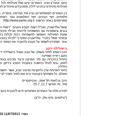
היום, אחה"צ וערב. האתרים יציעו שלל פעילויות לכל 
פעילויות מיוחדות בחניוני לילה, פסטיבלים מיוחדים ל
בין האתרים הפופולאריים נציין את: מג'רסה, קיסריה, בית
פלמחים, חוף הבונים, חוף האלמוגים ועוד. רשי
מפורסמים באתר הרשות: http://www.parks.org.il/
שאול גולדשטיין, מנכ"ל רשות הטבע והגנים: "רשות ה
בגנים ובשמורות עם המשפחה וליהנות מבילוי איכות
שעות הפעילות תאפשר למשפחות רבות לבלות בק
ובמחיר סמלי בלבד". גולדשטיין הוסיף כי "לבילוי בטב
אחר. תפקידנו לשמור על הטבע ולהעביר את המסר החי
בישולילה ירקון
הנה דוגמא לסיור משולב של טבע ואוכל: בישולילה ירקו
טעם, ראייה ושמיעה.
נתחיל בהיכרות עם סיר הפויקה וכיצד מכינים בעז
לאטו, נצא לטיול בחשכה בעקבות הטבע בירקון ו
והלילה.
נחזור לארוחת ערב ולהקרנת סרטוני טבע, אשר יחשפו
מעולם. כל משתתף בקבוצה יביא עמו לסיור מצרך לבישו
היכן: גן לאומי תל אפק - אנטיפטריס.
מתי: ימי חמישי 11.7, 25.7
למידע מלא על האתרים הפתוחים חייגו ל'כוכבית בטבע' *9
(*צילומים: מיקי גולן, יח"צ)
נוצר:
11/07/2013 19:08:00