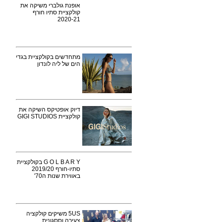
אופנת גולברי משיקה את
קולקציית סתיו חורף
2020-21
מתחדשים בקולקציית בגדי
הים של ליה לונדון
דיוק אופטיקס השיקה את
קולקציית GIGI STUDIOS
G O L B A R Y בקולקציית
סתיו-חורף 2019/20
באווירת שנות ה70'
5US משיקים קולקציה
צעירה וססגונית