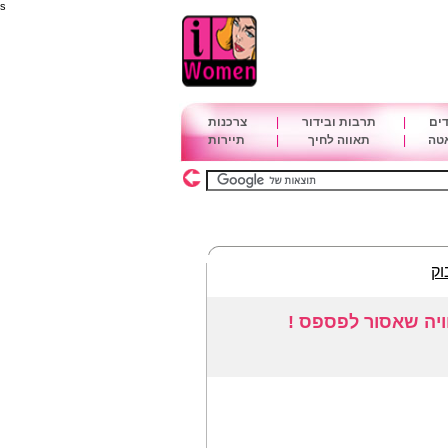
s
דים
|
תרבות ובידור
|
צרכנות
אטה
|
תאווה לחיך
|
תיירות
וק
ויה שאסור לפספס !