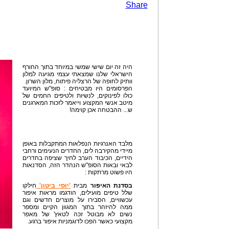
Share
היה זה יום שישי שמשי במיוחד בתוך החורף
הישראלי שלנו שמצאתי עצמי מגיעה למלון
וותיק לחופה של הרצליה פיתוח, מלון השרון.
הפרסומים היו מבטיחים : סופ"ש המיועד
כולו לפינוקים, לנשיות ולטיפים החמים של
מיטב אנשי המקצוע וייאמר לזכות המארגנים
ש... ההבטחה אכן קוימה!
מלבד האנרגיות הנפלאות המתקבלות באופן
מיידי מהקירבה לים, החדרים הנעימים ורחבי
הידיים, הכיבוד הערב לחיך שציפה בחדרים
לבאי ובאות הסופ"ש הנהדר הזה, הסדנאות
היו פשוט מרתקות :
בסדנת האיפור
מבית
'יוסי ביטון'
חילקו
שלל טיפים מועילים, הודגמו מראות איפור
עכשוויים, הסבירו על מוצרים חדשים וגם
ממה להיזהר בתוך המגוון הקיים ומספר
נשים לא מבוטל זכה לטאץ' של מאפר
מקצועי כאשר הפכו לדוגמניות איפור ברגע.