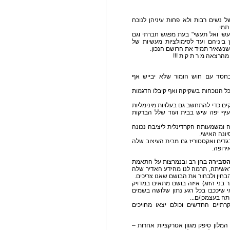
ל נשים רבות ולא פחות עיניהן לנוכח
תמי.
עשי ואל תעשי" בעת מפגש חברתי וגם
ביניהם ועד לסימולציות מעשיות של
 שנשאיר תמיד את הרושם הנכון.
מהרצאה מ ר ת ק ת !!!
חסד עם חוש הומור שלא יבייש אף
ל הנוכחות בשקיקה ואף קיבלו הדגמות
ים כדי להתחשב גם בעלויות מינימליות
צעיף יפה שיש בבית ועוד שלל הברקות
ומשמעותה הקרדינלית ליציבה נכונה
יונה האישי.
גדים ואקססוריז גם מבית העיצוב שלה
ירופה.
סבירה
בחן רב ובנמרצות על התאמת
אשיתה, תרמה לנו מהידע האדיר שלה
הבחין ולבחור את הבושם שאנו צריכים.
 בני הזוג) איזה בושם מתאים במדויק
 שיככבו בכל רגע נתון שלושה בשמים
תה בעצמכן/ם...
תיים החדשים וכולם יצאו מחויכים
המלון סיפק מגוון אטרקציות אחרות –