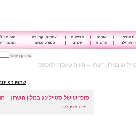
ח הנשי
|
אופנה
|
מבצעים
|
עסקים וקריירה
|
הורים ויל
 וקהילה
|
חדשות
|
עיצוב
|
ספורט וכושר
|
תזונה ודי
ארכיון / חפש
ילינג במלון השרון – חוויה שאסור לפספס !
שתפו בפייסב
סופ"ש של סטיילינג במלון השרון – חו
מאת: איריס לקנר