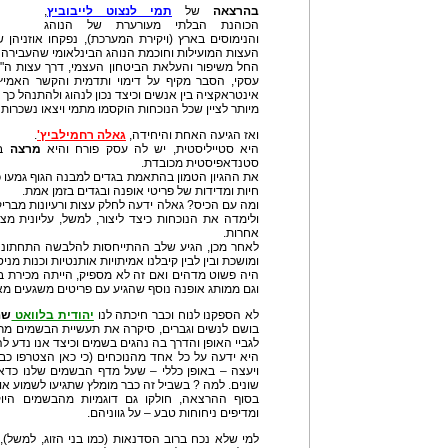
בהרצאה
של
תמי לנצוט לייבוביץ
,
הכוהנת הבלתי מעורערת של הנוהג
והנימוסים בארץ (ויקירת המערכת), נפקחו אוזניהן ש
העצות המועילות וחוכמת הנוהג הבינלאומי שהעבירה 
החל משיפור והעלאת הביטחון העצמי, דרך עצות ה"
עסקי, הסבר מקיף על דימוי ותדמית והקשר האמיץ 
אינטראקציה בין אנשים וכיצד נכון לנהוג ולהתנהל כך
מיותר לציין שכל הנוכחות הוקסמו מתמי ויצאו נשכרות 
ואז הגיעה האחת והיחידה,
גאלה רחמילביץ'
.
היא סטייליסטית, יש לה עסק פורח והיא
מרצה
ב
סטנדאפיסטית מכובדת.
את ההגיון הטמון בהתאמת בגדים למבנה הגוף גמעו כ
חיות ומדידות של פריטי אופנה ובגדים בזמן אמת.
ומה עם הכיס? גאלה ידעה לחלק עצות ורעיונות מבריק
ולימדה את הנוכחות כיצד ליצור, למשל, עליונית מ
אחרות.
לאחר מכן, הגיע שלב ההתייחסות להלבשה התחתונה 
ומושכת ובין לבין קיבלנו אמיתויות אותנטיות וכנות מניס
היה פשוט מדהים ואם זה לא מספיק, הייתה מכירת ב
וגם ממותג אופנה נוסף שהגיע עם פריטים משגעים מא
לא הספקנו לנוח וכבר חיכתה לנו
יהודית בלוואט
שה
בושם לנשים וגברים, סיקרה את תעשיית הבשמים מר
לגביי האופן והדרך בה נהגים בשמים וכיצד אנו נדע ל
היא ידעה על כל אחד מהנוכחים (כי כאן הצטרפו כבר
ויעצה – באופן כללי – שעל מדף הבשמים שלנו כדאי
שונים. למה ? בשביל זה כבר מומלץ שתגיעו לשמוע או
בסוף ההרצאה, חולקו גם דוגמיות מהבשמים היוקר
ומדיפים ניחוחות טבע – על גווניהם.
למי שלא נכח ברוב הסדנאות (כמו בני הזוג, למשל), 