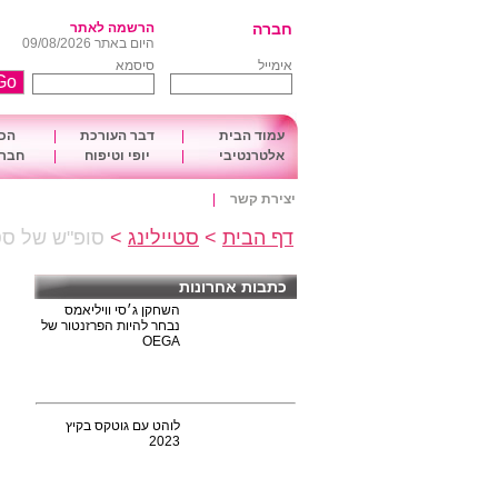
חברה
הרשמה לאתר
היום באתר 09/08/2026
אימייל
סיסמא
עמוד הבית
|
דבר העורכת
|
הכו
אלטרנטיבי
|
יופי וטיפוח
|
חברה
יצירת קשר
|
דף הבית
>
סטיילינג
>
סופ"ש של סטי
כתבות אחרונות
השחקן ג׳סי וויליאמס
נבחר להיות הפרזנטור של
OEGA
לוהט עם גוטקס בקיץ
2023