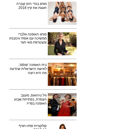
מותג בגדי הים קוברה
חוגגת את קיץ 2018
מותג האופנה גולברי
ממשיכה עם אסתי גינזבורג
ומצטרפת מאי תגר
בית האופנה 'silise',
לאישה הישראלית שיודעת
מה היא רוצה
גיל נויהאוס, מעצב
הצמרת, בפתיחת שבוע
האופנה בפריז
קולקציית סתיו-חורף