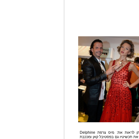
בין הדמיות שהתקשטו בתכשיטיו של נויהאוס, ניתן לראות את: מיס צרפת Delphine
patricia contrerasאשר ענדה את תכשיטיו גם בפסטיבל קאן ומככבת