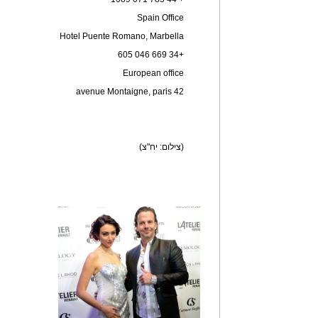
Spain Office
Hotel Puente Romano, Marbella
+34 669 046 605
European office
42 avenue Montaigne, paris
3 688 005 083
(צילום: יח"צ)