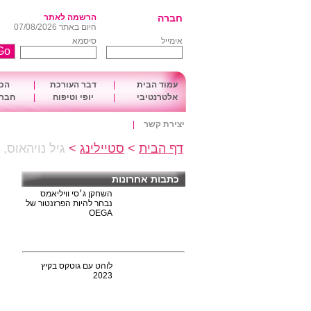
חברה
הרשמה לאתר
היום באתר 07/08/2026
אימייל
סיסמא
עמוד הבית
|
דבר העורכת
|
הכו
אלטרנטיבי
|
יופי וטיפוח
|
חברה
יצירת קשר
|
דף הבית
>
סטיילינג
>
גיל נויהאוס
כתבות אחרונות
השחקן ג׳סי וויליאמס
נבחר להיות הפרזנטור של
OEGA
לוהט עם גוטקס בקיץ
2023