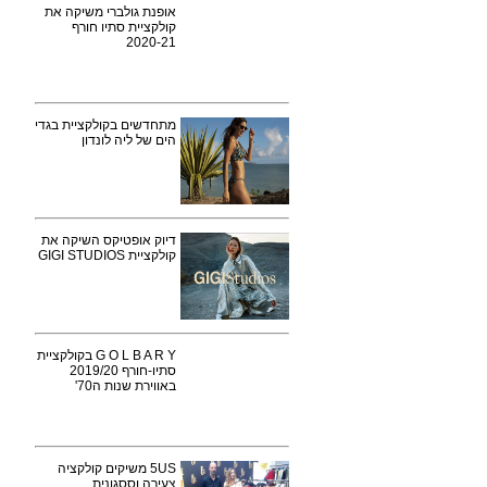
אופנת גולברי משיקה את
קולקציית סתיו חורף
2020-21
מתחדשים בקולקציית בגדי
הים של ליה לונדון
דיוק אופטיקס השיקה את
קולקציית GIGI STUDIOS
G O L B A R Y בקולקציית
סתיו-חורף 2019/20
באווירת שנות ה70'
5US משיקים קולקציה
צעירה וססגונית