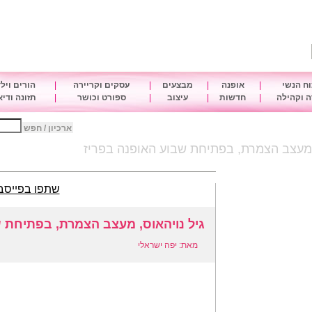
ח הנשי
|
אופנה
|
מבצעים
|
עסקים וקריירה
|
הורים ויל
 וקהילה
|
חדשות
|
עיצוב
|
ספורט וכושר
|
תזונה ודי
ארכיון / חפש
, מעצב הצמרת, בפתיחת שבוע האופנה בפריז
שתפו בפייסב
גיל נויהאוס, מעצב הצמרת, בפתיחת 
מאת: יפה ישראלי