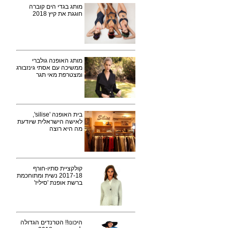
מותג בגדי הים קוברה
חוגגת את קיץ 2018
מותג האופנה גולברי
ממשיכה עם אסתי גינזבורג
ומצטרפת מאי תגר
בית האופנה 'silise',
לאישה הישראלית שיודעת
מה היא רוצה
קולקציית סתיו-חורף
2017-18 נשית ומתוחכמת
ברשת אופנת 'סיליז'
היכונו!! הטרנדים הגדולה