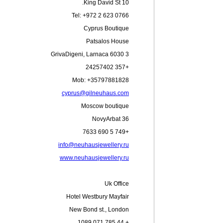
10 King David St.
Tel: +972 2 623 0766
Cyprus Boutique
Patsalos House
3 GrivaDigeni, Larnaca 6030
+357 24257402
Mob: +35797881828
cyprus@gilneuhaus.com
Moscow boutique
36 NovyArbat
+749 5 690 7633
info@neuhausjewellery.ru
www.neuhausjewellery.ru
Uk Office
Hotel Westbury Mayfair
New Bond st., London
+ 44 785 071 1089