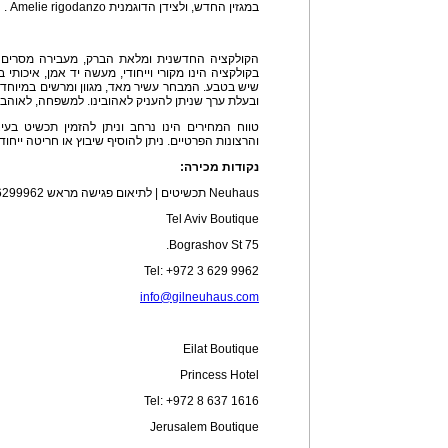
במגזין החדש, ולצידן הדוגמנית Amelie rigodanzo .
הקולקציה החדשנית ומלאת הברק, מעבירה מסרים
בקולקציה הינו מקורי וייחודי, מעשה יד אמן, איכותי
שיש בטבע. המבחר עשיר מאד, מגוון ומרשים במיוחד. 
ובעלת ערך שניתן להעניק לאהובינו. למשפחה, לאוהבי
טווח המחירים הינו נרחב וניתן להזמין תכשיט בע
והרצונות הפרטיים. ניתן להוסיף שיבוץ או חריטה ייחוד
נקודות מכירה:
Neuhaus תכשיטים | לתיאום פגישה מראש 03-6299962
Tel Aviv Boutique
75 Bograshov St.
Tel: +972 3 629 9962
info@gilneuhaus.com
Eilat Boutique
Princess Hotel
Tel: +972 8 637 1616
Jerusalem Boutique