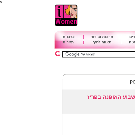
s
דים
|
תרבות ובידור
|
צרכנות
אטה
|
תאווה לחיך
|
תיירות
וק
שבוע האופנה בפריז