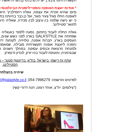
תקשורת ויחסי ציבור), יערית טרבלסי (בלוגרית ואשת יח
* אודות יועצת האופנה והסטייליסטית הבינלאומית
מיום שהיא זוכרת את עצמה, גאלה רחמילביץ' היא
כי יש נישה שלמה בין עיצוב לבין מכירה, שאליה ה
לתואר 'סטיילינג'.
גאלה החלה לעבוד בתחום, נסעה ללמוד באנגליה ו
שפתחה את GALA'STYLE בארץ לפנ
העסקים בארץ, חברות אופנה, טלויזיה, לקוחות ידוע
והפכה ליועצת אופנה תקשורתית מובילה, שמאמר
ולמנחת הרצאות וכנסים עסוקה. במהלך השנים הספ
שבגרמניה, והוטסה לעבוד בניו יורק, לונדון ודנמרק.
עתה זה רישמי, בישראל, בת"א, בדיזנגוף סנטר – 
הסטיילינג.
שיהיה בהצלחה!
לפרטים והרשמה: 054-7996279,
l@galastyle.co.il
(*צילומים: יח"צ, אוהד רומנו, חנה דרורי קשי)