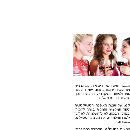
עשה, שיש המגדירים אותו כמיזם נועז
יא אושיה ידועה בתחום יעוץ האופנה
פה ולפתוח במיקום יוקרתי כמו דיזנגוף
ת שאינה מובנת מאליה.
סטיילינג, של יועצת האופנה והסטייליסטית
ספר המקצועי והמקיף ביותר ללימודי
 במרכז הבמה. לא כ"השלמה", לא "על
למדו התלמידים את מקצוע הסטיילינג,
בעבודה.
עות הסטיילינג, הסבירה רחמילביץ':