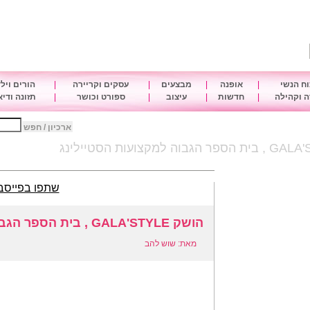
ח הנשי
|
אופנה
|
מבצעים
|
עסקים וקריירה
|
הורים ויל
 וקהילה
|
חדשות
|
עיצוב
|
ספורט וכושר
|
תזונה ודי
ארכיון / חפש
שתפו בפייסב
הושק GALA'STYLE , בית הספר הגבוה למקצועות הסטיילינג
מאת: שוש להב