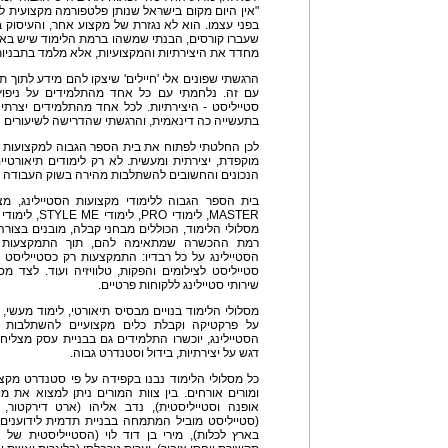
"אין היום מקום בישראל שנותן פלטפורמה מקצועית למ
בפני עצמו. הוא לא נגזרת של מקצוע אחר, והעיסוק ב
שעברו קורסים, הבנתי שמשהו ברמת הלימוד שיש באר
מחדד את היצירתיות והמקצועיות, אלא מלמד בתבניות 
הרגשתי שפונים אלי 'חיילים' שיצקו להם מידע לתוך 
עם זה. נלחמתי עם כל אחד מהתלמידים על ניפוץ 
סטייליסט - היצירתיות. לכל אחד מהתלמידים יצרתי 
בתעשייה כה דינאמית, והרגשתי שהדרישה לשיעורים 
לכן החלטתי לפתוח את בית הספר הגבוה למקצועות הסט
מוקפדת, יצירתית ומעשית. לא רק לימודים תיאורטי
הנכונים והחשובים להשתלבות מהירה בשוק העבודה בא
בית הספר הגבוה ללימודי מקצועות הסטיילינג, מצי
מסלולי הלימוד, הכוללים מבחני קבלה, מובנים בצור
רמת ההכשרה שמתאימה להם, תוך התמקצעות במס
הסטיילינג על כל רבדיו: התמקצעות רק כסטייליסט 
סטייליסט לצילומים והפקות, טלוויזיה ועוד. לצד מ
שירותי סטיילינג ללקוחות פרטיים.
מסלולי הלימוד בנויים מבסיס תיאורטי, לימוד מעשי, ס
על פרקטיקה וקבלת כלים מקצועיים להשתלבות מ
הסטיילינג, יוכשרו התלמידים גם בבניית עסק מצליח,
דגש על יצירתיות, בידול וסטנדרט גבוה.
כל מסלולי הלימוד נבנו בקפידה על פי סטנדרט מקצועי
ומורים אורחים. בין צוות המורים ניתן למצוא את מי
אופנה וסטייליסטית), נדב אליהו (ארט דירקטור, ע
(סטייליסט מוביל המתמחה בבניית תדמית לידוענים),
בארץ לכלות), מירי בן דוד לוי (הסטייליסטית של 