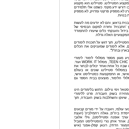
קצוע הסטיילינג. סטיילינג הוא מקצוע
ו דורש ידע מקיף. כשפנו אלי תלמידים
ץ לא מספיק פרקטי ומדויק, לא מספיק
בנויות.
תבנית בראש, והם לא יודעים מה לעשות
'התבנית' וחזרה למקום הבסיסי של
בידול והענקתי כלים שיעזרו להתמודד
המקצועיים האלה גדלה.
יילינג, תוך דגש על תוכנית לימודים
ים, אלא לימודים שמעניקים את הכלים
רץ ובחו"ל".
ע מגוון מספר מסלולי לימוד: לימודי
MASTER, לימודי PRO, לימודי STYLE ME, לימודי TEEN CHIC, מסלול WORK IT ועוד.
ה שבה כל אחת ואחד יכולים לבחור את
לולי סטיילינג שונים או בעולם
אישי, או התמקצעות כסטייליסט אישי,
סלולי הלימוד, מוצעים בבית הספר גם
טאז' וימי צילום. הדגש בלימודים הינו
הירה בשוק העבודה. פרט ללימודי
 שיווקו והשתלבות בשוק העבודה, תוך
 עולמי, ויועברו על ידי מורים קבועים
יסדת ביה"ס, גאלה רחמילביץ' (יועצת
ורך אופנה וסטייליסט), גילי אלגבי
 אוהד איתן נורי (הסטייליסט המוביל
המגזר הדתי), רונאן קפלן-אפנר (איש