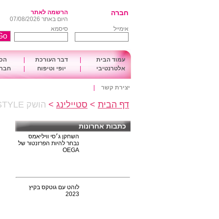
חברה
הרשמה לאתר
היום באתר 07/08/2026
אימייל
סיסמא
עמוד הבית
|
דבר העורכת
|
הכו
אלטרנטיבי
|
יופי וטיפוח
|
חברה
יצירת קשר
|
דף הבית
>
סטיילינג
>
הושק GALA'STYLE , בית הספר הגבוה למקצועות הסטיילינג
כתבות אחרונות
השחקן ג׳סי וויליאמס
נבחר להיות הפרזנטור של
OEGA
לוהט עם גוטקס בקיץ
2023