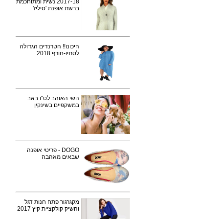
2017-18 נשית ומתוחכמת
ברשת אופנת 'סיליז'
היכונו!! הטרנדים הגדולה
לסתיו-חורף 2018
השי האוהב לט"ו באב
במשקפיים בשינקין
DOGO - פריטי אופנה
שבאים מאהבה
מקגרגור פתח חנות דגל
והשיק קולקציית קיץ 2017