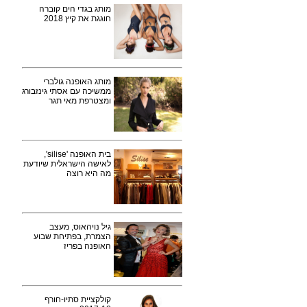
מותג בגדי הים קוברה
חוגגת את קיץ 2018
מותג האופנה גולברי
ממשיכה עם אסתי גינזבורג
ומצטרפת מאי תגר
בית האופנה 'silise',
לאישה הישראלית שיודעת
מה היא רוצה
גיל נויהאוס, מעצב
הצמרת, בפתיחת שבוע
האופנה בפריז
קולקציית סתיו-חורף