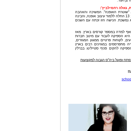
"צ) ועוד.
, גאלה רחמילביץ':
 "שוטרת האופנה". המשיכה והאהבה
לאופנה החלו מגיל צעיר מאד, ועל כן כבר בהיותה בת 13 החלה ללמוד עיצוב אופנה, והבינה
יא נמשכת. הנישה הזו זכתה עם השנים
אף למדה במספר קורסים בארץ. מאז
י כשש שנים, היא הספיקה לעבוד עם מיטב חברות
ים, לקוחות פרטיים ממגוון המגזרים,
יה מתפרסמים במגזינים רבים בארץ
יקה להקים סניף סטיילינג בברלין
נפתח ופועל ביה"ס הגבוה למקצועות
!
schoo