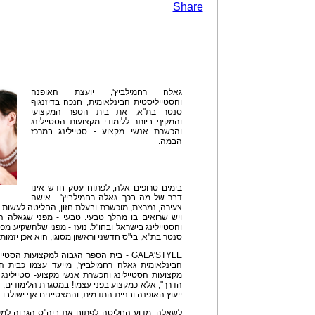
Share
גאלה רחמילביץ', יועצת האופנה
והסטייליסטית הבינלאומית, חנכה בדיזנגוף
סנטר בת"א, את בית הספר המקצועי
והמקיף ביותר ללימודי מקצועות הסטיילינג
והכשרת אנשי מקצוע - סטיילינג במרכז
הבמה.
בימים טרופים אלה, לפתוח עסק חדש אינו
דבר של מה בכך. גאלה רחמילביץ' - אישה
צעירה, נמרצת, מוכשרת ובעלת חזון, החליטה לעשות מ
ויש שרואים בו מהלך טבעי. טבעי - מפני שגאלה ה
והסטיילינג בישראל ובחו"ל. נועז - מפני שלהשקיע מכס
סנטר בת"א, בי"ס חדשני וראשון מסוגו, הוא אכן יזמו
GALA'STYLE - בית הספר הגבוה למקצועות ה
הבינלאומית גאלה רחמילביץ', מייעד עצמו כבית ה
מקצועות הסטיילינג והכשרת אנשי מקצוע- סטיילינג
הדרך", אלא כמקצוע בפני עצמו! במסגרת הלימודים, י
ייעוץ האופנה ובניית התדמית, והמצטיינים אף ישולבו 
לשאלה, מדוע החליטה לפתוח את ביה"ס הגבוה למקצו