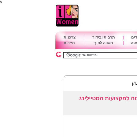
s
דים
|
תרבות ובידור
|
צרכנות
אטה
|
תאווה לחיך
|
תיירות
וק