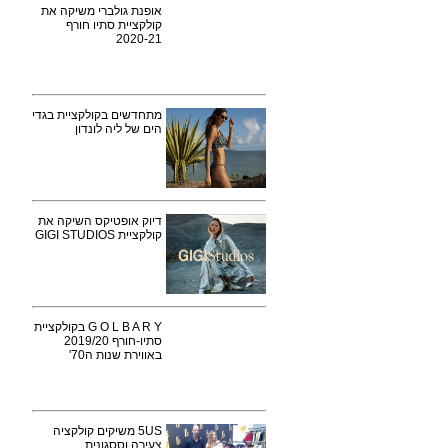
אופנת גולברי משיקה את
קולקציית סתיו חורף
2020-21
מתחדשים בקולקציית בגדי
הים של ליה לונדון
דיוק אופטיקס השיקה את
קולקציית GIGI STUDIOS
G O L B A R Y בקולקציית
סתיו-חורף 2019/20
באווירת שנות ה70'
5US משיקים קולקציה
צעירה וססגונית