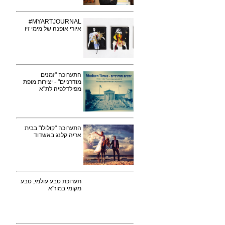
MYARTJOURNAL#
איורי אופנה של מימי זיו
התערוכה "זמנים
מודרניים" - יצירות מופת
מפילדלפיה לת"א
התערוכה "קולולו" בבית
אריה קלנג באשדוד
תערוכת טבע עולמי, טבע
מקומי במוז"א