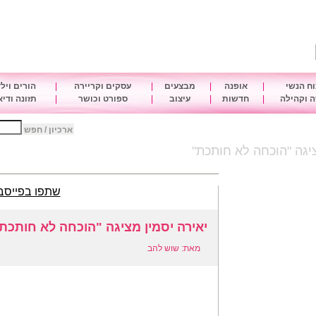
ח הנשי
|
אופנה
|
מבצעים
|
עסקים וקריירה
|
הורים ויל
 וקהילה
|
חדשות
|
עיצוב
|
ספורט וכושר
|
תזונה ודי
ארכיון / חפש
ציגה "הוכחה לא חותכת"
שתפו בפייסב
יאירה יסמין מציגה "הוכחה לא חותכת
מאת: שוש להב