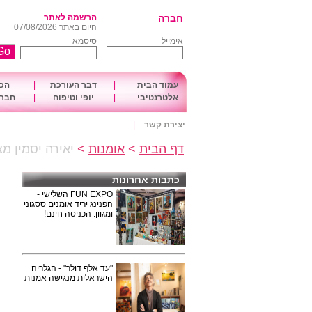
חברה
הרשמה לאתר
היום באתר 07/08/2026
אימייל
סיסמא
עמוד הבית
|
דבר העורכת
|
הכו
אלטרנטיבי
|
יופי וטיפוח
|
חברה
יצירת קשר
|
דף הבית
>
אומנות
>
יאירה יסמין מ
כתבות אחרונות
FUN EXPO השלישי -
הפנינג יריד אומנים ססגוני
ומגוון. הכניסה חינם!
"עד אלף דולר" - הגלריה
הישראלית מנגישה אמנות