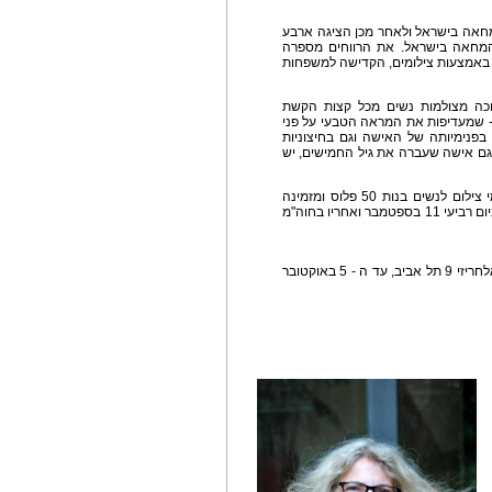
אה בישראל ולאחר מכן הציגה ארבע
המחאה בישראל. את הרווחים מספרה
אמצעות צילומים, הקדישה למשפחות
וכה מצולמות נשים מכל קצות הקשת
- שמעדיפות את המראה הטבעי על פני
בפנימיותה של האישה וגם בחיצוניות
גם אישה שעברה את גיל החמישים, יש
* בחודש בו מוצגת התערוכה, יאירה יסמין עורכת ימי צילום לנשים בנות 50 פלוס ומזמינה
אותן להצטלם חינם במקום. המפגש הראשון יתקיים ביום רביעי 11 בספטמבר ואחריו בחוה"מ
** התערוכה מוצגת בAP" גלרי"- בבית האמנים, רח' אלחריזי 9 תל אביב, עד ה - 5 באוקטובר