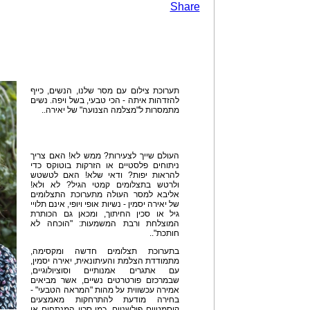
Share
תערוכת צילום עם מסר שלנו, הנשים, כייף
להזדהות איתה - הכי טבעי, בשל ויפה. נשים
מתמסרות ל"מצלמה הצנועה" של יאירה..
העולם שייך לצעירות? ממש לא! האם צריך
ניתוחים פלסטיים או הזרקות בוטוקס כדי
להראות יפות? ודאי שלא! האם לטשטש
ולרטש בתצלומים קמטי הגיל? לא ולא!
אליבא למסר העולה מתערוכת התצלומים
של יאירה יסמין - נשיות אופי ויופי, אינם תלויי
גיל או סכין החיתוך, ומכאן גם הכותרת
המוצלחת ורבת המשמעות: "הוכחה לא
חותכת"..
בתערוכת תצלומים חדשה ומקסימה,
מתמודדת הצלמת והעיתונאית, יאירה יסמין,
עם אתגרים אמנותיים וסוציולוגיים,
שבמרכזם פורטרטים נשיים, אשר מביאים
אמירה עכשווית על מהות "המראה הטבעי" -
בחירה מודעת להתרחקות מאמצעים
קוסמטיים פולשניים, כמו סכין המנתחים או