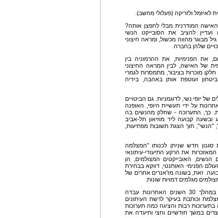
 לאיזמל ולזריקה (פעלולי מחשב).
האישה המודרנית מבלי לחפצן אותה?
ועדיין להציב את הסובייקט הנשי
 גיל מבוגר מהווה מכשול, ומראה חיצוני
ויים שלהן בחברה.
, את הפנימיות, את ההרמוניה בין
ית של האישה, לבין המראה החיצוני
ות של יסמין, חלקן מוכרות בציבור, מתמסרות לגמרי
טחון ועוטפת אותן באהבה, בידיה
ל יופי נשי, לדוגמניות. גם הביטויים
רונות על ידי תעשיית היופי, האופנה
ת. כך, התערוכה - שחלק מהנשים בה
ע ובשעה קבועה ליד מוזיאון תל-אביב
 "הנשי", תוך הצגת תשובות מפתיעות,
 סגנון חדש שניתן לכנותו "המצלמה
 המאזכרות את הרקע התיעודי-עיתונאי
הנשים, האובייקטים המצולמים, הן
לם הפנימי האותנטי, דווקא בבחירת
בועה. זאת, בשונה מז'אנרים אחרים של
מצולמים מגלמים דמויות שונות.
יאירה יסמין (אוריין) היא עיתונאית וצלמת ותיקה. במהלך 30 השנים האחרונות עבדה
 מצלמת וכותבת בעיקר לרשת העיתונים
בתערוכות רבות והציגה כמה תערוכות
ה. בשנת 2011 התגוררה במצרים במשך חודשיים וחצי ותיעדה את