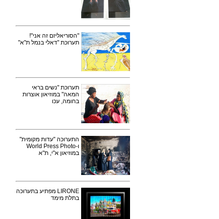
"הסוריאליזם זה אני"!
תערוכת "דאלי בנמל ת"א"
תערוכת "נשים בראי
המאה" במוזיאון אוצרות
בחומה, עכו
התערוכה "עדות מקומית"
ו-World Press Photo
במוזיאון א"י, ת"א
LIRONE מפתיע בתערוכה
בתלת מימד