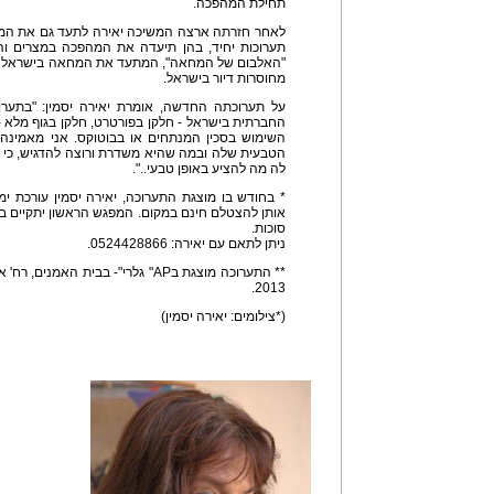
תחילת המהפכה.
לאחר חזרתה ארצה המשיכה יאירה לתעד גם את המח
תערוכות יחיד, בהן תיעדה את המהפכה במצרים ו
"האלבום של המחאה", המתעד את המחאה בישראל ב
מחוסרות דיור בישראל.
על תערוכתה החדשה, אומרת יאירה יסמין: "בתער
החברתית בישראל - חלקן בפורטרט, חלקן בגוף מלא 
השימוש בסכין המנתחים או בבוטוקס. אני מאמינה 
הטבעית שלה ובמה שהיא משדרת ורוצה להדגיש, כי 
לה מה להציע באופן טבעי..".
סוכות.
ניתן לתאם עם יאירה: 0524428866.
2013.
(*צילומים: יאירה יסמין)