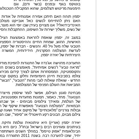
בוטוקס בגוף ובפנים (בשר ודם), וגם
הימנעות מריטוש תצלומים, שהוא המקבילה הטכנולוגית
יסמין תוהה האם תיתכן אמירה אמנותית על אודות 
האם ניתן להתייחס לנשים כאל אובייקט מצולם 
האינדיבידואלי? אנו מצויים בעידן שבו יופי הוא מוצר,
של נשים, משליך ישירות על השיפוט, ההתקבלות והסיכ
במצב זה, יסמין שואפת להראות באמצעות הצילום
האישיות, הרגש, שמחת החיים וההיסטוריה הספציפ
הטבעי שלה מעל גיל 40. והנשים - חבר
לעדשת המצלמה הסקרנית, הידידותית, המשרה בי
היצירתיות של יאירה יסמין.
התערוכה מדגישה אג'נדה של התנגדות להפיכת מודלים ש
"מראה טבעי" ו"נשים אמיתיות", מאומצים בשנים האח
והקוסמטיקה, הממסחרות אותם לצורך קידום מכירו
צולמו בסביבות חייהן היומיומיות וחלקן במקום קבו
החדש - שואלת שאלות לגבי מהות "הטבעי", "הבוגר",
המביאות את העולם הפנימי של המצולמות.
מבחינת סגנון הצילום, אפשר לומר שיסמין מייצרת
הצנועה". מחד, כאמור, תמונות מתעדות וספונטניות,
של הצלמת, ומאידך צילומים מבוימים - אך שבהם 
הבמאיות. "המצלמה הצנועה" מאפשרת שיקוף של העו
גבולות צורניים "מלאכותיים" של מיקום אחיד ושעה ק
צילום מבוים, הבונים רקע תיאטרלי או "סיפור", שבו ה
בעיתונים ומגזינים רבים בישראל ובחו"ל. כיום היא
הבינלאומית "אפוק טיימס". במהלך השנים השתתפה 
יחיד, שזכו להערכה רב