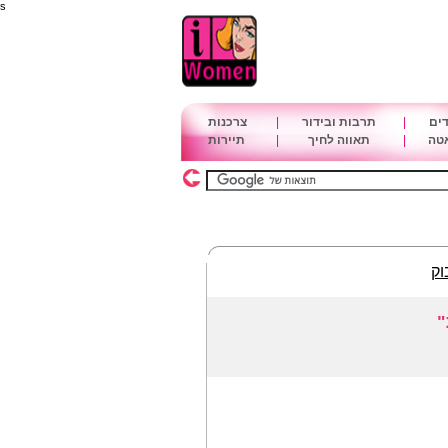
s
דים
|
תרבות ובידור
|
צרכנות
אטה
|
תאווה לחיך
|
תיירות
וק
"