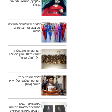
אלקבץ", במוזיאון העיצוב
בחולון
"רגעים ירושלמים", תערוכה
של צלם הרחוב, עזרא
לנדאו
תערוכה חדשה בגלריה
"ויטרינה"HIT מכון טכנולוגי
חולון "חלב שחור"
"לוכד ההיסטוריה",
תערוכת תצלומיו של דייוויד
סיימור (שׁים)
בעקבותיה - נשים
בתערוכות חדשות במוזיאון
הרצליה לאמנות עכשווית