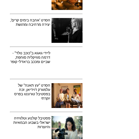
הסרט 'אהבה בימים קרים',
יצירה מרהיבה ומרגשת
ליידי גאגא ב"כוכב נולד" -
דרמה מוזיקלית סוחפת,
שביים ומככב בראדלי קופר
הסרט "עץ תאנה" של
עלמוורק דוידיאן, זכה
בפסטיבל טורונטו בפרס
יוקרתי
פסטיבל קולנוע וטלוויזיה
ישראלי בשבוע הבמאיות
והיוצרות