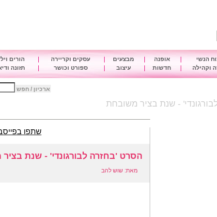
ח הנשי
|
אופנה
|
מבצעים
|
עסקים וקריירה
|
הורים ויל
 וקהילה
|
חדשות
|
עיצוב
|
ספורט וכושר
|
תזונה ודי
ארכיון / חפש
בורגונדי' - שנת בציר משובחת
שתפו בפייסב
הסרט 'בחזרה לבורגונדי' - שנת בציר
מאת: שוש להב