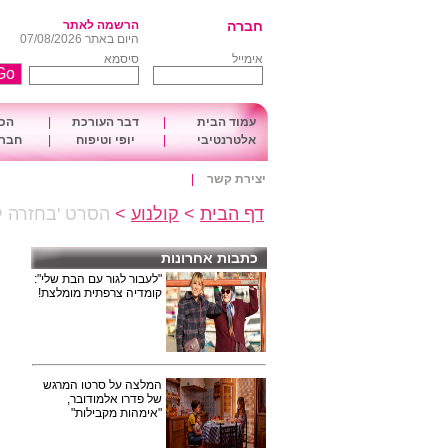
חברה
הרשמה לאתר
היום באתר 07/08/2026
אימייל
סיסמא
עמוד הבית
|
דבר העורכת
|
הכו
אלטרנטיבי
|
יופי וטיפוח
|
חברה
יצירת קשר
|
דף הבית
>
קולנוע
>
הסרט 'בחזרה ל
כתבות אחרונות
"לעבור לגור עם הבת שלי":
קומדיה צרפתית מומלצת!
המלצה על סרטו המרגש
של פדרו אלמודובר,
"אימהות מקבילות"