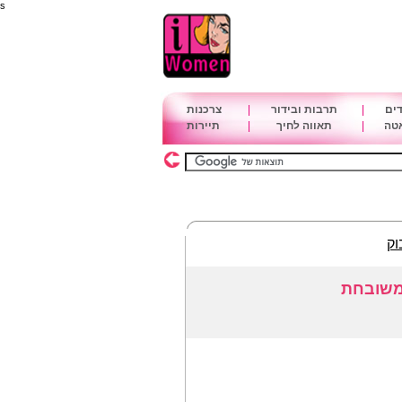
s
דים
|
תרבות ובידור
|
צרכנות
אטה
|
תאווה לחיך
|
תיירות
וק
 משובחת