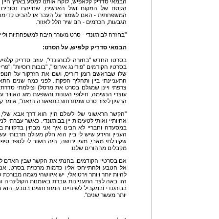
הבמאי סדריק קלאפיש, לוקח אותנו למסע בארץ היין ה
הקסם של המקום ושל האנשים, שחייהם נסובים סב
המשפחתית - האם לשמור על העבר או להביט קדימה, ל
הגבעות, הכרמים - הם שיר הלל לאזור.
"בחזרה לבורגונדי - סרט מעורר חיבה למשפחתיות וליי
הבמאי סדריק קלפיש,
בסרטו החדש "בחזרה לבורגונדי", עוזב סדריק קלפ
בסרטיו הקודמים "פודינג אירופי", "בובות רוסיות" ו"פרי
שלו שבראשם רומן דוריס, ושם את הזרקור על הנופים
התעניינתי ביין ותהליך הפקתו. לפני כמה שנים התא
צרפתי ויינן שמגלם בסרט את מרסל) וצילמתי סדרת ת
עוצרי הנשימה, חילופי העונות והשפעת מזג האוויר על 
הרעיון ליצור סרט שמתרחש בתפאורה הזאת", אומר ק
"הקשר הראשוני שלי לעולם היין הוא דרך אבא שלי,
אחיותיי ואותי לטעימות יין בבורגונדי. כאשר עברתי לני
במסעדה וחבריי לא הבינו איך אני מבחין בדקויות בי
העניין והידע שיש לי ביין הוא חלק מעולם תרבותי עש
שקיבלתי מאבי, מעין ירושה, היה חשוב לי לספר סי
מקבלים מההורים שלנו.
אם בסרטיי הקודמים, בחנתי את הקשר שבין האדם לע
אל הטבע ולהתייחס אליו כדמות מרכזית בסרט. אני
להיות יותר ויותר וירטואלי, יש איזושהי מגמה מבורכת
הזו באה לצד התעניינות גוברת באומנות הקולינריה והי
בבורגנדי ובמקביל לשינויים המתרחשים בטבע, הוא
יותר מעשר שנים".