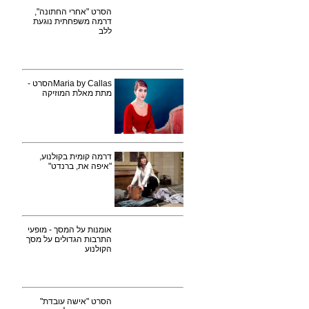
הסרט "אחרי החתונה",
דרמה משפחתית נוגעת
ללב
Maria by Callasהסרט -
מתת מאלת המוזיקה
דרמה קומית בקולנוע,
"איפה את, ברנדט"
אומנות על המסך - מופעי
התרבות הגדולים על מסך
הקולנוע
הסרט "אישה עובדת"