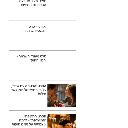
מאיר זרקור על בעיית
ההטרדות המיניות
'אדוני' - סרט
רומנטי-חברתי הודי
סרט מעורר השראה -
'המין החזק'
הסרט 'הבטחה עם שחר',
על-פי הספר של רומן גארי.
נפלא!
הסרט התקופתי,
"המועדפת" - דרמה
עוצמתית על נשים חזקות