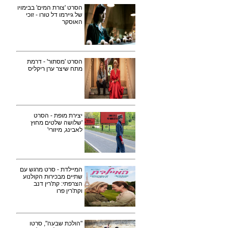
הסרט 'צורת המים' בבימויו
של גיירמו דל טורו - זוכי
האוסקר
הסרט 'מסתור' - דרמת
מתח שיצר ערן ריקליס
יצירת מופת - הסרט
'שלושה שלטים מחוץ
לאבינג, מיזורי'
המיילדת - סרט מרגש עם
שתיים מבכירות הקולנוע
הצרפתי: קת'רין דנב
וקת'רין פרו
"הולכת שבעה", סרטו