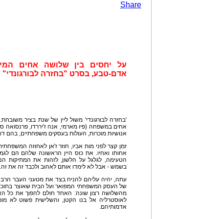
Share
על יחסים בין שלושה אחים המייצ
אדם-טבע, בסרט "בחזרה לבורגונדי"
'בחזרה לבורגונדי' משול ליין של שנת בציר משובחת. 
אחים במשפחה (פיו מארמי, אנה ז'יררדו, פרנסואה סי
אנושיות מוכרות, העולות בעסקים משפחתיים, בהם ד
זמן קצר לפני מות אביו, חוזר ז'אן לאחוזה המשפחת
אחותו ואחיו. את כוס היין הראשונה שלהם הם לגמו
הטעימה, לגלגל על הלשון, לזהות את המתיקות הנכ
בשמש - אבל לא לימדו אותם לאהוב ולכבד זה את זה.
עתה, יהיה עליהם להניח בצד את מטעני העבר הרבים
של העסק המשפחתי המפואר ועל הבית שאוצר בתוכו ז
מהשלושה רצון שונה: האחד חולם להפוך את כל הא
לאוסטרליה אל בנו הקטן, והשלישית פשוט לא מו
אדמותיהם.