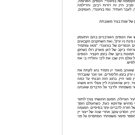
קסומה של בורגונדי: הנופים, הארומה,
יב היין זה דורות רבים, והדילמה
עבר העתיד. נופי בורגונדי, העמקים,
ן של שנת בציר משובחת.
 על הסרט:
יש את הנופים האורבניים בהם התעסק
ז פינת ניו יורק", ואת השחקנים הקבועים
 הכפריים של בורגונדי. "מאז ומתמיד
רחתי ביקב של ז'אן מארק רולו (שחקן
מונות ביקב שלו בזמן הקציר. הנופים
עולם היין שבו את ליבי והולידו בי את
לפיש.
 שאוהב מאוד יין ותמיד נהג לקחת את
ו יורק בזמן הלימודים, אני זוכר שעבדתי
ן סוגי היין. ברגע הזה הבנתי עד כמה
יר. כיוון שהאהבה ליין אצלי היא משהו
פור משפחתי ולדבר על הדברים שאנחנו
יר הגדולה, הפעם הרגשתי צורך לחזור
 מרגיש שדווקא כעת, כשהעולם הופך
 של חזרה לדברים יותר בסיסיים. המגמה
ין. הסרט עוקב אחרי שנה של ייצור יין
 מספר סיפור משפחתי המתפרס על פני