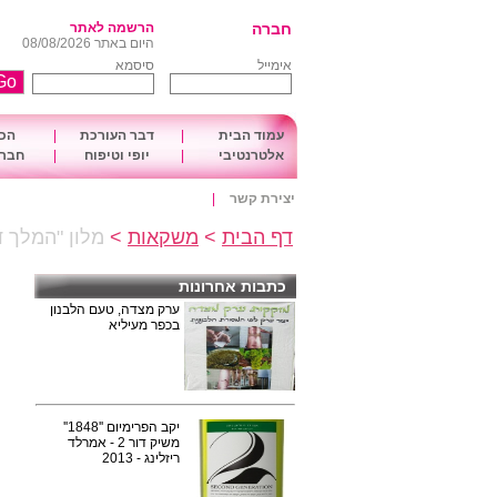
חברה
הרשמה לאתר
היום באתר 08/08/2026
אימייל
סיסמא
עמוד הבית
|
דבר העורכת
|
הכו
אלטרנטיבי
|
יופי וטיפוח
|
חברה
יצירת קשר
|
דף הבית
>
משקאות
>
מלון "המלך ד
כתבות אחרונות
ערק מצדה, טעם הלבנון
בכפר מעיליא
יקב הפרימיום ''1848''
משיק דור 2 - אמרלד
ריזלינג - 2013