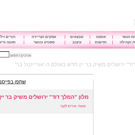
ח הנשי
|
אופנה
|
מבצעים
|
עסקים וקריירה
|
הורים ויל
 וקהילה
|
חדשות
|
עיצוב
|
ספורט וכושר
|
תזונה ודי
ארכיון / חפש
וד" ירושלים משיק בר יין חדש באולם ה-'אוריינטל בר'
שתפו בפייסב
מלון "המלך דוד" ירושלים משיק בר יין
מאת: איריס לקנר