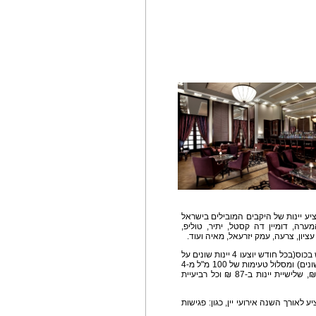
ציע יינות של היקבים המובילים בישראל
ערה, דומיין דה קסטל, יתיר, טוליפ,
 עציון, צרעה, עמק יזרעאל, מאיה ועוד.
התפריט מציע למכירה יינות בכוס/בקבוק, יינות החודש בכוס(בכל חודש יוצעו 4 יינות שונים על
מנת לתת חשיפה ובמה למגוון הרב של סוגי היינות השונים) ומסלול טעימות של 100 מ"ל מ-4
יינות שיוצעו כל פעם מחדש כשזוג יינות יוצעו ב-59 ₪, שלישיית יינות ב-87 ₪ וכל רביעיית
 לאורך השנה אירועי יין, כגון: פגישות