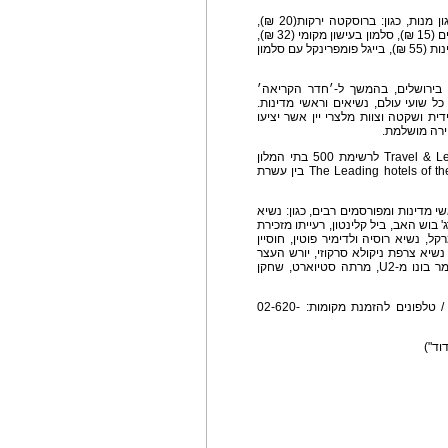
תפריט המתאבנים המוגש בבר היין החדש מציע מגון מנות, כגון: ברוסקטה ירקות(20 ₪),
ברוסקטה דגים (25 ₪), פוקאצ'ה (15 ₪), ירקות חתוכים (15 ₪), סלמון בעישון מקומי (32 ₪),
ספייסי סלמון (28 ₪), פיש טמפורה (35 ₪), פלטת גבינות (55 ₪), בייגל פומפרינקל עם סלמון
 בירושלים, בהמשך ל-׳חדר הקריאה׳
ל שועי עולם, נשיאים וראשי מדינות.
ית ושקטה וצוות מלצרי יין אשר יציעו
ירה מושלמת.
מלון המלך דוד נבחר כדרך קבע על ידי מגזין Travel & Leisure לרשימת 500 בתי המלון
הטובים ביותר בעולם ועל ידי הארגון היוקרתיThe Leading hotels of the world בין עשרת
י מדינות ומפורסמים רבים, כגון: נשיא
 בוש האב, ביל קלינטון, רעייתו מזכירת
ל, נשיא רוסיה ולדימיר פוטין, חוסיין
נשיא צרפת ניקולא סרקוזי, יורש העצר
הספרי הנסיך פליפה, הזמרת ברברה סטרייסנד, הזמר בונו מ-U2, מרתה סטיוארט, שחקן
שעות פעילות: מידי ערב, משעה 17:00 ועד 24:30 / טלפונים להזמנת מקומות: 02-620-