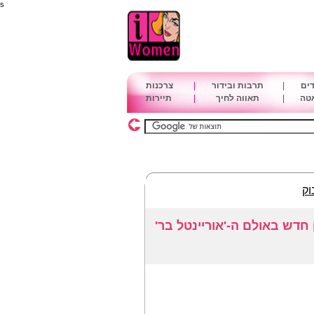
s
דים
|
תרבות ובידור
|
צרכנות
אטה
|
תאווה לחיך
|
תיירות
וק
 חדש באולם ה-'אוריינטל בר'