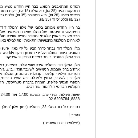
(32 ₪) וסלט 'סיזר' (35 ₪).
בר היין החדש ממוקם בלובי של מלון "המלך דוד"
המיתולוגי וההיסטורי של המלון שאירח מפגשים של כ
הבר מעוצב באופן אלגנטי ומהודר ומציע אווירה סוליד
לאורחים המלצות מקצועיות והתאמת יינות לבילוי באוו
בתי המלון הטובים ביותר במזרח התיכון ובאפריקה.
מלון המלך דוד ירושלים אירח שועי עולם, נשיאים, ראש
ארה"ב ברק אובמה, הנשיאים לשעבר גורג' וו.בוש, ג'ורג'
המדינה הילארי קלינטון, קנצלרית גרמניה, אנגלה מרק
מלך ירדן לשעבר, הנסיך צ'ארלס יורש העצר הבריטי, 
הקולנוע הבריטי רוג'ר מור ועוד רבים.
8888, 02-6208784
כתובת: רח' דוד המלך 23, ירושלים (בתוך מלון "המלך דוד")
נהדר !
(*צילומים: יורם אשהיים)