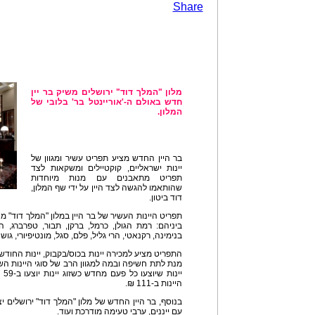
Share
מלון "המלך דוד" ירושלים משיק בר יין
חדש באולם ה-'אוריינטל בר' בלובי של
המלון.
בר היין החדש מציע תפריט עשיר ומגוון של
יינות ישראליים, קוקטיילים ומשקאות לצד
תפריט מתאבנים עם מנות מיוחדות
שהותאמו להגשה לצד היין על ידי שף המלון,
דוד ביטון.
תפריט היינות העשיר של בר היין במלון "המלך דוד" מ
ביניהם: רמת הגולן, כרמל, ברקן, תבור, טפרברג, המ
בנימינה, רקנאטי, הרי גליל, פלם, סגל, מונטיפיורי, גוש
היינות ב-111 ₪.
בנוסף, בר היין החדש של מלון "המלך דוד" ירושלים יציע
עם ייננים, ערבי טעימה מודרכת ועוד.