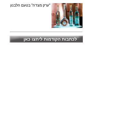
"ערק מצדה" בטעם הלבנון
לכתבות הקודמות ליחצו כאן