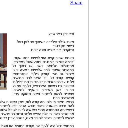
Share
תיאטרון באר שבע
מאת: ג'רלד סילברה בשיתוף עם ז'אן דאל
בימוי: נתן דטנר
שחקנים: אבי אוריה וחנה רוטם
האמת שהיה קצת הזוי לצפות במה שקורין
'דרמה קומית רומנטית ומשעשעת' כשבצפון
מתחוללת מלחמה קשה. אז בתוך כל
המהומה אפשר לומר שלצפות ב'שעה וחצי
איחור' זה מעין 'קומיק ריליף'. אתנתחתא
קומית. קודם כל - זו הצגה לבני חמישים
פלוס. עד כה הגבורים בקומדיות 'סמי קלילות'
שכאלה היו בשנות הארבעים, כלומר אמצע
החיים, כאן הגבורים נושקים לשישים,
עומדים לצאת לפנסיה ופרצי תשוקה עדיין
מפעפעים בהם.
הרעיון מאוד מוצלח: מה קורה לזוג, שבן הזקונים של
להם נכדה ראשונה ובעוד חודש הגבר יוצא לפנסי
מה שהיה פעם. תוחלת החיים עלתה והיום בני שישים
יוצאים לפנסיה, בעצם לחוסר מעש, כשהם עדיין בכושר
המחזאי יכול היה 'לעוף' עם נקודת המוצא הזו והגיל 