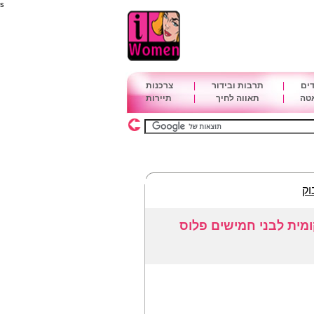
s
דים
|
תרבות ובידור
|
צרכנות
אטה
|
תאווה לחיך
|
תיירות
וק
ומית לבני חמישים פלוס