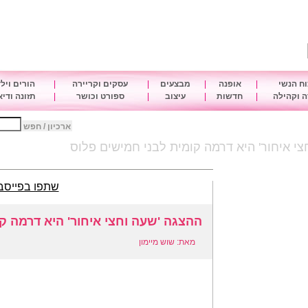
ח הנשי
|
אופנה
|
מבצעים
|
עסקים וקריירה
|
הורים ויל
 וקהילה
|
חדשות
|
עיצוב
|
ספורט וכושר
|
תזונה ודי
ארכיון / חפש
צי איחור' היא דרמה קומית לבני חמישים פלוס
שתפו בפייסב
ההצגה 'שעה וחצי איחור' היא דרמה ק
מאת: שוש מיימון