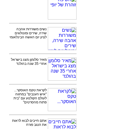
נשים משוררות אהבה
שירה, שירים ומונולוגים
לציון יום האשה הבינלאומי
מאיר סלומןן מצג בישראל
אחרי 35 שנה בהולנד
לקראת טקס האוסקר...
"איש הענבים" במחווה
לעולם הקולנוע עם "בית
פתוח מהסרטים"
אתם חייבים לבוא לראות
את הנגב פורח