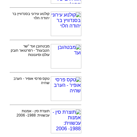
קולנוע עירוני בסנדוויץ בר
יהודה הלוי
מבטהובן ועד "שר
הטבעות" - רפרטואר חובק
עולם וסיגנונות
טקס פרסי אופיר - הערב
שהיה
תוצרת סין - אמנות
עכשווית: 1988- 2006