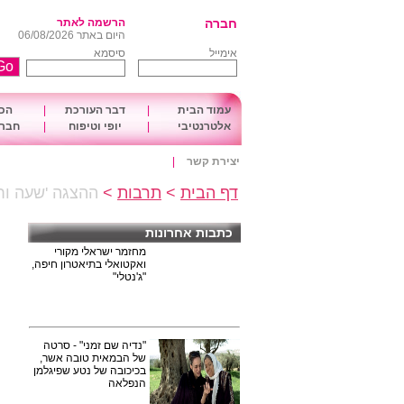
חברה
הרשמה לאתר
היום באתר 06/08/2026
אימייל
סיסמא
עמוד הבית
|
דבר העורכת
|
הכו
אלטרנטיבי
|
יופי וטיפוח
|
חברה
יצירת קשר
|
דף הבית
>
תרבות
>
ההצגה 'שעה וח
כתבות אחרונות
מחזמר ישראלי מקורי
ואקטואלי בתיאטרון חיפה,
"ג'נטלי"
"נדיה שם זמני" - סרטה
של הבמאית טובה אשר,
בכיכובה של נטע שפיגלמן
הנפלאה