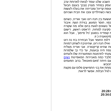
י השבע שלנו עומד לצאת לארוחת ערב
סק במחיר מצויין (ובכך בעצם הבעל
חוטפת קריזה' ומכריחה את בעלה לעשות
יו כשהילדים עזבו את הבית ושניהם
עשעת בין חנה רוט ואבי אוריה, כשהם
י, חוסר המעש, בגידת הגוף, איבוד
 נושאים לגעת בהם אלא מה שקורה
ם סקיצה למחזה, דראפט ראשון, רישום
ומדיה בסגנון 'ניל סיימון' , אבל הוא
טואציה כ זו.
 דלות החומר אבל הבחירה בח נה רוט
 ואילו חנה רוט, שהיטיבה לשחק דמויות
ות שהיא קריקטורה. אבי אוריה מצליח
נפח חיה ובועטת, עד כדי כך שלמרות
מנתי לחרמנות המתעוררת שלו ולעתים
ומלבד כמה מאניירות המאפיינות
נשים
ם היתה 'פאם פאטאל'. ברוב הפעמים
כובש.
עמתת את בני החמישים פלוס עם מקצת
לגיל הבלות. אפשר לראות.