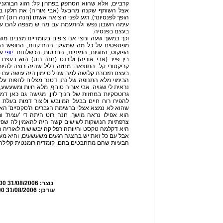
קרביים, אלא שהוא הסתפק בפתרון קל: הזוג הבורגנ
אצל השותף שקנה מהבעל (אבי אוריה) את חלקו בע
הופך לפנסיונר). רגע לפני היציאה אשתו (חנה רוט) '
עימה חשבון נפש ולהתעמת עם מה ש מצפה להם עכש
בעצם בפנסיה.
וכך במשך שעה וחצי אנו צופים בקומדיית מצבים מש
מפטפטים על כל מה שמעיק: ההזדקנות, החופש הכפו
הפוקוס, הזוגיות, המיניות, החרטות, הכשלונות.
יופי
של
בין פייר (אבי אוריה) ולורנס (חנה רוט) הוא בעצ
קריקטורי קל. התוצאה: מחזה דליל שהיה רוצה להיות ק
בעצם תזכורת קלושה למה שניל סיימון היה עושה עם סי
הבימוי מלא התנופה של נתן דטנר מצליח לחפות על
נראית לי שגויה. אבי אוריה סוחף, מלא חיות ומשעשע,
גרוטסקיות במחזות של חנוך לוין, מגישה גם כאן דמ
להפיח רוח חיים בבעל המיובש וליצור דמות בעלת 
שהוא לא נמצא אצלי ברשימת הגברים ה'סקסיים' הא
הוא אפילו נראה מושך. חנה רוט היתה די 'עצית' 
צרפתיות הנושקות לשישים קשה היה להאמין לה שפע
היא דקלמה טקסט והיוותה רפליקה יבשושית לאוריה ה
אבל עם כל זאת יש בהצגה רגעים משעשעים, והיא מ
הבעיות שהם מתחבטים בהם. קומדיה רומנטית קלילה 
נוצר:
31/08/2006 20:28:00
עודכן:
31/08/2006 20:34:00