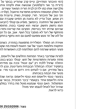
(רמי הויברגר המדוייק), טייס קרב שהודיע בבוקר על
(דורית בר אור ה'קלפטע') שנטשה אותו ולקחה אית
מלבישה אותו כמו ילדה) לבית הוריה המאוד עשירים.
אל הסלון המטופח והחמים מתפרצת איזאבל, (קלרה ח
הכי טוב של הויברגר. חורי, קוקטית, נשית, צייצני
רק אמש, אבל עדיין לא נרגעה מן הסיוט שעברה עם בע
הראשון של החתונה. בהמשך, מופיע גם קנולר ('הבועה
הומו נחשק וחושק. עכשיו הוא קאובוי בוטה, מחוספס
שניהם שירתו יחד בטייסת, הפציצו את קוריאה וחזרו
מהתקף של רעד לא מוסבר בכל הגוף. אגב, גם כל הבית 
על לוע של הר געש ומפעם לפעם גם הוא נתקף בהתק
אווירת חג המולד הסולידית מתפוגגת במהרה, כשהמ
התקוות וחלומות העבר של שני הזוגות לעומת מה שקורה
פצעי הנפש שגרמה להם המלחמה לבין האפשרות להסתגל
למרות שמדובר באחד המחזות החלשים של ויליאמס, ה
מתח וסערות והתפרצויות של רגש. קנולר כובש בנוכ
החולה שרגיל ללכת רק ''עם זונות'' וככה גם מתיי
בתפקיד 'הכלה הבתולה' הבובתית והעדינונת, ונכון לה 
בשל ומדוייק, אם כי לעתים היה רדום או כבוי מדי.
מנער את הבמה בנוכחותו.
בקיצור- טנסי ויליאמס הוא טנסי ויליאמס. ונראה שכ
איזה ויליאמס אחד: בקאמרי 'ביבר הזכוכית', בבאר שב
הסתגלות'. האם טנסי שנמצא מוטל מת בחדר במלון כש
שהיה' יכול לאחל לעצמו יותר מזה?
כדאי לראות.
נוצר:
25/10/2006 12:40:00