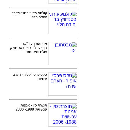
קולנוע עירוני בסנדוויץ בר
יהודה הלוי
מבטהובן ועד "שר
הטבעות" - רפרטואר חובק
עולם וסיגנונות
טקס פרסי אופיר - הערב
שהיה
תוצרת סין - אמנות
עכשווית: 1988- 2006