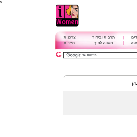
s
דים
|
תרבות ובידור
|
צרכנות
אטה
|
תאווה לחיך
|
תיירות
וק