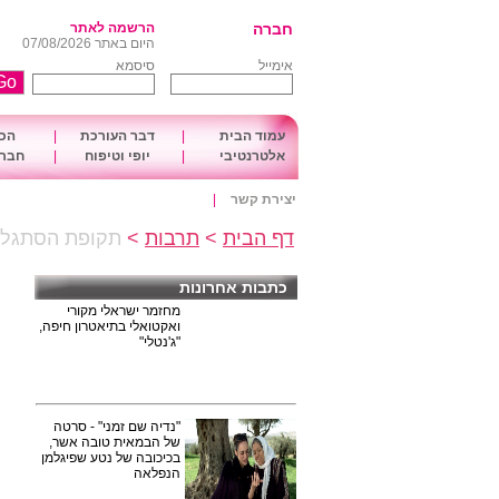
חברה
הרשמה לאתר
היום באתר 07/08/2026
אימייל
סיסמא
עמוד הבית
|
דבר העורכת
|
הכו
אלטרנטיבי
|
יופי וטיפוח
|
חברה
יצירת קשר
|
דף הבית
>
תרבות
>
תקופת הסתגלו
כתבות אחרונות
מחזמר ישראלי מקורי
ואקטואלי בתיאטרון חיפה,
"ג'נטלי"
"נדיה שם זמני" - סרטה
של הבמאית טובה אשר,
בכיכובה של נטע שפיגלמן
הנפלאה