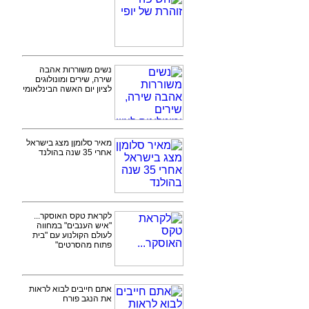
נשים משוררות אהבה
שירה, שירים ומונולוגים
לציון יום האשה הבינלאומי
מאיר סלומןן מצג בישראל
אחרי 35 שנה בהולנד
לקראת טקס האוסקר...
"איש הענבים" במחווה
לעולם הקולנוע עם "בית
פתוח מהסרטים"
אתם חייבים לבוא לראות
את הנגב פורח