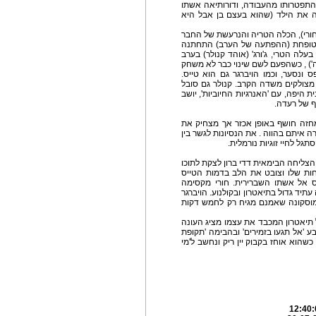
 התפטרותו מהעבודה, ודורותיאה אשתו
ה את הילד (שהוא בעצם בן אבל היא
ורי), הכלה הטריה והנרעשת של החבר
ת ומטופחת (ההפתעה של הערב) התחתנה
לה הטרי, ג'ורג' (אוהד קנולר) בערב
') , כשהפעם לשם שינוי כבר לא משחק
 ונסער, וכמו הויברגר גם הוא טייס.
 מצולקים משדה הקרב. קנולר גם סובל
היפה, עם 'האנרגיות החיוביות', יושב
ף של רעדה.
חזה חושף באופן אכזר אך מצחיק את
 איתם בהווה . את הנסיונות לגשר בין
 לחיי זוגיות נורמלית.
צליחה הבימאית דדי ברון לצקת לתוכו
חות שלו וצובט את הלב בדמות הטייס
חס אל אשתו השברירית. חורי מקסימה
עתיד גדול בתיאטרון ובקולנוע. הויברגר
 ומוסקונה שאמנם מגיח רק לחמש דקות
ל תיאטרון המכבד את עצמו מציג העונה
ע 'אל תגעו בזמירים' ובהבימה 'תקופת
הוא אוחז בקבוק יין ריק ונחשב ל'מי