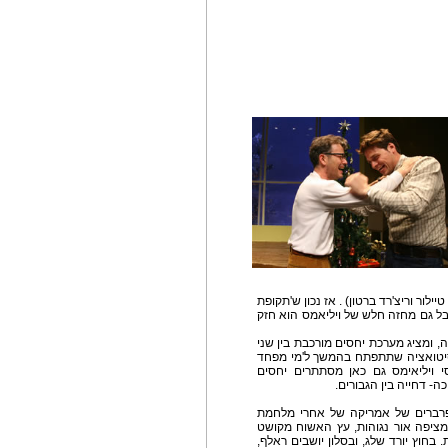
ז טיילור וריצ'רד ברטון) . אז נכון ש'תקופת
ל גם מחזה חלש של ויליאמס הוא חזק
ה, ומציג מערכת יחסים מורכבת בין שני
סיטואציה שתתפתח בהמשך ל'מי מפחד
סי ויליאימס גם כאן מסתתרים יחסים
ה- דחייה בין הגבורים.
בפרברים של אמריקה של אחרי מלחמת
מציפה אור נגוהות, עץ האשוח מקושט
חוץ יורד שלג, ובסלון יושבים ראלף,