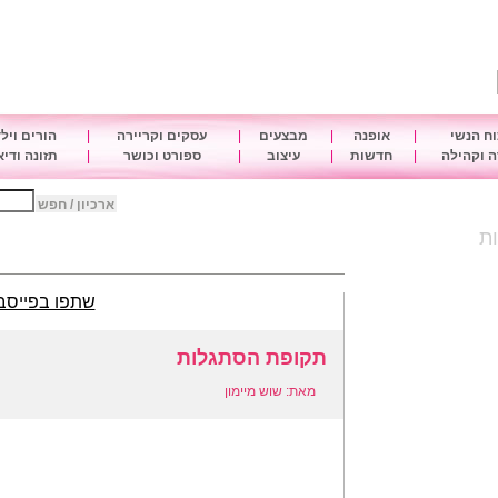
ח הנשי
|
אופנה
|
מבצעים
|
עסקים וקריירה
|
הורים ויל
 וקהילה
|
חדשות
|
עיצוב
|
ספורט וכושר
|
תזונה ודי
ארכיון / חפש
ת
שתפו בפייסב
תקופת הסתגלות
מאת: שוש מיימון