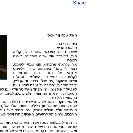
Share
מאת: טנסי ןויליאמס
בימוי: דדי ברון
תיאטרון הבימה
שחקנים: רמי הויברגר, אוהד קנולר, קלרה
חורי, דוריתבר אור, אריה מוסקונה, אורנה
רוטברג
איך שקראתי שהמחזאי הוא טנסי ויליאמס,
רצתי ל'הבימה' בשקיקה. שהרי ויליאמס
אחראי על כמה יצירות הנחשבות
לקלאסיקות בתיאטרון העולמי: 'חשמלית
ושמה תשוקה' (עם מרלון ברנדו וויויאן ליי),
'ביבר הזכוכית', 'חתולה על גג פח לוהט' ( עם
ליז טיילור ופול ניומן) ו'מי מפחד מוירג'יניה וולף' (עם לי
הסתגלות' הוא אחד המחזות החלשים שלו, לטעמי, אב
בהשוואה לכל היתר.
ויליאמס נוקט בז'אנר של קומדיית יחסים קולחת ושנונ
זוגות המתפתחת אל תוך הלילה בחסות האלכוהול (
מוירג'יניה וולף' הבלתי נשכח). כמו תמיד אצל טנ
מורכבים, זרמים תת קרקעיים, מאבקי כוחות ויחסי משיכ
זה מתחיל בשלווה פסטוראלית: בית בורגני מהוגן 
קוריאה. סוף שנות החמישים. ערב חג המולד, האח 
ומאיר בעשרות פנסים קטנים ומוקף בשפע של מתנות. ב