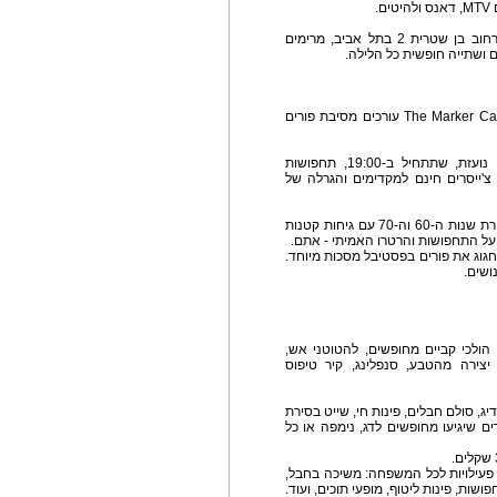
# שתייה חופשית בסטוקו - בגן האירועים סטוקו, ברחוב בן שטרית 2 בתל אביב, מרימים
 ושתייה חופשית כל הלילה.
# חברים מהקפה בדיווה - חברי הרשת החברתית The Marker Cafe עורכים מסיבת פורים
# בבר "התחנה" בתל אביב עורכים מסיבת פורים נועזת, שתתחיל ב-19:00, תחפושות
 צ'ייסרים חינם למקדימים והגרלה של
# במועדון "מקסים" יערכו מסיבת רטרו רומנטית באווירת שנות ה-60 וה-70 עם גיחות קטנות
 יחגוג את פורים בפסטיבל מסכות מיוחד.
ושים.
, הולכי קביים מחופשים, להטוטני אש,
יצירה מהטבע, סנפלינג, קיר טיפוס
יג, סולם חבלים, פינות חי, שייט בסירת
ים שיגיעו מחופשים לדג, נימפה או כל
 פעילויות לכל המשפחה: משיכה בחבל,
ות, פינות ליטוף, מופעי תוכים, ועוד.