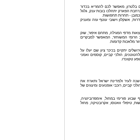
ם בלטרון, מאפשר לכם להמריא בכדור
חבת הפארק יתהלכו בובות ענק, גלגל
כמובן - תחרות תחפושות.
ות, אשקלון וישובי עוטף עזה ומעניק
וצאות מדפי המגילה, מתחם איפור, שוק
וב הרומי המשוחזר, המאפשר למבקרים
ור מלאכות קדומות.
ושלים יתקיים בכיכר ציון שם יעלו על
טוטנים, הולכי קביים, קוסמים ואמני
פע טקוונדו.
העדלאידע בבאר שבע תעמוד גם היא בסימן 60 שנה לעיר ולמדינת ישראל ותארח את
כי קביים, רוכבי אופנועים ומיצגים של
שבוע פורימי במחול, אימפרוביזציה,
ת, טיפולי וואטסו, אקרובטיקה, מחול