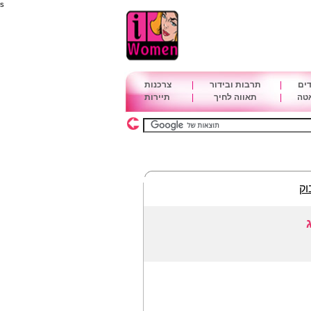
s
דים
|
תרבות ובידור
|
צרכנות
אטה
|
תאווה לחיך
|
תיירות
וק