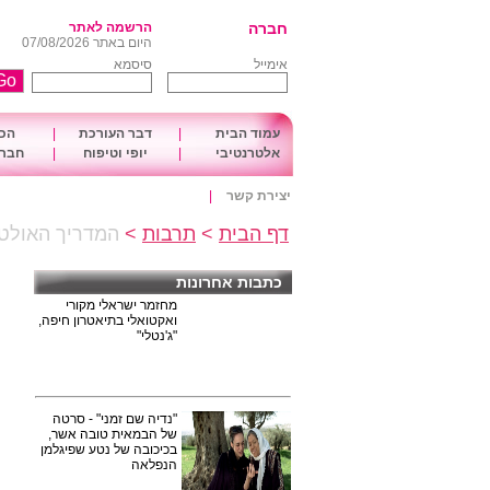
חברה
הרשמה לאתר
היום באתר 07/08/2026
אימייל
סיסמא
עמוד הבית
|
דבר העורכת
|
הכו
אלטרנטיבי
|
יופי וטיפוח
|
חברה
יצירת קשר
|
דף הבית
>
תרבות
>
המדריך האולט
כתבות אחרונות
מחזמר ישראלי מקורי
ואקטואלי בתיאטרון חיפה,
"ג'נטלי"
"נדיה שם זמני" - סרטה
של הבמאית טובה אשר,
בכיכובה של נטע שפיגלמן
הנפלאה