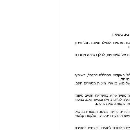
ים ביציאה.
ת פרטיות ולכאלו המוניות וכל תירוץ
.
ת של אפשרויות, להלן רשימה מכובדת
ול האקדמי המכללה למנהל, בשיתוף
יוחד.
של מוש בן ארי, מיטות מסאז'ים חינם,
יה מפיק אירוע בהשראת הטיים סקוור,
 : בר חופשי, מופעי לוליינות, אקרובטיקה ואש. בנוסף,
תחפושות נושאת פרסים.
בת פורים פרועה כמיטב המסורת בנושא:
לנושא מוסיקת דיסקו עד אלקטרו-קלאש.
 הילדודס למועדון ופוצחים במסיבת