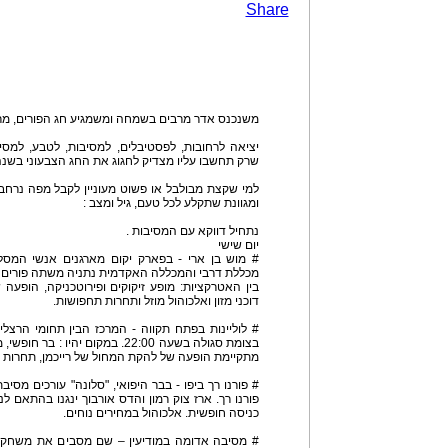
Share
משנכנס אדר מרבים בשמחה ומשמגיע חג הפורים, מרב
יציאה לרחובות, לפסטיבלים, למסיבות, לטבע, למסיבו
שרק תחשבו עליו מצדיק לחגוג את החג הצבעוני בשנה
למי שקצת מבולבל או פשוט מעוניין לקבל מפה נרחב
ומגוונת שתקלע לכל טעם, גיל ומצב :
נתחיל דווקא עם המסיבות .
יום שישי
# מוש בן ארי - בפארק יקום מארגנים אנשי המסל
מכללת דרבי והמכללה האקדמית נתניה משתה פורים מ
בין האטרקציות: מופע זיקוקים ופירוטכניקה, הופעה 
דוכני מזון ואלכוהול מוזל ותחרות תחפושות.
# לוליינות בפתח תקווה - המרכז הבין תחומי הרצל
בצומת סגולה בשעה 22:00. במקום יהיו
מתקיימת הופעה של להקת המחול של רייכמן, תחרות 
# פורנו רך ביפו - בבר היפואי, "סלונה" עורכים מסי
פורנו רך. ארז צוק רמון והדס אורבוך ינגנו בהתאם 
כניסה חופשית. אלכוהול במחירים נוחים.
# מסיבה אדומה במודיעין – שם מסבים את משחקיית