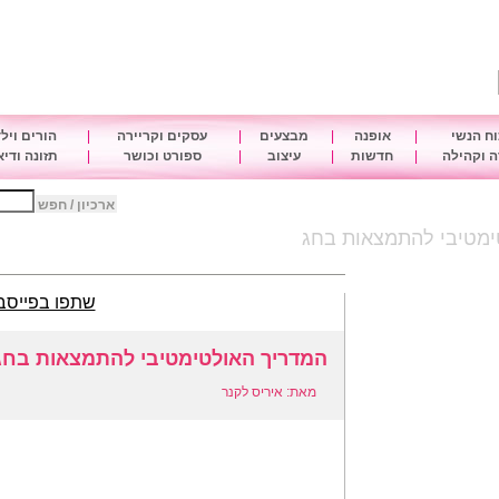
ח הנשי
|
אופנה
|
מבצעים
|
עסקים וקריירה
|
הורים ויל
 וקהילה
|
חדשות
|
עיצוב
|
ספורט וכושר
|
תזונה ודי
ארכיון / חפש
ימטיבי להתמצאות בחג
שתפו בפייסב
המדריך האולטימטיבי להתמצאות בחג
מאת: איריס לקנר