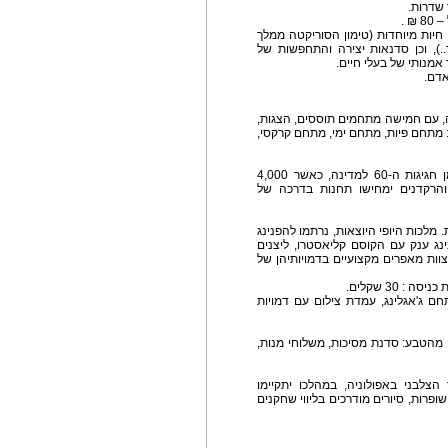
שדרות.
חיות מיוחדות (טימון הסוריקטה ממלך
..), וכן סדנאות יצירה והתחפשות של
אמנותי של בעלי חיים.
דה, עם חמישה מתחמים תוססים, הצגות,
ים: מתחם פיות, מתחם ימי, מתחם קרקסי,
- העדלאידע המסורתית בחולון תעמוד השנה בסימן חגיגות ה-60 למדינה, כאשר 4,000
מורות והרקדנים ימחישו תחנות בדרכה של
ת. מלכות היופי היוצאות, נרתמו להפנינג
ינג ענק עם הקוסם קליאסטרו, ליצנים
וות מאפרים מקצועיים בדמויותיהן של
מתחם ג'אגלינג, עמדת צילום עם דמויות
רה מהטבע: סדנת מסיכות, משלוחי מנות,
 הצלבני באפולוניה, במהלכו יתקיימו
ופרות, סיורים מודרכים בליווי שחקנים