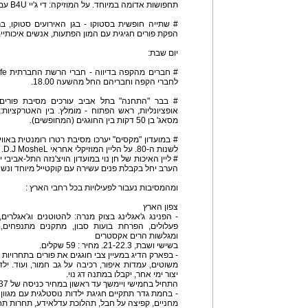
תחפושות אדומה במיוחד. על המוזיקה: די ג'יי B4U עם MTV, דאנס ולהיטים.
הפקת פורים חגיגית עם המון הפתעות, אנשים איכותיים
יום שבת:
לחברי הקפה וחבריהם החל מהשעה 18.00.
אופציונליות, ראש הפתוח - מומלץ. בין האטרקציות:
מסאג' בן 50 דקות בין החוגגים (המחופשים).
לשנות ה-80. על הליין המוזיקלי אחראי D.J MosheL. על התחפושות והרטרו האמיתי - אתם.
# ליין האיכות של חן נוי במועדון הויצ'נזה התל-אביבי
הערב יחל בקבלת פנים עשירה עם קוקטייל מיוחד ונשנ
ומהמסיבות נעבור לפעילויות בכל רחבי הארץ :
צפון הארץ
- הפנינג ג'אגלינג בצוק מנרה: להטוטנים וג'אגלרים
פעלולים, הפרחת בועות סבון, מתקנים מתנפחים, 
ומגלשות הרים אקסטרים
בשישי ושבת, 21-22.3. מחיר : 59 שקלים.
- בפארק הדיג במעיין צבי חוגגים את פורים בתחרויות ד
משוטים, עמדות איפור, רכיבה על גב חמור, ועוד. ילד
יצור ימי אחר, יקבלו במתנה דג נוי.
התחיל בחמישי ויימשך עד ראשון במחיר כניסה של 37 שקלים.
- בחמת גדר תתקיים חגיגת ילדות נוסטלגית עם מגוון
מחניים, קפיצה על חבל, תהלוכת עדלאידע, תחרות תחפוש