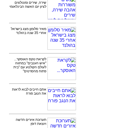
שירה, שירים ומונולוגים
לציון יום האשה הבינלאומי
מאיר סלומןן מצג בישראל
אחרי 35 שנה בהולנד
לקראת טקס האוסקר...
"איש הענבים" במחווה
לעולם הקולנוע עם "בית
פתוח מהסרטים"
אתם חייבים לבוא לראות
את הנגב פורח
תערוכת איורים חדשה
ויוצאת דופן