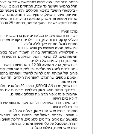
כניסה חינם למי שיגיע לבוש בתחפושת שנרכשה בעיר 
החל בחמישי ויימשך עד שבת, המחירים נעים בין 60 ל – 80 ₪ .
- ב"ספארי חושים" בקיבוץ הסוללים יתקיים מפגש עם 
האריות, פינקי השועל, פינוקיו ובלה החוטמנים ועוד
אריזות ממחוזרות, משחק הסוואה בטבע, וסדנת איפור 
מתחיל דווקא בשבת ויימשך עד שני, כניסה : 25 ₪ / לאדם.
מרכז הארץ
- בן יהודה משתגע : קרנבל פורים ענק ברחוב בן יהו
פעלולי קרקס, בובות ענק, כוכבי ילדים, ריקודים ושיר
מתחם ג'ונגל ומתחם אלף לילה ולילה.
יום שישי, הגעה חופשית בין 10:00-14:00
המשתתפים, 20 מיצגי הענק ומתקנים התז
המדינה, דרך עיניהם של הילדים.
ביום שישי, החל מהשעה 12:00. השתתפות חופשית.
- תנו לחיות לחגוג עם מלכות יופי: לירן כוהנר ושרון קנ
פורים של עמותת "תנו לחיות לחיות" וישתתפו בהפנ
ואמנים נוספים שהתנדבו לאפר את הילדים יחד עם צ
חיות שונות,
ביום שישי, מרכז KRYOLAN, המרד 29 תל אביב. עלות כניסה : 30 שקלים.
- דיזנגוף סנטר חוגג: מגוון פעילויות פורימיות עם 
אהובות, פינת איפור מקצועית ופסלים אנושיים.
דווקא ביום ראשון
- סדנאות יצירה במוזיאון הילדים: מגוון סדנאות יצי
פרחים לגינה ועוד.
מתקיים בימים שישי עד ראשון, בעלות של 20 ₪ .
- תופים וצלבנים באפולוניה: הפנינג חגיגי במבצר
מפגשים עם אלים צידוניים ססגוניים, תהלוכת תופים וש
ויצירת אנסמבל של כלי הקשה ומשחקי מוזיקה.
ימים שישי ושבת, בעלות סמלית.