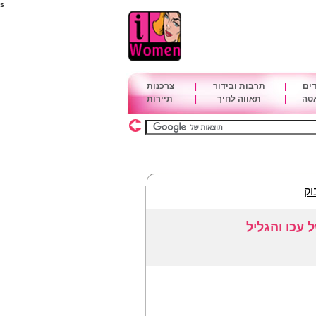
s
דים
|
תרבות ובידור
|
צרכנות
אטה
|
תאווה לחיך
|
תיירות
וק
 עכו והגליל