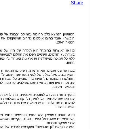
Share
המוזיאון הנמצא בלב החומה (ממוקם "בבורג' אל קו
המאה ה-20.
מוזיאון "אוצרות בחומה" הוא תולדה של חזון של שני
בעזרת 75 תורמים, השניים הפכו את החלום למצי
ללא כל תמיכה ממשלתית או ארגונית ומנוהל ע"י עמ
החזון.
השוק מציע טיול בגליל של לפני מאה שנה ועוצב ע"י 
האולמות המקומרים לחנויות בהן מוצגים כלי עבודה ו
עץ, נפח, רצען ועוד. בתאי השוק משולבים סורגים ודל
ומיכאל - מקימיו.
באגף השני המוקדש לאוספים ואספנים, ניתן לראות 
עם הקדשה לאחמד אל ג'זאר, כלי קודש משלושת הדת
לתערוכות מתחלפות. כרגע מוצגות שם עבודות בצלאל מ
אפגניים ועוד.
פינה נוספת במוזיאון היא החצר הפנימית. בחצר מ
העותומאנים שהגנו על העיר . הגינה הקיימת משמשת
ערבי מוזיקה ותרבות.
הגינה נקראת "גן שטראוס" ומוקדשת לזכרם של הור