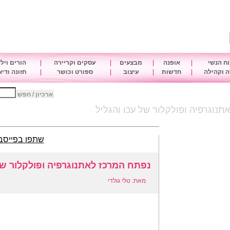
ח הנשי
|
אופנה
|
מבצעים
|
עסקים וקריירה
|
הורים ויל
 וקהילה
|
חדשות
|
עיצוב
|
ספורט וכושר
|
תזונה ודי
ארכיון / חפש
תנוגרפיה ופולקלור של עכו והגליל
שתפו בפייסב
נפתח המרכז לאתנוגרפיה ופולקלור של
מאת: טלי גולדי