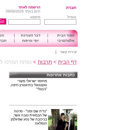
חברה
הרשמה לאתר
היום באתר 09/08/2026
אימייל
סיסמא
עמוד הבית
|
דבר העורכת
|
הכו
אלטרנטיבי
|
יופי וטיפוח
|
חברה
יצירת קשר
|
דף הבית
>
תרבות
>
נפתח המרכז לא
כתבות אחרונות
מחזמר ישראלי מקורי
ואקטואלי בתיאטרון חיפה,
"ג'נטלי"
"נדיה שם זמני" - סרטה
של הבמאית טובה אשר,
בכיכובה של נטע שפיגלמן
הנפלאה