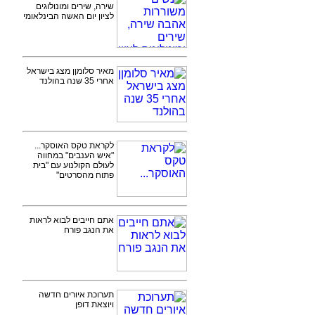
שירה, שירים ומונולוגים
לציון יום האשה הבינלאומי
מאיר סלומןן מצג בישראל
אחרי 35 שנה בהולנד
לקראת טקס האוסקר...
"איש הענבים" במחווה
לעולם הקולנוע עם "בית
פתוח מהסרטים"
אתם חייבים לבוא לראות
את הנגב פורח
תערוכת איורים חדשה
ויוצאת דופן