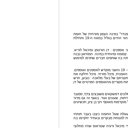
מנדר" בפינה הצפון מזרחית של חומת
היבשה), אוצר בחובו אוספים נדירים המשקפים את הווי החיים בגליל במאה ה-19 ותחילת
 אספנים : דן הורטמן ומיכאל לוריא.
אות קסומה ומיוחדת במינה. המוזיאון נבנה
ותה בה שותפים חברים שתרמו למימוש
במוזיאון שני אגפים. האחד מדמה שוק מן המאה ה – 19 והשני מוקדש לאספנים ואוספים.
האמנית, מיכל מזרחי. מיכל חילקה את
תוצרתם של בעלי מלאכה : כובען, חרש
תות מקוריים מהאוספים הפרטיים של דן
סלונים דמשקאים משובצים צדף, סמובר
ות, שעונים ועוד. באגף זה גם מדור
וקדמות מאוסף ויקי בן ציון, תכשיטים
עוגלת שעל החומה ניצבו בעבר תותחי
 למנוחת מבקרים ובעתיד יתקיימו בה
י מיכאל ורעיה שטראוס שהיו מחלוצי