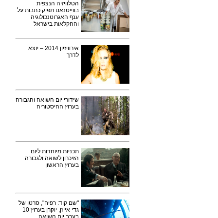
הטלוויזיה הנצפית
בווייטנאם תפיק כתבות על
ענף האגרוטנכולוגיה
והחקלאות בישראל
אירוויזיון 2014 – יוצא
לדרך
שידורי יום השואה והגבורה
בערוץ ההיסטוריה
תכניות מיוחדות ליום
הזיכרון לשואה ולגבורה
בערוץ הראשון
"שם קוד: רפיח", סרטו של
גדי אייזן, יוקרן בערוץ 10
בערב יום השואה