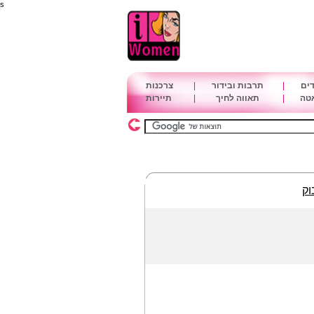
s
דים
|
תרבות ובידור
|
צרכנות
אטה
|
תאווה לחיך
|
תיירות
וק