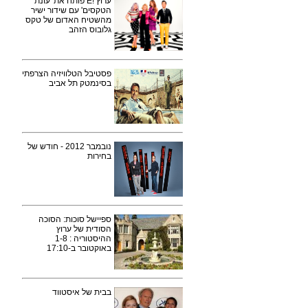
ערוץ !E פותח את 'עונת
הטקסים' עם שידור ישיר
מהשטיח האדום של טקס
גלובוס הזהב
פסטיבל הטלוויזיה הצרפתי
בסינמטק תל אביב
נובמבר 2012 - חודש של
בחירות
ספיישל סוכות: הסוכה
הסודית של ערוץ
ההיסטוריה : 1-8
באוקטובר ב-17:10
בבית של איסטווד