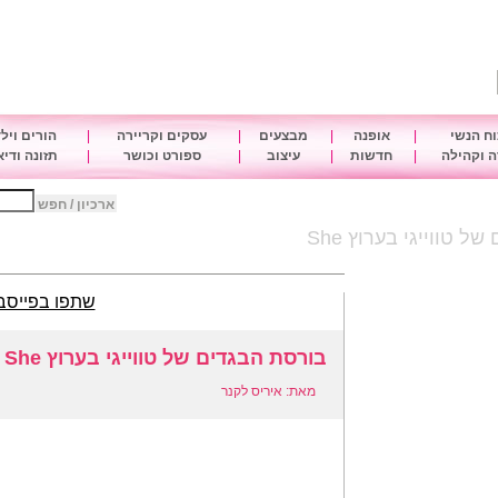
ח הנשי
|
אופנה
|
מבצעים
|
עסקים וקריירה
|
הורים ויל
 וקהילה
|
חדשות
|
עיצוב
|
ספורט וכושר
|
תזונה ודי
ארכיון / חפש
 טווייגי בערוץ She
שתפו בפייסב
בורסת הבגדים של טווייגי בערוץ She
מאת: איריס לקנר