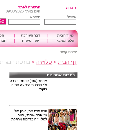
חברה
הרשמה לאתר
היום באתר 09/08/2026
אימייל
סיסמא
עמוד הבית
|
דבר העורכת
|
הכו
אלטרנטיבי
|
יופי וטיפוח
|
חברה
יצירת קשר
|
דף הבית
>
טלויזיה
>
בורסת הבגדים של
כתבות אחרונות
אסתר (אתי) קסטרו בורכה
ע"י הרבנית הידועה חסיה
בוקעי
זוכה פרס אמי, ארון פול
מ"שובר שורות", חוזר
לטלוויזיה בדרמה מרתקת