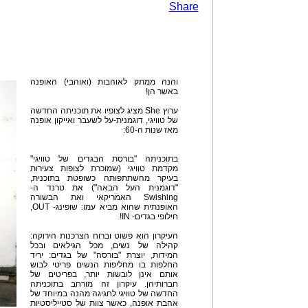
Share
והנה ממתק לאוהבות (ואוהבי) האופנה
באשר הן!
ערוץ She מציג לצופיו את תוכניתה החדשה
של טוויגי, דוגמנית-על לשעבר ואייקון אופנה
מאז שנות ה-60:
בתוכניתה "בורסת הבגדים של טוויגי"
מקדמת טוויגי (שמוכרת לצופות צעירות
בעיקר מהשתתפותה כשופטת בתוכנית,
"דוגמנית העל הבאה") את טרנד ה-
Swishing האמריקאי ואת הבשורה
האופנתית שהוא מביא עמו: שופינג- OUT,
חילופי בגדים- IN!
העיקרון הוא פשוט וברוח הצרכנות הירוקה:
קהילה של נשים, מכל הגילאים ובכל
המידות, יוצרת "בורסה" של בגדים: יריד
החלפות בו מחליפות הנשים פריטי לבוש
אותם אינן לובשות יותר, בפריטים של
חברותיהן. עיקרון זה מורחב בתוכניתה
החדשה של טוויגי לחגיגה מהנה במיוחד של
אהבת אופנה, כאשר צוות של סטייליסטיות