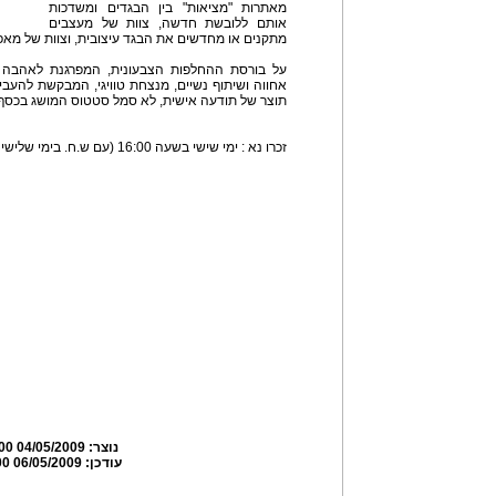
מאתרות "מציאות" בין הבגדים ומשדכות
אותם ללובשת חדשה, צוות של מעצבים
מתקנים או מחדשים את הבגד עיצובית, וצוות של מא
על בורסת ההחלפות הצבעונית, המפרגנת לאהבה 
אחווה ושיתוף נשיים, מנצחת טוויגי, המבקשת להעביר
תוצר של תודעה אישית, לא סמל סטטוס המושג בכסף!
זכרו נא : ימי שישי בשעה 16:00 (עם ש.ח. בימי שלישי בשעה 22:05), החל מה-15/05/09.
נוצר:
04/05/2009 07:37:00
עודכן:
06/05/2009 10:09:00