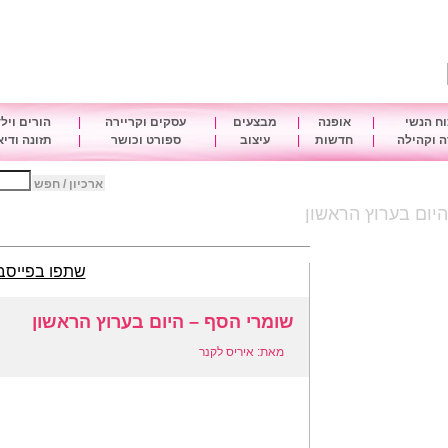
ח הנשי
|
אופנה
|
מבצעים
|
עסקים וקריירה
|
הורים ויל
 וקהילה
|
חדשות
|
עיצוב
|
ספורט וכושר
|
תזונה ודי
ארכיון / חפש
יום בערוץ הראשון
שתפו בפייסב
שומרי הסף – היום בערוץ הראשון
מאת: איריס לקנר