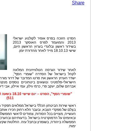
Share
הסרט הזוכה בפרס אופיר לקולנוע ישראלי
2013 והמועמד לפרס האוסקר 2013
בשידור ראשון ובלעדי בערוץ הראשון היום,
שישי 18.10.13 מייד לאחר מהדורת יומן.
לאחר שידור הגרסה הטלוויזיונית המלאה
לקהל בישראל של הסדרה "שומרי הסף",
ישדר הערוץ הראשון את סרטו המדובר של דרור מורה
הישראלי-פלסטיני ונושאים ביטחוניים נוספים מנ
אברהם שלום, יעקב פרי, כרמי גילון, עמי איילון, אבי דיכ
511)
ראשי שירות הביטחון הכללי בישראל ממלאים תפקיד מכר
בצִלם של מפקדי הצבא, ובעבר הלא רחוק הכירו אותם
העשייה, מצויים בכל הסודות, צמודים לראשי הממשל
ובאיומים על הדמוקרטיה בישראל. בדעותיהם ובהערכות
הממשלה ביהודה, בשומרון ובחבל עזה. החלטות שקיבלו
ימות.