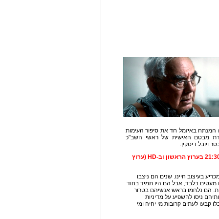
 המנתח באיזמל חד את סיפור העימות
קודת מבטם האישית של ראשי השב"כ
טר ויובל דיסקין.
"שומרי הסף", הסרט – יום שישי 18.10 בשעה 21:30 בערוץ הראשון וב-HD (ערוץ
יע בעיצוב חיינו. שנים הם ניצבו
 מעטים בלבד, אבל הם היו תמיד בחוד
ות. הם נלחמו בראש אנשיהם בטרור
יהם ניסו להשפיע על מדיניות
 קבעו לעתים קרובות מי יחיה ומי