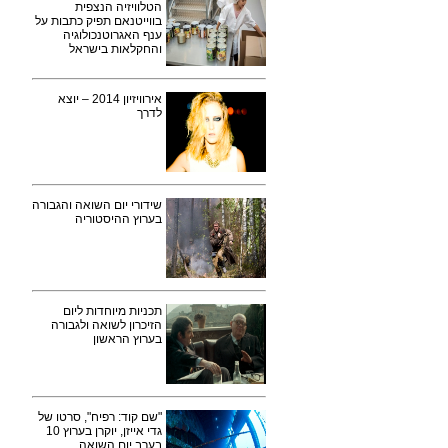
הטלוויזיה הנצפית
בווייטנאם תפיק כתבות על
ענף האגרוטנכולוגיה
והחקלאות בישראל
אירוויזיון 2014 – יוצא
לדרך
שידורי יום השואה והגבורה
בערוץ ההיסטוריה
תכניות מיוחדות ליום
הזיכרון לשואה ולגבורה
בערוץ הראשון
"שם קוד: רפיח", סרטו של
גדי אייזן, יוקרן בערוץ 10
בערב יום השואה