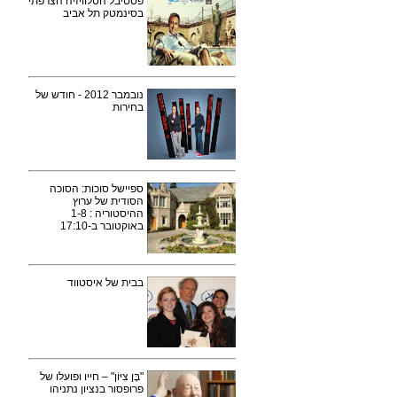
פסטיבל הטלוויזיה הצרפתי
בסינמטק תל אביב
נובמבר 2012 - חודש של
בחירות
ספיישל סוכות: הסוכה
הסודית של ערוץ
ההיסטוריה : 1-8
באוקטובר ב-17:10
בבית של איסטווד
"בֶּן צִיּוֹן" – חייו ופועלו של
פרופסור בנציון נתניהו