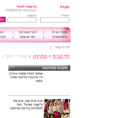
חברה
הרשמה לאתר
היום באתר 07/08/2026
אימייל
סיסמא
עמוד הבית
|
דבר העורכת
|
הכו
אלטרנטיבי
|
יופי וטיפוח
|
חברה
יצירת קשר
|
דף הבית
>
טלויזיה
>
שומרי הסף – ה
כתבות אחרונות
אסתר (אתי) קסטרו בורכה
ע"י הרבנית הידועה חסיה
בוקעי
זוכה פרס אמי, ארון פול
מ"שובר שורות", חוזר
לטלוויזיה בדרמה מרתקת