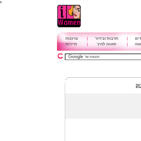
s
דים
|
תרבות ובידור
|
צרכנות
אטה
|
תאווה לחיך
|
תיירות
וק