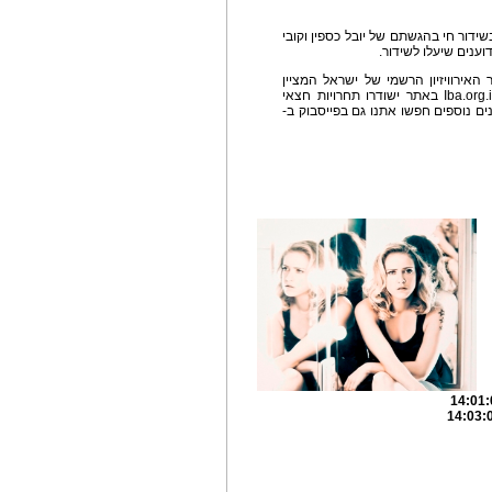
 בשידור חי בהגשתם של יובל כספין וקובי
וענים שיעלו לשידור.
וויזיון 2014 תשודר גם ב-EurovIL, אתר האירוויזיון הרשמי של ישראל המציין
השנה 9 שנים להקמתו, באתר שכתובתו: Iba.org.il/Eurovil באתר ישודרו תחרויות חצאי
ים נוספים חפשו אתנו גם בפייסבוק ב-