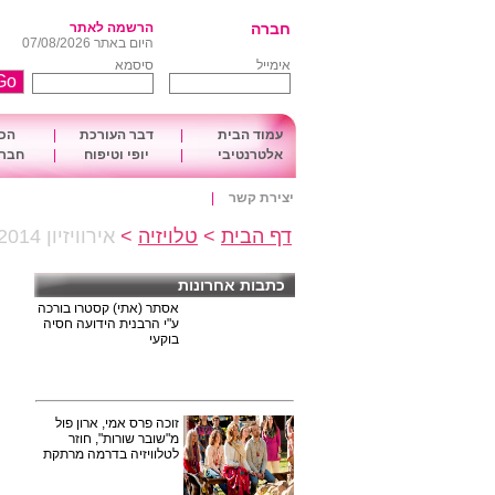
חברה
הרשמה לאתר
היום באתר 07/08/2026
אימייל
סיסמא
עמוד הבית
|
דבר העורכת
|
הכו
אלטרנטיבי
|
יופי וטיפוח
|
חברה
יצירת קשר
|
דף הבית
>
טלויזיה
>
אירוויזיון 2014 – יוצא לדרך
כתבות אחרונות
אסתר (אתי) קסטרו בורכה
ע"י הרבנית הידועה חסיה
בוקעי
זוכה פרס אמי, ארון פול
מ"שובר שורות", חוזר
לטלוויזיה בדרמה מרתקת