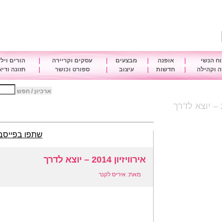
ח הנשי
|
אופנה
|
מבצעים
|
עסקים וקריירה
|
הורים ויל
 וקהילה
|
חדשות
|
עיצוב
|
ספורט וכושר
|
תזונה ודי
ארכיון / חפש
שתפו בפייסב
אירוויזיון 2014 – יוצא לדרך
מאת: איריס לקנר