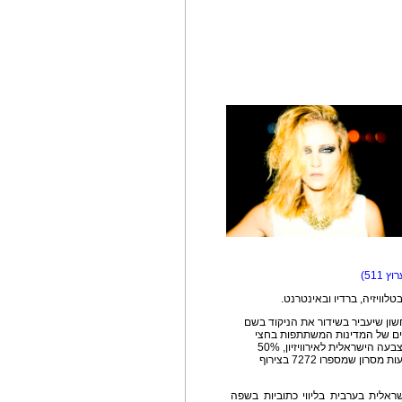
לוויזיה, ברדיו ובאינטרנט.
ץ הראשון וב-HD יגיש עופר נחשון שיעביר בשידור את הניקוד בשם
ירים של המדינות המשתתפות בחצי
הגמר השני ובגמר, והצבעתם תהווה 50% מסה"כ ההצבעה הישראלית לאירוויזיון, 50%
נוספים יתבצעו על ידי ציבור הצופים והמאזינים באמצעות מסרון שמספרו 7272 בצירוף
בערוץ 33– הטלוויזיה הישראלית בערבית בליווי כתוביות בשפה