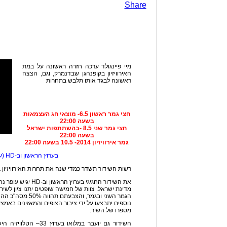
Share
מיי פיינגולד ערכה חזרה ראשונה על במת
האירוויזיון בקופנהגן שבדנמרק, וגם, הצצה
ראשונה לבגד אותו תלבש בתחרות
חצי גמר ראשון 6.5- מוצאי חג העצמאות
בשעה 22:00
חצי גמר שני 8.5 -בהשתתפות ישראל
בשעה 22:00
גמר אירוויזיון 2014- 10.5 בשעה 22:00
בערוץ הראשון וב-HD (ערוץ 511)
רשות השידור תשדר כמדי שנה את תחרות האירוויזיון בט
את השידור החגיגי בערו
מדינת ישראל. צוות של חמישה שופטים יתנו ציון לש
מספרו של השיר.
השידור גם יועבר במלואו 