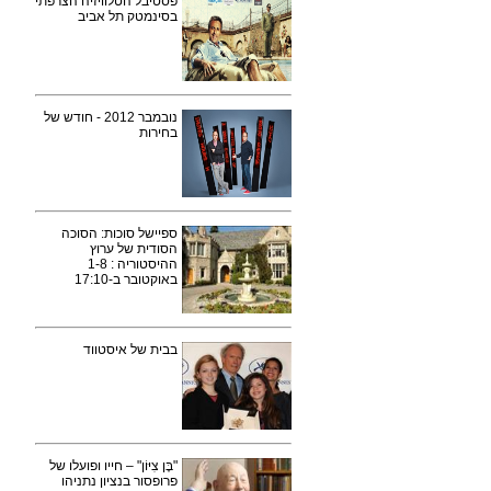
פסטיבל הטלוויזיה הצרפתי
בסינמטק תל אביב
נובמבר 2012 - חודש של
בחירות
ספיישל סוכות: הסוכה
הסודית של ערוץ
ההיסטוריה : 1-8
באוקטובר ב-17:10
בבית של איסטווד
"בֶּן צִיּוֹן" – חייו ופועלו של
פרופסור בנציון נתניהו