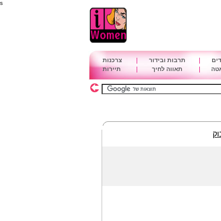
s
דים
|
תרבות ובידור
|
צרכנות
אטה
|
תאווה לחיך
|
תיירות
וק