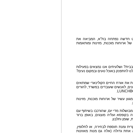
ספט חדשה נפתחה בת"א, המביאה את
ל ארוחות מוכנות, מזינות ומותאמות
ית? ושלעיתים אנו נמצאים בפעילות
נו להתפנק באוכל טעים ובמקום נעים?
ת את אורח החיים הקולינארי שמתאים
ונים, לאנשים שעובדים במשרד, להורים
ה מגוון עשיר של ארוחות מוכנות, מזינות
 וטעימות המבושלות מדי יום, שהורכבו בשיתוף עם
ה בקופסא ועליה מוצגים, באופן ברור
 שומן וחלבון.
ית ומנת תוספת לבחירה, או לחלופין,
אחת גדולה (אלה גם מנות מאוזנות