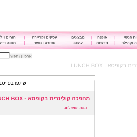
ח הנשי
|
אופנה
|
מבצעים
|
עסקים וקריירה
|
הורים ויל
 וקהילה
|
חדשות
|
עיצוב
|
ספורט וכושר
|
תזונה ודי
ארכיון / חפש
קופסא - LUNCH BOX
שתפו בפייסב
מהפכה קולינרית בקופסא - LUNCH BOX
מאת: שוש להב