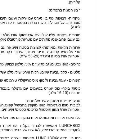
קלורית).
* בין המנות בתפריט:
עיקריות- רצועות עוף בוויניגרט עם ירקות ועשבי תיב
למנה).
תוספות- פסטה אליו-אוליו עם ארטישוק/ אורז מלא וא
עם עשבי פרובאנס/ פתיתים עם פטריות פורטובלו מוקפצות (19-11 ש"ח
ארוחות מלאות ומאוזנות- קציצות בטטה וקינואה עם ע
טרי על מצע קפונטה וגריסי פנינה, שיפודי בקר עם
ואטריות אורז בסויה וג'ינג'ר (53-29 ש"ח).
כריכים- טופו נבטים/ גבינת עיזים 5%/ סלמון כבוש/ עוף ואבוקדו (24-17 ש"ח).
סלטים - סלק וגבינת עיזים/ ירקות וארטישוק/ סלט עוף/ סלט סלמ
קינוחים - עוגת גבינה ולימון/ מוס טריקולד/ טירמיסו/ עוגת נוצ'ולה
כוסות בוקר- כוס יוגורט בטעמים עם גרנולה בעבוד
חתוכים (16-10 ש"ח).
טבעונים ייהנו ממגוון עשיר של מנות:
לביבות טופו ואדממה/ טופו מוקפץ בתבשיל קפונטה/ 
ואטריות אורז/ מגוון תוספות/ כריכים/ סלטים/ וקינוחים.
כל המנות ארוזות ומוצגות לראווה במקררים פתוחים! 
LUNCHBOX מאפשרת לבחור בקלות את אור
למקפידי התזונה הבריאה, לאנשים שעובדים במשרד, ה
כמו כן, מציעהLUNCHBOX מקומו