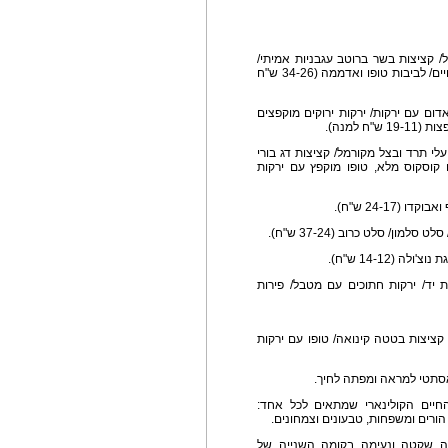
ול/ קציצות בשר ברוטב עגבניות אמיתי/
טופו צרוב על הגריל/ רצועות פרגית בפסטו וירקות אפויים/ לביבות טופו ואדממה (34-26 ש"ח
דום עם ירקות/ ירקות ירוקים מוקפצים
 למנה).
לי תרד ובצל מקורמל/ קציצות דג בורי
 קוסקוס מלא, טופו מוקפץ עם ירקות
ון/ סלט כרוב (37-24 ש"ח).
 (14-12 ש"ח).
ת יד/ ירקות חתוכים עם מטבל/ פירות
קציצות בטטה קינואה/ טופו עם ירקות
אסתטי למראה ומפתה לחיך.
ח החיים הקולינארי שמתאים לכל אחד:
ורים ומשפחות, טבעונים וצמחונים.
ת ישיבה באווירה שקטה ונעימה בקומה השנייה של