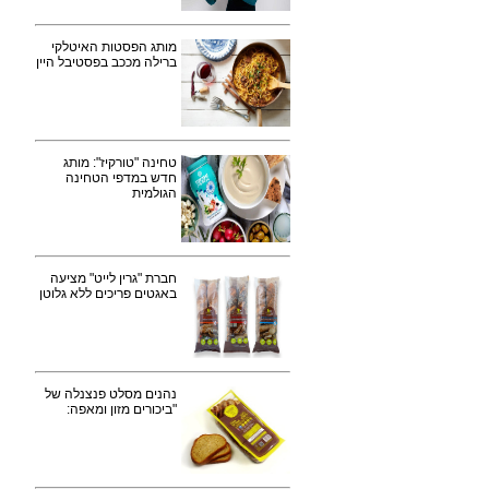
מותג הפסטות האיטלקי
ברילה מככב בפסטיבל היין
טחינה "טורקיז": מותג
חדש במדפי הטחינה
הגולמית
חברת "גרין לייט" מציעה
באגטים פריכים ללא גלוטן
נהנים מסלט פנצנלה של
"ביכורים מזון ומאפה: