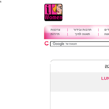
s
דים
|
תרבות ובידור
|
צרכנות
אטה
|
תאווה לחיך
|
תיירות
וק