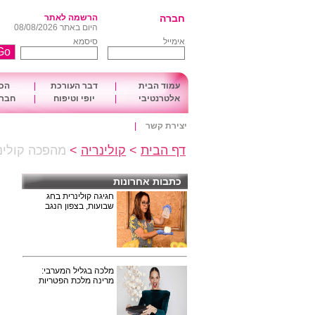
חברה
הרשמה לאתר
היום באתר 08/08/2026
אימייל
סיסמא
עמוד הבית
|
דבר העורכת
|
הכו
אלטרנטיבי
|
יופי וטיפוח
|
חברה
יצירת קשר
|
דף הבית
>
קולינריה
>
מהפכה קולינרית ב
כתבות אחרונות
חגיגה קולינרית בחג
שבועות, בצפון הנגב
מלכה בגליל המערבי:
מרינה מלכת הפטריות