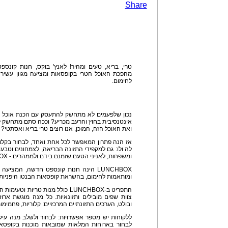
Share
טרי, בריא, טעים ומהיר! לאנץ' בוקס, חנות קונ
מהפכת האוכל הטרי בקופסאות ומציעה מגוון עשיר ש
לחימום.
נכון שלפעמים לא מתחשק להתעסק עם הכנת אוכל בב
אינטנסיבית בחוץ והרעב מכריע? וככה סתם מתחשק ל
ואת האוכל הזה, המוכן, אנו רוצים טרי בריא ואסתטי?
אז הנה פתרון המאפשר לכל אחת ואחד, לבחור בקלו
לה ולו: גם למקפידי התזונה הבריאה, לצמחונים וטבע
ומשפחות, לאניני הטעם שזמנם בידם ולממהרים - LUNCHBOX.
LUNCHBOX הינה חנות קונספט חדשה, המציע
ומותאמות לחימום, בהשראת קופסאות הבנטו היפניות.
התפריט ב-LUNCHBOX כולל מנות טריות
צוות שפים מובילים ותזונאיות. כל מנה מוגשת ארוז
ובולט, הערכים התזונתיים המרכזיים: קלוריות, פחמימות,
ללקוחות יש מספר אפשרויות: לבחור ולשלב מנה עיקר
לבחור בארוחות המלאות שמובאות מוכנות בקופסא 