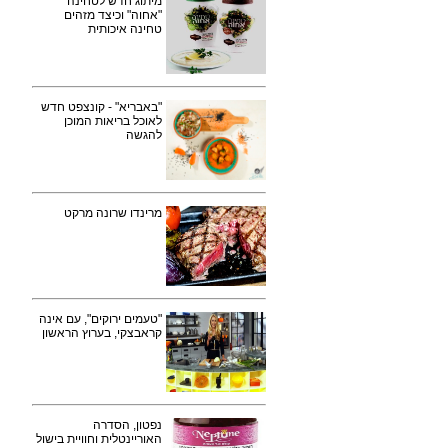
מיתוג חדש לטחינה
"אחוה" וכיצד מזהים
טחינה איכותית
"באבריא" - קונצפט חדש
לאוכל בריאות המוכן
להגשה
מרינדו שרונה מרקט
"טעמים ירוקים", עם אינה
קראבצקי, בערוץ הראשון
נפטון, הסדרה
האוריינטלית וחוויית בישול