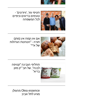
חטיפי גזר, 'גיזרונים' -
טעימים בריאים וכיפיים
לכל המשפחה
אם אין קמח אין (מתן)
תורה - "הטחנות הגדולות
של א"י"
תחליפי הגבינה "קטיפה
לבנה", של חב' "זן מזון
בריא"
Olea essence מהגולן
מגיע לתל אביב