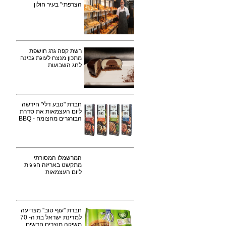
הצרפתי" בעיר חולון
רשת קפה גרג חושפת
מתכון מנצח לעוגת גבינה
לחג השבועות
חברת "טבע דלי" חידשה
ליום העצמאות את סדרת
הבורגרים מהצומח - BBQ
המרשמלו המסורתי
מתקשט באריזה חגיגית
ליום העצמאות
חברת ''עוף טוב'' מצדיעה
למדינת ישראל בת ה- 70
משיקה מוצרים חדשים