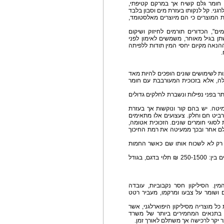
שמו המלא תרמופלסטי אלסטומד ( (TPE plastic, חומר גלם קשיח אך במרקם קטיפתי,
רגני. קל לנקותו בעזרת מים וסבון בלבד
יזת המוצרים כי הם מיוצרים מאלסטומד,
ם", הכדורים תורמים לחיזוק ושיקום
תן בגיל מאוחר, משמשים לאימון לפני
הנאה מקיום יחסי המין תודות ללפיתה
נות לשימושים שונים הופכים להיות מאד
גילה, אלא בזכוכית המעורבבת עם חומר
 בפני נפילות ונשברת לחלקים גדולים
יטה. יש בהם קור ונוקשות אך בעזרת
ביט חם וחלק. צעצועים אלו מתאימים
לסוגי חומרים שונים. הזכוכית אטומה,
 גלם אחר ובכך ממעיטה את רמת החיכוך
 רק לא לשכוח אותו שם כאשר החמות
צעצועי מין העשויים מפיירקס או זכוכית E-glass עולים בין: 250-1500 ₪ תלוי בדגם, בגודל
ין. הסיליקון חסר נקבוביות, עובדה
ם ושומר על צבעו ומרקמו, מעביר רטט
 כל מוצריה מסיליקון היפוארלגני, אשר
 בתנאים המחמירים ביותר של משרד
צר יקר לרכישה אך משתלם לאורך זמן.