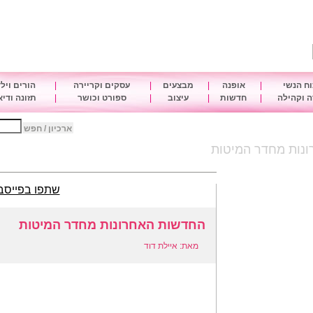
ח הנשי
|
אופנה
|
מבצעים
|
עסקים וקריירה
|
הורים ויל
 וקהילה
|
חדשות
|
עיצוב
|
ספורט וכושר
|
תזונה ודי
ארכיון / חפש
נות מחדר המיטות
שתפו בפייסב
החדשות האחרונות מחדר המיטות
מאת: איילת דוד