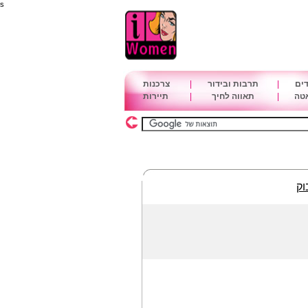
s
דים
|
תרבות ובידור
|
צרכנות
אטה
|
תאווה לחיך
|
תיירות
וק