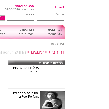
חברה
הרשמה לאתר
היום באתר 09/08/2026
אימייל
סיסמא
עמוד הבית
|
דבר העורכת
|
הכו
אלטרנטיבי
|
יופי וטיפוח
|
חברה
יצירת קשר
|
דף הבית
>
עינוגים
>
החדשות האחרו
כתבות אחרונות
ליה לונדון מפנקת ליום
האהבה
שנה טובה וריחנית עם
Feel Perfume בר