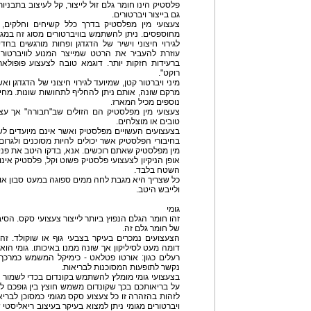
פלסטיק הינו חומר גלם זול לייצור, קל לעיצוב בתבניו
גם בייצור ויברטורים.
צעצועי מין מפלסטיק בדרך כלל קשיחים וחלקים, 
מחוספסים. ניתן להשתמש בוויברטורים מסוג זה במגו
לגירוי חיצוני וישיר של הדגדגן ופחות מורגשים בח
עוזרת להעביר את הרטט שמייצר המנוע לוויברטור
ברעידות חזקות יותר. דוגמא טובה לצעצוע פופולא
רוקט".
נוספים מכיל המארז.
צעצועי מין מפלסטיק הם הזולים שב"חבורה" אך עצ
טובים או מוצלחים.
בצעצועים העשויים מפלסטיק ואשר אינם מיועדים לשימ
בחיבורי הפלסטיק אשר יכולים להיות מסוכנים ולגרו
מין מפלסטיק שאתם רוכשים. אנא, בדקו היטב את פנ
אופן הניקיון לצעצועי פלסטיק פשוט וקל, פלסטיק אינו
השטח בלבד.
כל שצריך היא מגבת לחה ממים ספוגה במעט סבון או חו
ולייבש היטב.
גומי
זהו חומר הגלם הנפוץ ביותר לייצור צעצועי סקס. הסיב
של חומר גלם זה.
הצעצועים נמכרים בעיקר בצבעי גוף או שוקולד. זה
דומה מעט לסיליקון אך שונה ממנו באיכותו. גומי הוא 
רעלים כגון: אורטו פטלאט - כימיקל המשמש כמרכך לפ
נקשר לתופעות המסוכנות לבריאות.
בצעצועי גומי מומלץ להשתמש בקונדום בכדי לשמור על 
על בריאותכם בכך שקונדום משמש חוצץ בין גופכם לחו
לזהות בהזהרה זו כל צעצוע סקס מגומי כמסוכן לבריא