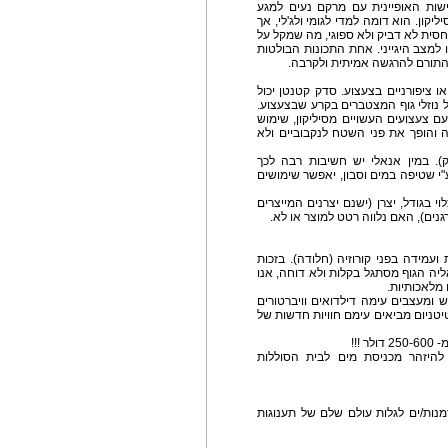
ישות האופיינית עם מרקם נעים למגע
יקון. הוא דומה למדי לגומי ולג'לי, אך
סית לא דביק ולא ספוגי, מה שמקל על
ו למצב היגייני. אחת התכונות הבולטות
התורם להרגשה אמיתית ולקרבה.
ו ציפורניים בצעצוע. סדק קטנטן יכול
ל נוזלי גוף המצטברים בקרע שבצעצוע.
ם צעצועים העשויים מסיליקון, שימוש
ה והופך את פני השטח לנקבוביים ולא
ק). במין אנאלי יש חשיבות רבה לכך
י שטיפה במים וסבון, יאפשר שימושים
לאגים מסיליקון נע בין 120-450 ₪, תלוי בגודל, יצרן (ישנם יצרנים המייצרים
נים), האם נלווה רטט למוצר או לא.
עמידה בפני קורוזיה (חלודה). בזכות
יה הגוף מסתגל בקלות ולא דוחה, אנו
 מלאכותיות.
ש ומעצבים עימה דילדואים וויברטורים
טיטניום מביאים עימם חוויות חדשות של
!!!
 להיזהר מכניסת מים לבית הסוללות
נות/ים לגלות עולם שלם של תענוגות