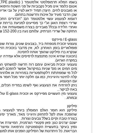
ב
אטום כלומר אינו מכיל נקבוביות על פני השטח והיפואל
או מגבונים לחים. היצרן תמיד ידאג לציין על גבי אר
שכן הדבר מעיד על איכות וחדשנות בתחום.
דוגמא לצעצוע עשוי אלסטומד הם: "הכדורים החכמי
שרירי רצפת האגן וע"י כך מסייעים למניעת בריחת ש
ואחרי הלידה ובכלל מגבירים בצורה משמעותית את ה
החזקה של שרירי הנרתיק. עלותם נעה בין 152-200 ₪.
E-glass / פיירקס
צעצועי זכוכית מנופחת ביד, בצבעים שונים, צורות שו
פופולאריים בזמן האחרון. לא, אין מדובר בזכוכית ר
שנקרא ברו סיליקט שהופך אותה לחסינה.
(הכוונה שהיא אינה מתנפצת לרסיסים אלא עמידה יותר
במקרה הגרוע).
צעצועי זכוכית מביאים עימם רוח חדשה למשחקי המ
מים חמים או מס' שניות במיקרוגל אפשר להפכם לשר
לכל מי שמפתח/ת דלקות/פטריות במהירות או אלרגיות 
קלה לחיטוי והיגיינית, כמו גם חלקה יותר מכל חומר
עם הצעצוע.
ניתן להרתיח את הצעצוע ואף לשימו במדיח הכלים,
באה לביקור...
ובמותג.
סיליקון
סיליקון הוא חומר הגלם המומלץ ביותר לצעצועי המ
שהופכת אותו לקל לתחזוק והיגייני מאד, מאריך ימי
בצורה טובה וקיים בשלל צבעים וצורות.
ישנם יצרנים כגון: פאן פקטורי הגרמנית, המייצרת את
נפוץ בעיקר בתעשיית הקוסמטיקה והרפואה ומיוצר
הבריאות. כל היתרונות של הסיליקון הופכים אותו למו