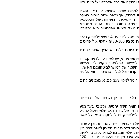
ת ונפוץ מאד בכל אספקט של חיינו, כמו
למרות שניתן למצוא גם כמה סוגים
ון דרכים, אך נראה שהם טובים בעיקר
דירה וגינאלית. הקשיחות של הפלסטיק
 בצורה הטובה ביותר. הדבר מתבטא
רי מאד העשוי מפלסטיק היא "הפוקט
מיני ויברטור קטן, שמיועד לגירוי חיצוני של הדגדגן ואשר מגיע לרוב עם 4 ראשי פלסטיק בעלי
מרקם שונה, אותם ניתן להחליף לתחושות שונות. מחירו נע בין 80-160 ₪ - תלוי אילו פריטים
ם היותם זולים לא הופך אותם לפחות
וש פנימי, יש לשים לב לזיזים קטנים
ם לפציעה. המלצה זו תקפה לכל צעצוע
י השטח של המוצר לביטחונכם האישי.
 נקבובי וכל לכלוך שמצטבר הוא על פני
מר לניקוי צעצועים, או מגבונים לחים
ה למחירו הנמוך נעוצה בעלויות הייצור
ו חומר קשה יחסית, נקבובי, בעל מגע
תוצר של עיבוד נפט גולמי ועלול להכיל
לסטיק, ויניל, לטקס, גומי וג'ל אשר
הצעצוע היגייני לאורך זמן וכן לשמור
מר ויפחית את הסיכון למגע ישיר. אין
ות, אלא המלצה לבדוק כל מוצר לגופו.
ויברטורים מגומי ניתן למצוא בעיקר בעיצוב ריאליסטי של איבר מין זכרי ועלותם נעה בין : 120