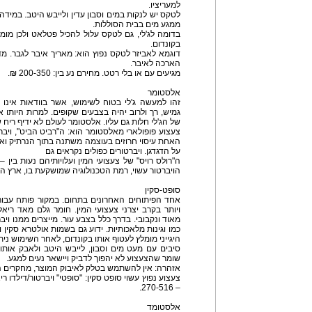
למעריציו.
לטקס יש לנקות במים וסבון עדין ולייבש היטב. במידה 
ממגע מים בבית הסוללות.
בדומה לג'לי, גם לטקס עלול להכיל פטלאט ולכן מומ
בקונדום.
דוגמא לאביזר לטקס נפוץ הוא: מאריך איבר לגבר. 
הארכה לאיבר.
מגיעים עם או בלי רטט. מחירם נע בין: 200-350 ₪.
אלסטומר
זהו למעשה ג'לי בטוח לשימוש, אשר בוודאות אינו 
גמיש, רך ולרוב יהיה בצבעים שקופים. למרות היותו איכ
של הג'לי חלות גם עליו. אלסטומר לעולם לא ידיף ריח של 
צעצוע פופולארי מאלסטומר הוא: ה"רביט הביט", ויבר
האחת עיסוי חרוזים בעוצמה משתנה בתוך הנרתיק וא
על הדגדגן. ויברטורים כפולים נקראים גם
הויברטור עשוי, רמת הטכנולוגיה שמושקעת בו, ארץ היי
סופט-סקין
אחד הפיתוחים האחרונים בתחום. במקור פותח עבור נ
ויותר בקרב יצרני צעצועי המין. חומר גלם מאד ריאל
מאוד ונקבובי. בדרך כלל בצבע עור. מייצרים ממנו ויב
כמו וגינות מלאכותיות. ידוע גם בשמות אולטרא סקין 
היגייני מומלץ לעטוף אותו בקונדום, לאחר השימוש נית
סיבים עם מעט מים וסבון, לייבש היטב ולאבק אותו ע
שומר שהצעצוע לא יהפוך לדביק ויישאר נעים למגע.
אזהרה: אין להשתמש בטלק לאיבוק המוצר, מחקרים הו
צעצוע נפוץ עשוי סופט סקין: "סופטי" ויברטור/דילדו רי
– 270-516.
אלסטומד