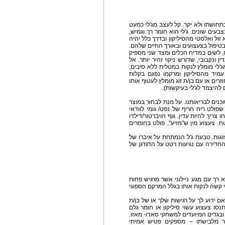
תחושתו ולא יקר. קל לעצב מג'לי כמעט
צבעים שונים. ג'לי הוא חומר רך וגמיש,
ול ואלסטי מהסיליקון ובדרך כלל יהיה
טיפול בצעצועים ובאורך החיים שלהם.
, לשים במדיח הכלים ומצד שני מספיק
 ונקבובי, שדורש ניקוי זהיר יותר. אל
'לי מומלץ לנקות במטלית ללא סיבים,
עמיד מהסיליקון ומרקמו נפגם בקלות
זרים או עם בן/ת זוג מומלץ לעטוף אותו
להיצמד לג'לי בעיקשות).
וכנים לבריאותנו. על מנת לבחור במוצר
שפולט ריח חריף של נפט/ גומי לוודאי
ו צריך להיות עדין. גוף הויברטור/דילדו
ח. צעצוע מין ש"מזיע", פולט בחומרים
זוגות. טבעת ג'ל הנמתחת על איברו של
חדירה עם נגיעות רטט על הדגדגן של
הוא רך עם מגע ניילוני אשר מרגיש פחות
י קשה לנקות אותו בגלל המרקם הספוגי
ם ידוע לך על רגישות שלך או של בן/ת
תנסו צעצוע עשוי סיליקון או חומר גלם
בגדים המיועדים למשחקי סאדו- מאזו.
 מלבישתו – מספקים פטיש אמיתי