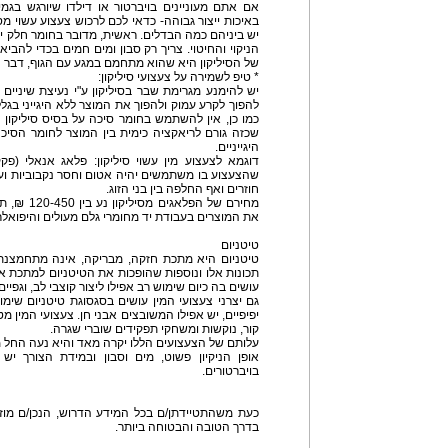
אם אתם מעוניינים בויברטור או דילדו שיורגש בגמ
באיכות ייצור גבוהה- כדאי לכם לרכוש צעצוע עשוי מסיל
יש ביניהם כמה הבדלים. ראשית, מדובר בחומר חלק יח
הניקוי והחיטוי. צריך רק סבון ומים חמים בכדי להביא
של הסיליקון היא שהוא מתחמם במגע עם הגוף, דבר 
* טיפ לשמירה על צעצועי סיליקון:
יש להימנע מגרימת שבר בסיליקון ע"י נעיצת שיניים א
להפוך לקרע עמוק ולהפוך את המוצר ללא היגייני בגל
כמו כן, אין להשתמש בחומר סיכה על בסיס סיליקון ע
שכזה גורם לריאקציה כימית בין המוצר לחומר הסיכ
היגייניים.
דוגמא לצעצוע מין עשוי סיליקון: פלאג אנאלי (פק
שהצעצוע בו משתמשים יהיה אטום וחסר נקבוביות וע"
חוזרים ואף החלפה בין בני הזוג.
מחירם של הפ
את המוצרים בעבודת יד מחומרי גלם מעולים והיפואלרג
טיטניום
טיטניום היא מתכת חזקה, מבריקה, אינה מתחמצנת ו
תכונות אלו ונוספות שהופכות את הטיטניום למתכת אל
עושים בה כיום שימוש רב אפילו ליצור קוצבי לב, וגפיים
גם יצרני צעצועי המין עושים בסגסוגת טיטניום שימו
יפיפיים, יש אפילו המשובצים אבני חן. צעצועי המין מ
קור, נוקשות ומשחקי תפקידים שוברי שגרה.
עלותם של הצעצועים הללו יקרה מאד והיא נעה החל מ- 250-600 דולר 
אופן הניקיון פשוט, מים וסבון ובמידת הצורך יש
בויברטורים.
כעת משהתטיידתן/ם בכל המידע הדרוש, הנכן/ם מוזמ
בדרך הטובה והבטוחה ביותר.