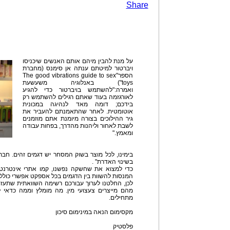
Share
על מנת להבין מיהם אותם האנשים שיכניסו
ויברטור למיטתם ענתה אן סימנס (מחברת
הספר"The good vibrations guide to sex
toys") באנלוגיה משעשעת
ואמרה:"להשתמש בויברטור כדי להגיע
לאורגזמה בעוד שאתם רגילים להשתמש רק
בידכם; דומה מאד לנהיגה במכונית
אוטומטית. לאחר שהתאמנתם להעביר את
גיר ההילוכים בצורה מיומנת אתם מוזמנים
לשבת לאחור וליהנות מהדרך, בפחות עבודה
ומאמץ."
בימינו, לכל מוצר בשוק המסחר יש דגמים זהים. חב
בשינוי האדרת" .
כדי למצוא את שחשקה נפשנו, קמו אתרי אינטרנט 
המנסות להשוות בין הדגמים בכל אספקט אפשרי כולל 
לכן, החלטנו לערוך עבורכם רשימה השוואתית שתעזור
מהם מייצרים צעצועי מין. מה מומלץ וממה כדאי 
מתחילים.
מקסימום הנאה במינימום סיכון
פלסטיק