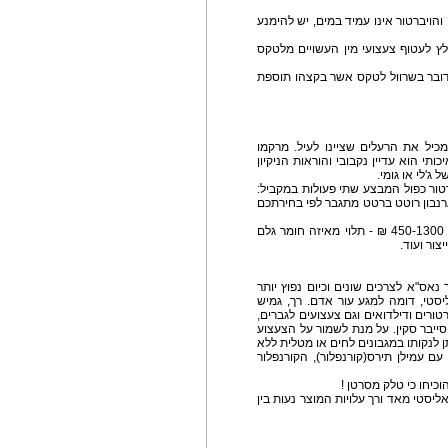
והויברטור אינו עמיד במים, יש להימנע
לץ לעטוף צעצועי מין העשויים מלטקס
מדובר בשרוול לטקס אשר בקצהו תוספת
מכיל את הרעלים שציינו לעיל. מרקמו
ותי הוא עדיין נקבובי והוראות הניקיון
ג'לי או גומי.
טור כפול המבצע שתי פעולות במקביל:
רנבון רוטט ברטט מתגבר לפי בחירתכם
ה"רולס רויס" של צעצועי המין ועלויותיהם נעות בין – 450-1300 ₪ - תלוי מאיזה חומר גלם
צור ועוד.
אס"א לצרכים שונים וכיום נפוץ יותר
יסטי, דומה למגע עור אדם. רך, גמיש
רטורים ודילדואים וגם צעצועים לגברים,
וסייבר סקין. על מנת לשמור על הצעצוע
ן לנקותו במגבונים לחים או מטלית ללא
ם עמילן תירס(קורנפלור), הקורנפלור
כיחו כי טלק מסרטן !
אליסטי מאד ורך עלויות המוצר נעות בין