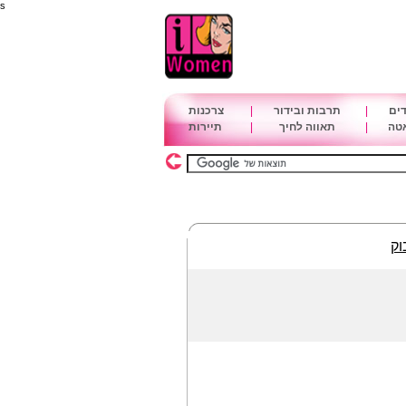
s
דים
|
תרבות ובידור
|
צרכנות
אטה
|
תאווה לחיך
|
תיירות
וק