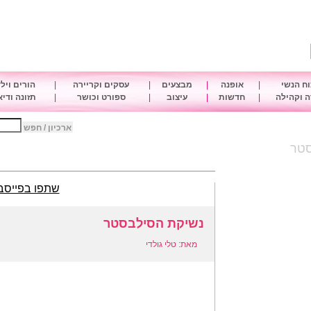
ח הנשי
|
אופנה
|
מבצעים
|
עסקים וקריירה
|
הורים ויל
 וקהילה
|
חדשות
|
עיצוב
|
ספורט וכושר
|
תזונה ודי
ארכיון / חפש
סטר
שתפו בפייסב
נשיקת הסילבסטר
מאת: טלי גולדי