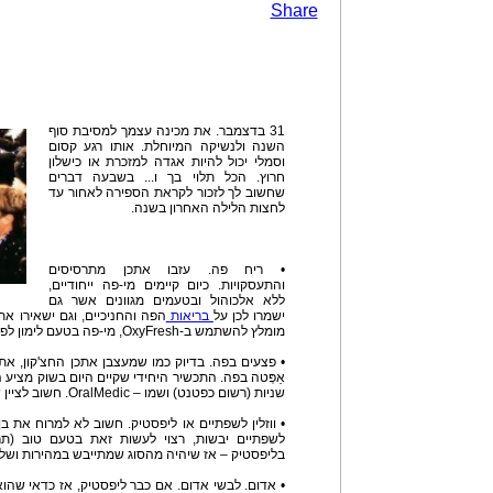
Share
31 בדצמבר. את מכינה עצמך למסיבת סוף
השנה ולנשיקה המיוחלת. אותו רגע קסום
וסמלי יכול להיות אגדה למזכרת או כישלון
חרוץ. הכל תלוי בך ו... בשבעה דברים
שחשוב לך לזכור לקראת הספירה לאחור עד
לחצות הלילה האחרון בשנה.
• ריח פה. עזבו אתכן מתרסיסים
והתעסקויות. כיום קיימים מי-פה ייחודיים,
ללא אלכוהול ובטעמים מגוונים אשר גם
ישמרו לכן על
בריאות
מומלץ להשתמש ב-OxyFresh, מי-פה בטעם לימון לפתרון מיידי לריחות פה.
• פצעים בפה. בדיוק כמו שמעצבן אתכן החצ'קון, אתן
אַפְּטה בפה. התכשיר היחידי שקיים היום בשוק מצי
שניות (רשום כפטנט) ושמו – OralMedic. חשוב לציין שהתכשיר אינו מטפל בהרפס.
• ווזלין לשפתיים או ליפסטיק. חשוב לא למרוח את ב
לשפתיים יבשות, רצוי לעשות זאת בטעם טוב (ת
בליפסטיק – אז שיהיה מהסוג שמתייבש במהירות ושל
• אדום. לבשי אדום. אם כבר ליפסטיק, אז כדאי שה