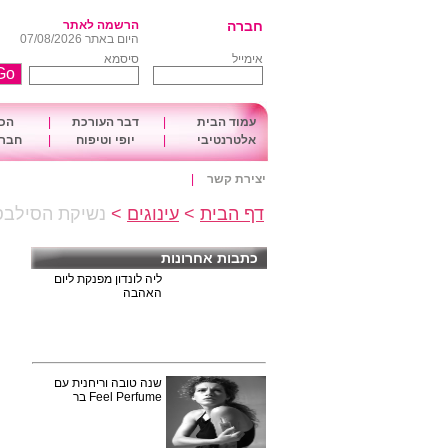
חברה
הרשמה לאתר
היום באתר 07/08/2026
אימייל
סיסמא
עמוד הבית
|
דבר העורכת
|
הכו
אלטרנטיבי
|
יופי וטיפוח
|
חברה
יצירת קשר
|
דף הבית
>
עינוגים
>
נשיקת הסילב
כתבות אחרונות
ליה לונדון מפנקת ליום
האהבה
שנה טובה וריחנית עם
Feel Perfume בר