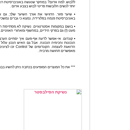
ללבוש. למה אדום? במחקר שנעשה באוניברסיטת רוצ'
יותר לנשים הלובשות פריטי לבוש בצבע אדום .
• שיער פזור. הדגישי את אורך השיער שלך, גם
באוניברסיטת פנמה בפלורידה, נמצא כי גברים נמשכים 
• בושם במקומות אסטרטגיים. נשיקה לא מסתיימת רק
מעט (!) גם בפרקי הידיים, במחשוף ומאחורי האוזניים.
• קונדום. אי-אפשר לדעת אף-פעם איך יסתיים הערב
הנכונות והכימיה הנכונה. אבל גם האיש הנכון עלול 
הדואגת לעצמה. הקונ
מאפשרים תחושה מרבית .
*** את כל המוצרים המופיעים בכתבה ניתן להשיג ב