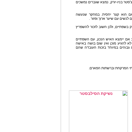
סטר בניו-יורק, נמצא שגברים נמשכים
 אם הוא קצר יחסית. במחקר שנעשה
לנשים עם שיער ארוך ופזור .
 בשפתיים, ולכן חשוב לזכור להשפריץ
 אם יימצא האיש הנכון, עם השפתיים
לא להגיע מוכן ואין שום בושה באישה
דומים של Control זכו לציונים גבוהים במיוחד בזכות העובדה שהם
בתי המרקחת וברשתות הפארם.