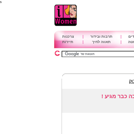
s
דים
|
תרבות ובידור
|
צרכנות
אטה
|
תאווה לחיך
|
תיירות
וק
כה כבר מגיע !