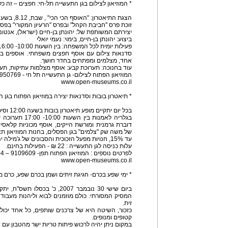
* המוזיאון לצילום בגן התעשייה תל-חי: חפצים – זה כל
הצגת התיאטרון: "האוסף הכי הכי" , שבת, 8.12, בשעה 11:30
זוכת פרס "חביבת הקהל" ובפרס "הרעיון המקורי" בפסטיב
יצירתם המשותפת של: יהונתן בן-חיים (ישראל), אנטוני
ביצוע: יהונתן בן-חיים, בימוי: נעמי יואלי
פעילות יומית לכל המשפחה: בין השעות 10:00- 16:00
סדנאות צילום עם אוסף חפצים משפחתי. אוספים בט
אחד, מצלמים ומפתחים בחדר חושך.
עוד בחנוכה: תערוכת קבע: אוסף מצלמות עתיקות, תער
המוזיאון הפתוח לצילום- גן התעשייה תל חי - 04-6950769
www.open-museums.co.il
* תיאטרון בובות וסדנאות יצירה במוזיאון הפתוח בגן 
בכל יום יתקיים מופע תיאטרון בובות בשעה 12:00 וסיפור בצלליות בשעה 14:00
בגלריה לאמנות בי
דוברת גרמנית ומורשת הייקים, אוסף מכוניות קלאסיו
של משה שק "צלמים" בגן הפסלים, בחנות המוזיאון תצ
עד 15%, חנויות מפעל הזכוכית והסבונים של ג'מילה יהיו פתוחים לקהל הרחב
עלות כניסה לגן התעשייה : 22 ₪ - הפעילות בחינם.
לפרטים נוספים : המוזיאון הפתוח תפן- 9109609 – 04
www.open-museums.co.il
* ימי שפע בכרם- חגיגת זיתים ושמן בכרם שפע, כרם מ
ביום שישי 30 נובמבר 2007, כ' ב
המסיק המסורתי. כולם מוזמנים לבוא וליהנות מעבו
זית.
קטופים ומנופים.
במקום ניתן יהיה לרכוש פיתות טריות ישר מהטבון עם ש