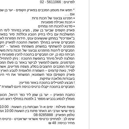
לפרטים : 5611066 - 02
* חפש את מטמון המכבים בפארק הקופים - יער בן שמ
וגם . . .
• הפנינג צבעוני של הכנת נרות
• הכנת ואכילת סופגניות
• סדנא להכנת תה צמחים
פארק הקופים שביער בן שמן , מציע במיוחד לימי חו
המשולבות עם בילוי בחיק הטבע וכוללות: סיור בפארק 
ב"אפריכיף" במתקן שעשועים ענקי, חידות הפזורות לאורך
המבקרים שיגיעו במהלך חופשת החנוכה לפארק הקופ
מוזמנים להשתתף במשחק משפחתי מאתגר - "חפש א
המבקרים ליהנות מהפנינג צבעוני של הכנת נרות משעו
הביתה כמו כן, יזכו המבקרים בחנוכה להכין סופגניות ע
המלצה לטיול מיוחד בחופשת החנוכה : ניתן להתחיל י
הקדמונים, ומשם להמשיך לביקור באזור בו פעלו המכב
קברות המכבים החצובים בסלע, מצפה מודיעים, אשר
לפיד, נאות קדומים – השמורה הלאומית לטבע הארץ 
פארק הקופים) וכפר חשמונאי, המשחזר את חיי היום
בעבודות מלאכה עתיקות.
! מבצע למטיילים בחנוכה באזור מודיעין:
המבקרים בחנוכה יקבלו כרטיס כניסה חינם לשמורת "נ
כתובת הפארק – יער בן שמן ליד כפר דניאל, הכוונ
מומלץ לנסוע בכביש מספר 1 ולפנות במחלף ראש העין לוד, בהמשך יש לנסוע לפי השילוט.
בימי שישי וערבי חג האתר פתוח בין השעות 10:00 ועד 16:00 (כניסה עד השעה 14:00)
טלפון הפארק : 08-9285888
שימו לב : למחזיקי כרטיסי אשראי ישראכרט - כרטיס חינם תמורת
מחיר כניסה: 48 ₪