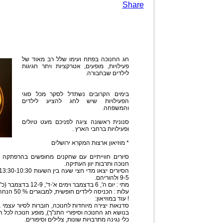
Share
חג החנוכה בפתח ועימו שלל רב מאוד של
פעילויות, מופעים, אטרקציות ויתר חגיגות
לילדים שבחבורה.
בימים הקרובים נשתדל לסקר מכל סוגי
הפעילויות שיש לחג להציע לילדים
והמשפחה.
סנונית ראשונה ציגה לפניכם מעט טיולים
ופעילויות ברחבי הארץ .
* מוזיאון ארצות המקרא ירושלים
סיורים חווייתיים עם שחקנים מחופשים בהרפתקה 
חנוכה ותרבות יוון העתיקה.
9-5 ולהוריהם.
מתי : יום ה', 6 בדצמבר וימים א'-ד', 12-9 בדצמבר (כ"ו, כ"ט כסלו - ג' טבת)
עלות : הכניסה לילדים חופשית, למבוגרים % 50 הנחה
! עוד במוזיאון:
בנושא חג החנוכה וסיפורי התנ"ך), מופע חנוכה לכל 
כלי נגינה מתרבויות שונות, צלילים וסיפורים.