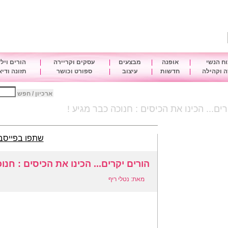
ח הנשי
|
אופנה
|
מבצעים
|
עסקים וקריירה
|
הורים ויל
 וקהילה
|
חדשות
|
עיצוב
|
ספורט וכושר
|
תזונה ודי
ארכיון / חפש
ים... הכינו את הכיסים : חנוכה כבר מגיע !
שתפו בפייסב
הורים יקרים... הכינו את הכיסים : חנו
מאת: נטלי ריף