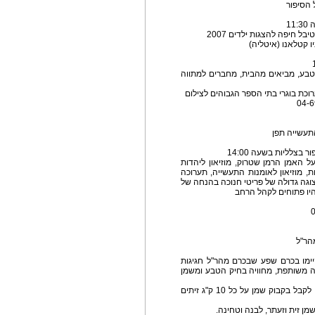
 הסיפור
ל חיפה להצגות ילדים 2007
ו קטלאנו (איטליה)
בע, מביאים מהבית, מחברים למתווה
וכת בוגרי בתי הספר הגבוהים לצילום
התעשייה תפן
ן השעות 10:00- 17:00 תערוכה על האמן הרמן שטרוק, מוזיאון ליהדות
ת, מוזיאון לאומנות התעשייה, תערוכה
וגה גדולה של פריטי חנוכה בהנחה של
הר"ל
כסלו תשס"ח, יתקיימו בכרם שפע שבכרם מהר"ל חגיגות
דה משותפת, מחוויה בחיק הטבע ומשמן
כזכור, השיטה היא של צרכנים שותפים, כל אחד יכול לקבל בקבוק שמן על כל 10 ק"ג זיתים
מן זית וזעתר, לבנה וטחינה.