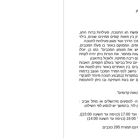
ן
פשת חג החנוכה, פעילויות ברוח החג,
בין מאות קופים ממינים שונים, בילוי
 הדרך ועוד מגוון פעילויות לחנוכה.
ים, הממוקם באזור בו פעלו המכבים,
ת מטמון המכבים". כמו כן, יוכלו
וה ומחמר. את הנרות ניתן יהיה לקחת
ם ריבה מתוקה, ולאכול בתיאבון.
ום טיול בביקור בעולם הקופים, האבות
ים. בין האתרים באזור ניתן למנות את
 נחשב לנס המרד המכבי ועוצב בדמות
במקורות (במבצע חנוכה מיוחד למבקרי
 יום בעת העתיקה ובו ניתן להתנסות
אות קדומים" .
ה- לנוסעים מירושלים או מתל אביב :
שעות פעילות : ימים א-ה' ושבתות בין השעות : 10:00 ועד 17:00 (כניסה עד השעה 15:00|),
 295 כוכבים.