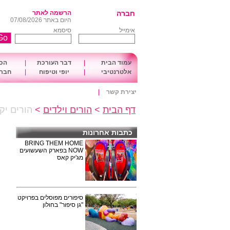
חברה
הרשמה לאתר
היום באתר 07/08/2026
אימייל
סיסמא
עמוד הבית
|
דבר העורכת
|
הכו
אלטרנטיבי
|
יופי וטיפוח
|
חברה
יצירת קשר
|
דף הבית
>
הורים וילדים
>
הורים יקר
כתבות אחרונות
BRING THEM HOME
NOW בפארק השעשועים
מג'יק קאס
סיפורים מפוסלים בפרויקט
"גן סיפור" בחולון