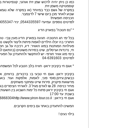
כמו כן ניתן יהיה לרכוש שמן זית אורגני, קונפיטורות ב
קוסמטיקה משמן זית.
במקרה של גשם כבד במיוחד (או במקרה שלא נגמור 
שבוע לאחר מכן ביום שישי 7 לדצמבר.
הכניסה חופשית!
לפרטים נוספים: עמיעד-0544335597, יניר-0543055347, עמית-0544891250
* "נס חנוכה" בפארק הדיג
בכל ימי חג החנוכה- חגיגה בפארק הדיג מעין צבי- ט
התורכי בה יוכלו הילדים לאפות פיתות וליצור ולקשט נר
פעילויות המותנות במזג האוויר: דיג, רכיבה על גב ח
חי, נדנדות וערסלים, שיט בסירות משוטים (בהתאם לג
בימי מזג אוויר חורפי- יש להתקשר ולהתעדכן על הפעיל
לפרטים: 04-6391603
* אגם חי בקיבוץ יראון- חוויה בלב הטבע לכל המשפח
בקיבוץ יראון- אגם חי טבעי בו: ברבורים, ברווזים, או
כבשים,עיזים,סוסי פוני, לאמות, אלפקות ועוד. באת
מדשאות פיקניק, סירות שייט ומתקני משחקים.
מחיר כניסה: 28 ₪ לאדם מגיל 3. לאורחי הצימרים בגליל- 10% הנחה.
אגם חי בקיבוץ יראון פתוח כל ימות השבוע בין השעות: 10:00- 16:00.
בשבת: עד 17:00
אגם חי ביראון : 04-6868304http://www.yiron-tour.co.il
המשיכו להתעדכן באתר גם בימים הקרובים.
בילוי נעים !