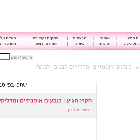
ח הנשי
|
אופנה
|
מבצעים
|
עסקים וקריירה
|
הורים ויל
 וקהילה
|
חדשות
|
עיצוב
|
ספורט וכושר
|
תזונה ודי
ארכיון / חפש
ע ! כובעים אופנתיים ומדליקים לבנים ולבנות
שתפו בפייסב
הקיץ הגיע ! כובעים אופנתיים ומדליקי
מאת: נטלי ריף