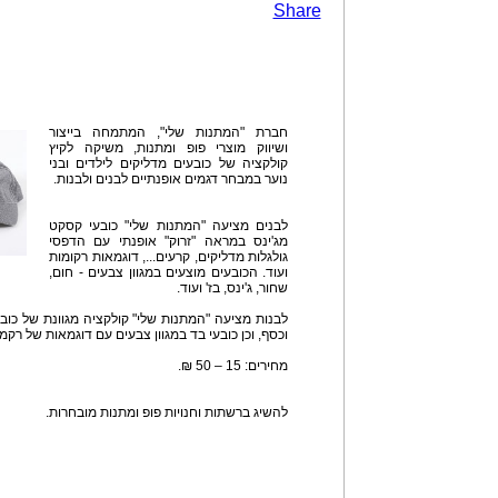
Share
חברת "המתנות שלי", המתמחה בייצור
ושיווק מוצרי פופ ומתנות, משיקה לקיץ
קולקציה של כובעים מדליקים לילדים ובני
נוער במבחר דגמים אופנתיים לבנים ולבנות.
לבנים מציעה "המתנות שלי" כובעי קסקט
מג'ינס במראה "זרוק" אופנתי עם הדפסי
גולגלות מדליקים, קרעים..., דוגמאות רקומות
ועוד. הכובעים מוצעים במגוון צבעים - חום,
שחור, ג'ינס, בז' ועוד.
לבנות מציעה "המתנות שלי" קולקציה מגוונת של כו
וכסף, וכן כובעי בד במגוון צבעים עם דוגמאות של רקמות
מחירים: 15 – 50 ₪.
להשיג ברשתות וחנויות פופ ומתנות מובחרות.