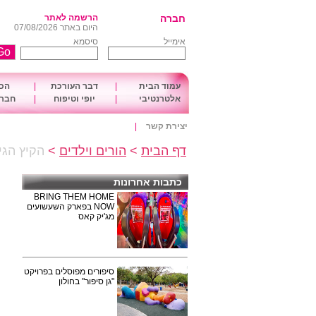
חברה
הרשמה לאתר
היום באתר 07/08/2026
אימייל
סיסמא
עמוד הבית
|
דבר העורכת
|
הכו
אלטרנטיבי
|
יופי וטיפוח
|
חברה
יצירת קשר
|
דף הבית
>
הורים וילדים
>
הקיץ הגי
כתבות אחרונות
BRING THEM HOME
NOW בפארק השעשועים
מג'יק קאס
סיפורים מפוסלים בפרויקט
"גן סיפור" בחולון