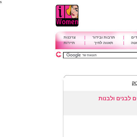
s
דים
|
תרבות ובידור
|
צרכנות
אטה
|
תאווה לחיך
|
תיירות
וק
ם לבנים ולבנות