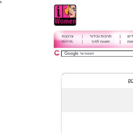
s
דים
|
תרבות ובידור
|
צרכנות
אטה
|
תאווה לחיך
|
תיירות
וק