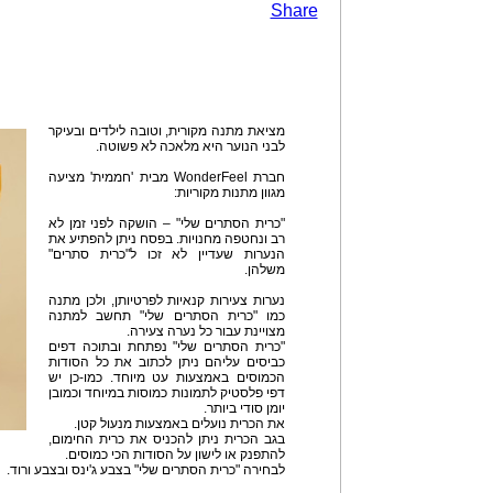
Share
מציאת מתנה מקורית, וטובה לילדים ובעיקר
לבני הנוער היא מלאכה לא פשוטה.
חברת WonderFeel מבית 'חממית' מציעה
מגוון מתנות מקוריות:
"כרית הסתרים שלי" – הושקה לפני זמן לא
רב ונחטפה מחנויות. בפסח ניתן להפתיע את
הנערות שעדיין לא זכו ל"כרית סתרים"
משלהן.
נערות צעירות קנאיות לפרטיותן, ולכן מתנה
כמו "כרית הסתרים שלי" תחשב למתנה
מצויינת עבור כל נערה צעירה.
"כרית הסתרים שלי" נפתחת ובתוכה דפים
כביסים עליהם ניתן לכתוב את כל הסודות
הכמוסים באמצעות עט מיוחד. כמו-כן יש
דפי פלסטיק לתמונות כמוסות במיוחד וכמובן
יומן סודי ביותר.
את הכרית נועלים באמצעות מנעול קטן.
בגב הכרית ניתן להכניס את כרית החימום,
להתפנק או לישון על הסודות הכי כמוסים.
לבחירה "כרית הסתרים שלי" בצבע ג'ינס ובצבע ורוד.