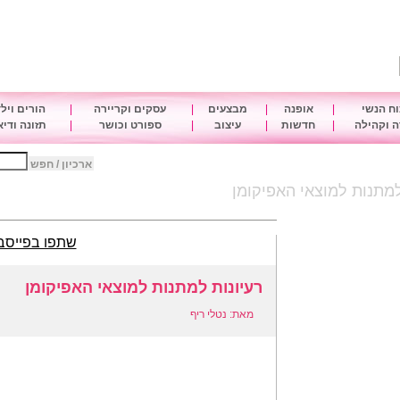
ח הנשי
|
אופנה
|
מבצעים
|
עסקים וקריירה
|
הורים ויל
 וקהילה
|
חדשות
|
עיצוב
|
ספורט וכושר
|
תזונה ודי
ארכיון / חפש
למתנות למוצאי האפיקומן
שתפו בפייסב
רעיונות למתנות למוצאי האפיקומן
מאת: נטלי ריף