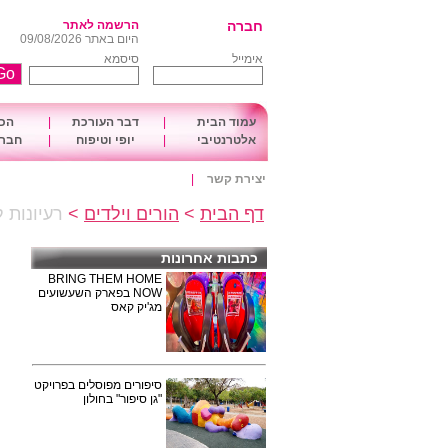
חברה
הרשמה לאתר
היום באתר 09/08/2026
אימייל
סיסמא
עמוד הבית
|
דבר העורכת
|
הכו
אלטרנטיבי
|
יופי וטיפוח
|
חברה
יצירת קשר
|
דף הבית
>
הורים וילדים
>
רעיונות 
כתבות אחרונות
BRING THEM HOME
NOW בפארק השעשועים
מג'יק קאס
סיפורים מפוסלים בפרויקט
"גן סיפור" בחולון