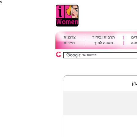
s
דים
|
תרבות ובידור
|
צרכנות
אטה
|
תאווה לחיך
|
תיירות
וק