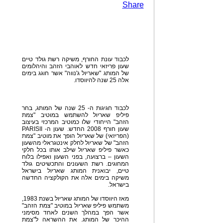
Share
לכבוד עונת החורף, משיקה רשת גולד טיים
שעון פריזאי חדש לאוהבי הזהב והיהלומים
של המותג "שאריול ג'נווה" אשר חוגג בימים
אלה 25 שנה להיווסדו.
לכבוד חגיגות ה- 25 שנה של המותג, בחר
פיליפ שאריול להשתמש במוטיב "צמת
הזהב" הייחודי שלו כמוטיב המרכזי בעיצוב
שעון חורף 2008 החדש. שעון ה- PARISII
(הפריזאי) של שאריול הופך את מוטיב "צמת
הזהב" של שאריול לחלק אינטגראלי מהשעון
כאשר פיליפ שאריול שילב אותו בכל חלקי
השעון – ברצועה, בפני השעון ואפילו בלוח
המחוגים. רשת השעונים והתכשיטים גולד
טיים, יבואנית המותג שאריול בישראל
משיקה בימים אלה את הקולקציה החדשה
בישראל.
מאז היווסדו של המותג שאריול בשנת 1983,
משתמש פיליפ שאריול במוטיב "צמת הזהב"
אשר הפך במהלך השנים לאחד מסימני
ההיכר של המותג. את ההשראה ל"צמת