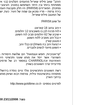
הזהב" שאב פיליפ שאריול מהעמים הקלטים (בני אי
מפותחת ביותר ובין היתר השתמשו במוטיב העיצובי
ומתכת). הפאריזיים (PARISII) היו
בירת צרפת – פריז ומכאן גם שמה של העיר. כעת, יש
של המעצב פיליפ שאריול.
על שעון PARISII:
• זהב צהוב 18 קאראט.
• לוח פנינה לבן בו משובצים 12 יהלומים.
• שיבוץ של 62 יהלומים סביב לוח השעון.
• כבל זהב מסביב ללוח השעון.
• מנגנון קוורץ.
• רצועת זהב בה משתלבים כבלי זהב.
• השעון מיועד לנשים ולגברים.
"קריאטיביות, חופש ועצמאות" הם שלושת היסודות 
האחרונות זכהCHARRIOL במספר ר
פדרציית יצרני השעונים בשוויץ.
מתמחה בתכשיטנות עילית, צורפות ויבוא ושיווק מותג
ברחבי הארץ.
לפרטים נוספים –http://www.goldtime.co.il
נוצר:
23/11/2008 09:53:00