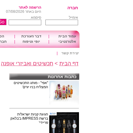
חברה
הרשמה לאתר
היום באתר 07/08/2026
אימייל
סיסמא
עמוד הבית
|
דבר העורכת
|
הכו
אלטרנטיבי
|
יופי וטיפוח
|
חברה
יצירת קשר
|
דף הבית
>
תכשיטים ואביזרי אופנה
>
כתבות אחרונות
"אפי" - מותג התכשיטים
המצליח בניו יורק!
חגיגת קניות ישראלית
ברשת IMPRESS ב'בלאק
פריידי'