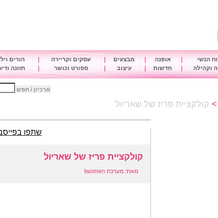
ח הנשי
|
אופנה
|
מבצעים
|
עסקים וקריירה
|
הורים ויל
 וקהילה
|
חדשות
|
עיצוב
|
ספורט וכושר
|
תזונה ודי
ארכיון / חפש
קולקציית פריז של שאריול
שתפו בפייסב
קולקציית פריז של שאריול
מאת: מערכת Iwomen