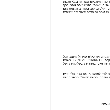
רופה המערבית) אשר היו בעלי תרבות
 של ה- "צמה" בתכשיטיהם (זהב, כסף
 חלק מקבוצת העמים הקלטים, ישבו באזור בו נמצאת כיום
 על שמם גם סדרת שעוני זהב איכותית
המנחים את פיליפ שאריול, מעצב העל
השוויצרי אשר ייסד את מותג שעוני ותכשיטי היוקרה GENEVE CHARRIOL. בשנים
ב של פרסים יוקרתיים בתחרויות בינלאומיות ושל
רשת השעונים והתכשיטים גולד טיים נוסדה בירושלים לפני למעלה מ- 65 שנה. גולד טיים
י שעונים. הרשת מפעילה מספר חנויות